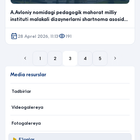
A.Avloniy nomidagi pedagogik mahorat milliy
instituti malakali dizaynerlarni shartnoma asosida
ishga…
28 Aprel 2026, 11:13
191
1
2
3
4
5
Media resurslar
Tadbirlar
Videogalereya
Fotogalereya
Eʼlonlar