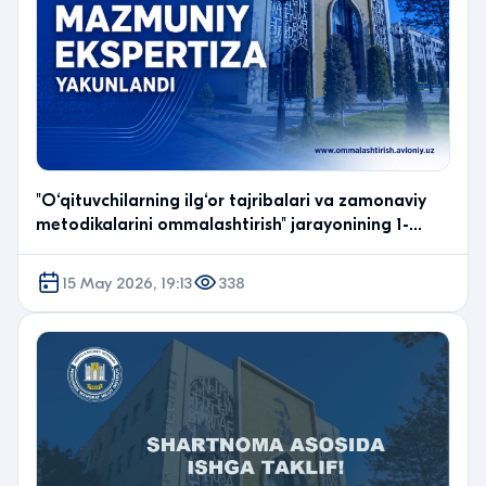
"O‘qituvchilarning ilg‘or tajribalari va zamonaviy
metodikalarini ommalashtirish" jarayonining 1-
bos…
15 May 2026, 19:13
338