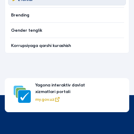
Brending
Gender tenglik
Korrupsiyaga qarshi kurashish
Yagona interaktiv davlat
xizmatlari portali
my.gov.uz