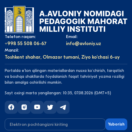
Telefon raqam:
Email:
+998 55 508 06-67
info@avloniy.uz
Manzil:
Toshkent shahar, Olmazor tumani, Ziyo ko‘chasi 6-uy
Portalda eʼlon qilingan materiallardan nusxa koʻchirish, tarqatish
va boshqa shakllarda foydalanish faqat tahririyat yozma roziligi
bilan amalga oshirilishi mumkin.
Sayt oxirgi marta yangilangan: 10:35, 07.08.2026 (GMT+5)
Yuborish