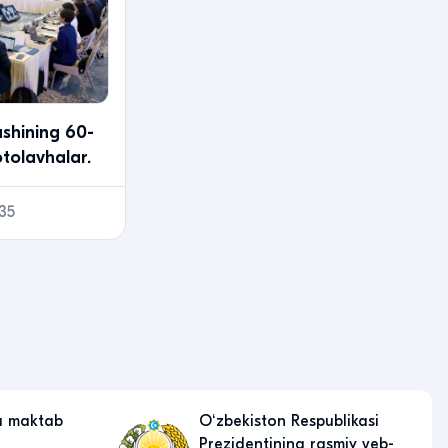
shining 60-
otolavhalar.
35
a maktab
Oʻzbekiston Respublikasi
Prezidentining rasmiy veb-