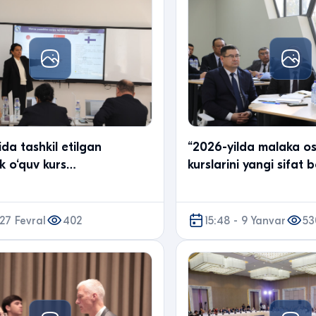
ida tashkil etilgan
“2026-yilda malaka os
k o‘quv kurs
kurslarini yangi sifat 
ilarining yakuniy
ko‘tarish” mavzusidag
/t.me/avloniyuz/11586)
treningdan fotolavha.
ayonlaridan fotolavha.
 27 Fevral
402
15:48 - 9 Yanvar
53