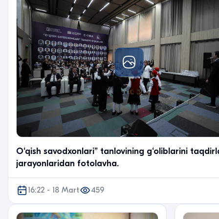
O‘qish savodxonlari” tanlovining g‘oliblarini taqdir
jarayonlaridan fotolavha.
16:22 - 18 Mart
459