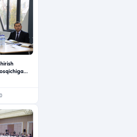
hirish
bosqichiga
i seminar-
0