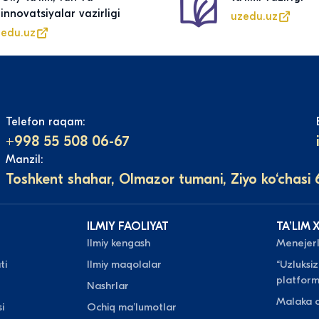
innovatsiyalar vazirligi
uzedu.uz
edu.uz
Telefon raqam:
+998 55 508 06-67
Manzil:
Toshkent shahar, Olmazor tumani, Ziyo ko‘chasi 
ILMIY FAOLIYAT
TAʼLIM 
Ilmiy kengash
Menejerli
ti
Ilmiy maqolalar
“Uzluksiz
platform
Nashrlar
Malaka o
i
Ochiq maʼlumotlar