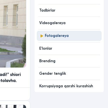
Tadbirlar
Videogalereya
Fotogalereya
Eʼlonlar
Brending
Gender tenglik
di!” shiori
otolavha.
Korrupsiyaga qarshi kurashish