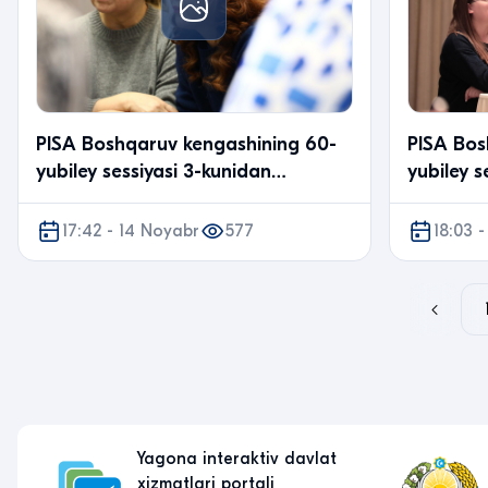
PISA Boshqaruv kengashining 60-
PISA Bos
yubiley sessiyasi 3-kunidan
yubiley s
fotolavhalar.
davom e
17:42 - 14 Noyabr
577
18:03 
Yagona interaktiv davlat
xizmatlari portali