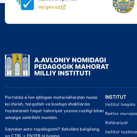
my.gov.uz
Portalda eʼlon qilingan materiallardan nusxa
INSTITUT
koʻchirish, tarqatish va boshqa shakllarda
Institut haqida
foydalanish faqat tahririyat yozma roziligi bilan
Rektor murojaa
amalga oshirilishi mumkin.
Rahbariyat
Saytdan xato topdingizmi? Xatolikni belgilang
Institut tuzilmas
va CTRL + ENTER ni bosing