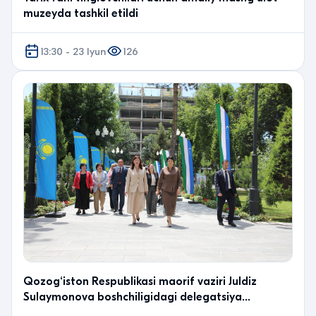
muzeyda tashkil etildi
13:30 - 23 Iyun
126
Qozog‘iston Respublikasi maorif vaziri Juldiz
Sulaymonova boshchiligidagi delegatsiya
institutda bo‘…