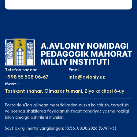
Telefon raqam:
Email:
+998 55 508 06-67
info@avloniy.uz
Manzil:
Toshkent shahar, Olmazor tumani, Ziyo ko‘chasi 6-uy
Portalda eʼlon qilingan materiallardan nusxa koʻchirish, tarqatish
va boshqa shakllarda foydalanish faqat tahririyat yozma roziligi
bilan amalga oshirilishi mumkin.
Sayt oxirgi marta yangilangan: 15:56, 03.08.2026 (GMT+5)