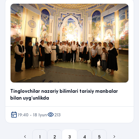
Tinglovchilar nazariy bilimlari tarixiy manbalar
bilan uyg‘unlikda
19:40 - 18 Iyun
213
1
2
3
4
5