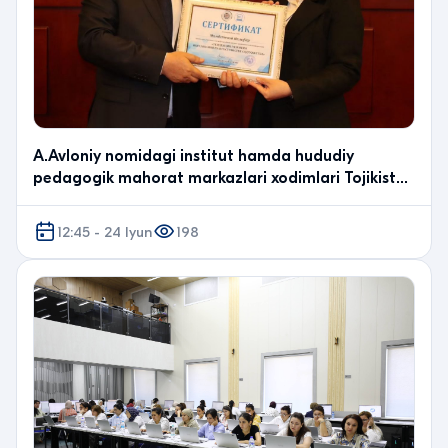
A.Avloniy nomidagi institut hamda hududiy
pedagogik mahorat markazlari xodimlari Tojikiston
Respubli…
12:45 - 24 Iyun
198