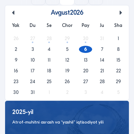
Avgust
2026
undefined
unde
Yak
Du
Se
Chor
Pay
Ju
Sha
26
27
28
29
30
31
1
2
3
4
5
6
7
8
9
10
11
12
13
14
15
16
17
18
19
20
21
22
23
24
25
26
27
28
29
30
31
1
2
3
4
5
2025-yil
Atrof-muhitni asrash va “yashil” iqtisodiyot yili