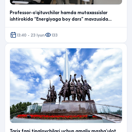
Professor-o‘qituvchilar hamda mutaxassislar
ishtirokida “Energiyaga boy dars” mavzusida
amaliy treni…
13:40 - 23 Iyun
133
Tarix fani tinglovchilari uchun amaliy mashg‘ulot