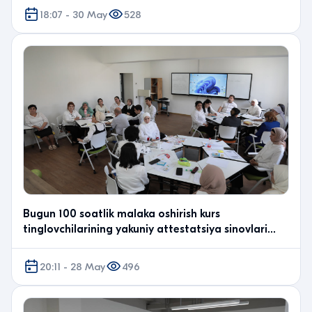
18:07 - 30 May
528
Bugun 100 soatlik malaka oshirish kurs
tinglovchilarining yakuniy attestatsiya sinovlari
bo‘lib o‘td…
20:11 - 28 May
496