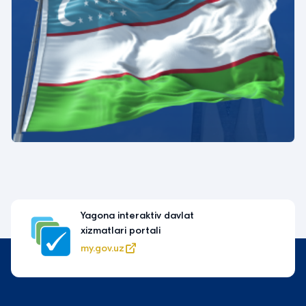
Yagona interaktiv davlat
xizmatlari portali
my.gov.uz