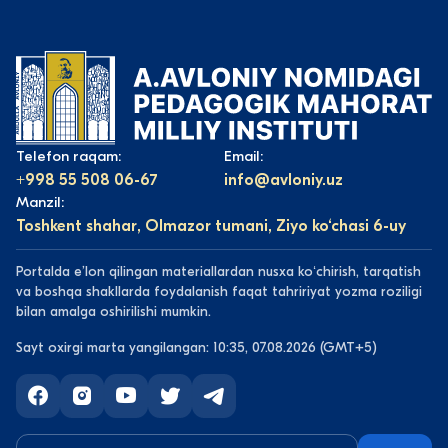
Telefon raqam:
Email:
+998 55 508 06-67
info@avloniy.uz
Manzil:
Toshkent shahar, Olmazor tumani, Ziyo ko‘chasi 6-uy
Portalda eʼlon qilingan materiallardan nusxa koʻchirish, tarqatish
va boshqa shakllarda foydalanish faqat tahririyat yozma roziligi
bilan amalga oshirilishi mumkin.
Sayt oxirgi marta yangilangan: 10:35, 07.08.2026 (GMT+5)