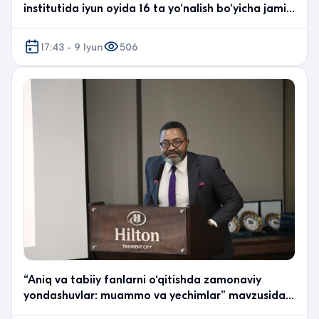
institutida iyun oyida 16 ta yo‘nalish bo‘yicha jami
665…
17:43 - 9 Iyun
506
“Aniq va tabiiy fanlarni o‘qitishda zamonaviy
yondashuvlar: muammo va yechimlar” mavzusida
tashkil e…