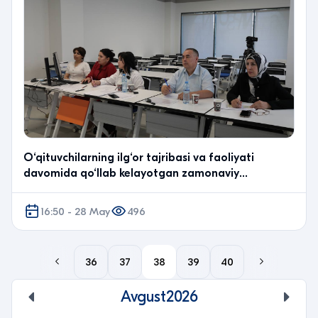
O‘qituvchilarning ilg‘or tajribasi va faoliyati
davomida qo‘llab kelayotgan zamonaviy
metodikalarini…
16:50 - 28 May
496
36
37
38
39
40
Avgust
2026
undefined
unde