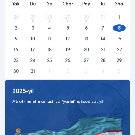
Yak
Du
Se
Chor
Pay
Ju
Sha
26
27
28
29
30
31
1
2
3
4
5
6
7
8
9
10
11
12
13
14
15
16
17
18
19
20
21
22
23
24
25
26
27
28
29
30
31
1
2
3
4
5
2025-yil
Atrof-muhitni asrash va “yashil” iqtisodiyot yili