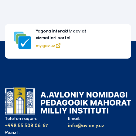
Yagona interaktiv davlat
xizmatlari portali
my.gov.uz
Telefon raqam:
Email:
+998 55 508 06-67
info@avloniy.uz
Manzil: