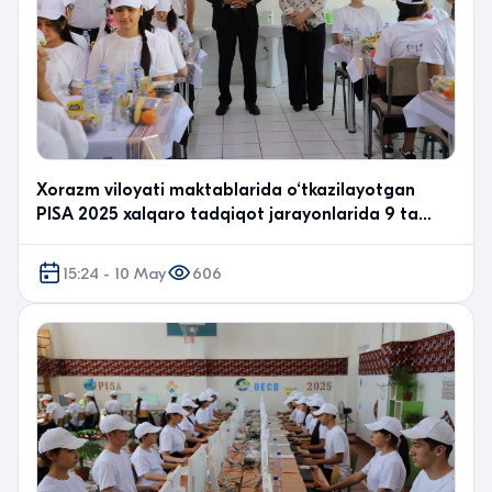
Xorazm viloyati maktablarida o‘tkazilayotgan
PISA 2025 xalqaro tadqiqot jarayonlarida 9 ta
tuman hok…
15:24 - 10 May
606