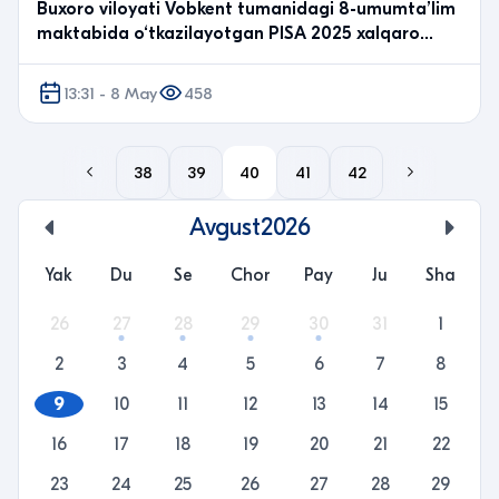
Buxoro viloyati Vobkent tumanidagi 8-umumta’lim
maktabida o‘tkazilayotgan PISA 2025 xalqaro
baholash…
13:31 - 8 May
458
38
39
40
41
42
Avgust
2026
undefined
unde
Yak
Du
Se
Chor
Pay
Ju
Sha
26
27
28
29
30
31
1
2
3
4
5
6
7
8
9
10
11
12
13
14
15
16
17
18
19
20
21
22
23
24
25
26
27
28
29