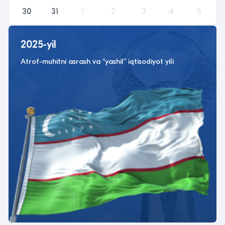
30
31
1
2
3
4
5
2025-yil
Atrof-muhitni asrash va “yashil” iqtisodiyot yili