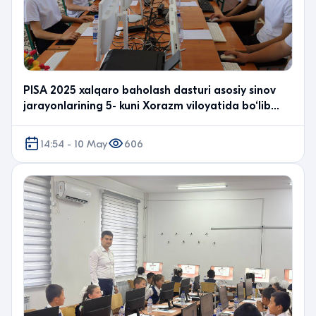
PISA 2025 xalqaro baholash dasturi asosiy sinov
jarayonlarining 5- kuni Xorazm viloyatida bo‘lib
o‘t…
14:54 - 10 May
606