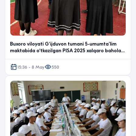
Buxoro viloyati G‘ijduvon tumani 5-umumta’lim
maktabida o‘tkazilgan PISA 2025 xalqaro baholash
dastu…
15:36 - 8 May
550