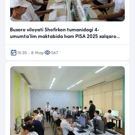
Buxoro viloyati Shofirkon tumanidagi 4-
umumta’lim maktabida ham PISA 2025 xalqaro
baholash dasturini…
15:35 - 8 May
567