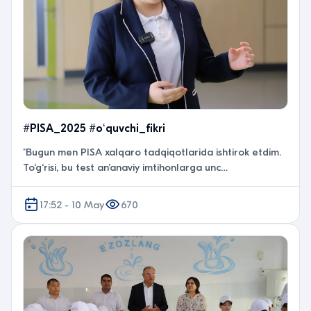
#PISA_2025 #oʻquvchi_fikri
"Bugun men PISA xalqaro tadqiqotlarida ishtirok etdim.
To‘g‘risi, bu test an’anaviy imtihonlarga unc…
17:52 - 10 May
670