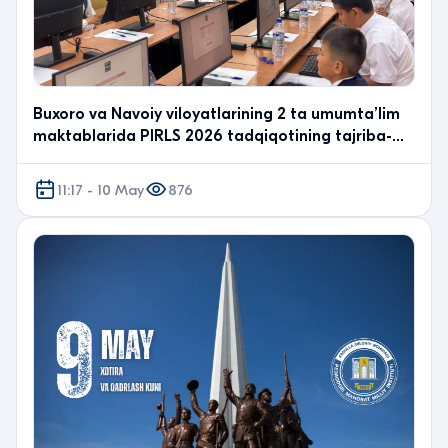
Buxoro va Navoiy viloyatlarining 2 ta umumta’lim
maktablarida PIRLS 2026 tadqiqotining tajriba-
sinov…
11:17 - 10 May
876