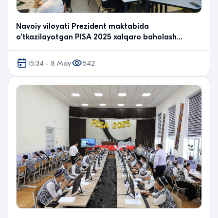
Navoiy viloyati Prezident maktabida
o‘tkazilayotgan PISA 2025 xalqaro baholash
dasturining asosiy si…
15:34 - 8 May
542