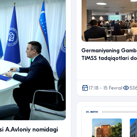
Germaniyaning Gambu
TIMSS tadqiqotlari do
seminar treninglar o‘
17:18 - 15 Fevral
53
si A.Avloniy nomidagi