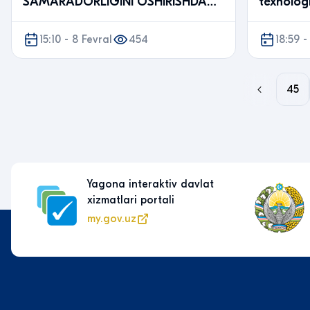
SAMARADORLIGINI OSHIRISHDA
texnologi
YANGI METODLAR" MAVZUSIDA
bo‘yicha
RESPUBLIKA SEMINARI O‘…
15:10 - 8 Fevral
454
18:59 -
45
Yagona interaktiv davlat
xizmatlari portali
my.gov.uz