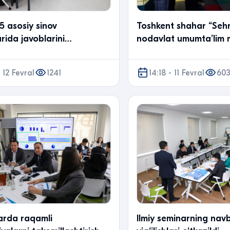
5 asosiy sinov
Toshkent shahar “Sehr
rida javoblarini
nodavlat umumtaʼlim 
rish bo‘yicha treninglar
direktori, direktor o‘r
masʼulla…
 12 Fevral
1241
14:18 - 11 Fevral
60
rda raqamli
Ilmiy seminarning nav