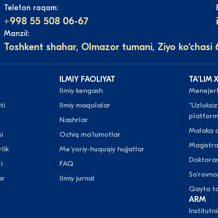
Telefon raqam:
+998 55 508 06-67
Manzil:
Toshkent shahar, Olmazor tumani, Ziyo ko‘chasi 
ILMIY FAOLIYAT
TAʼLIM 
Ilmiy kengash
Menejerli
ti
Ilmiy maqolalar
“Uzluksiz
platform
Nashrlar
Malaka o
i
Ochiq maʼlumotlar
Magistr
lik
Meʼyoriy-huquqiy hujjatlar
Doktora
i
FAQ
So‘rovn
ar
Ilmiy jurnal
Qayta ta
ARM
Institutn