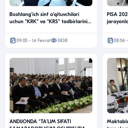
PISA 202
Boshlang‘ich sinf o‘qituvchilari
jarayonla
uchun “KRK” va “KRS” tadbirlarini
kodlashti
tashkil etish bo‘yicha trening o‘…
o‘tkazildi
09:05 - 14 Fevral
3838
08:56 -
ANDIJONDA "TAʼLIM SIFATI
Maktabla