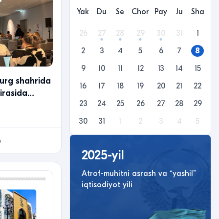
Yak
Du
Se
Chor
Pay
Ju
Sha
26
27
28
29
30
31
1
2
3
4
5
6
7
8
9
10
11
12
13
14
15
rg shahrida
16
17
18
19
20
21
22
irasida
23
24
25
26
27
28
29
tkazilmoqda
30
31
1
2
3
4
5
6
2025-yil
Atrof-muhitni asrash va “yashil”
iqtisodiyot yili