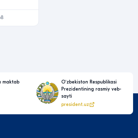
68
a maktab
Oʻzbekiston Respublikasi
Prezidentining rasmiy veb-
sayti
president.uz