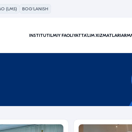
O (LMS)
BOG‘LANISH
INSTITUT
ILMIY FAOLIYAT
TAʼLIM XIZMATLARI
ARM