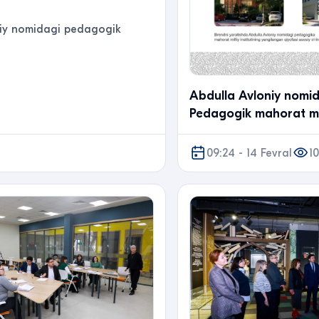
oniy nomidagi pedagogik
Abdulla Avloniy nomi
Pedagogik mahorat mil
institutining brend-ay
yangilandi
09:24 - 14 Fevral
1