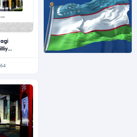
dagi
liy
dentikasi
064