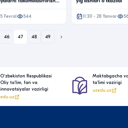
yalarni takomillashtirish
yig‘ilishlari o‘tkazildi
 seminar o‘tkazilmoqda
 5 Fevral
544
11:30 - 28 Yanvar
5
46
47
48
49
Oʻzbekiston Respublikasi
Maktabgacha v
Oliy taʼlim, fan va
taʼlimi vazirigi
innovatsiyalar vazirligi
uzedu.uz
edu.uz