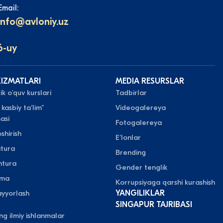
Email:
info@avloniy.uz
6-uy
XIZMATLARI
MEDIA RESURSLAR
k o'quv kurslari
Tadbirlar
 kasbiy taʼlim”
Videogalereya
asi
Fotogalereya
shirish
Eʼlonlar
atura
Brending
ntura
Gender tenglik
oma
Korrupsiyaga qarshi kurashish
yyorlash
YANGILIKLAR
SINGAPUR TAJRIBASI
ing ilmiy ishlanmalar