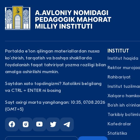
Portalda eʼlon qilingan materiallardan nusxa
INSTITUT
koʻchirish, tarqatish va boshqa shakllarda
Institut haqida
foydalanish faqat tahririyat yozma roziligi bilan
Rektor murojaa
amalga oshirilishi mumkin.
Rahbariyat
Saytdan xato topdingizmi? Xatolikni belgilang
Institut tuzilmas
va CTRL + ENTER ni bosing
Xalqaro hamkor
Sayt oxirgi marta yangilangan: 10:35, 07.08.2026
Bo‘sh ish o‘rinlar
(GMT+5)
Tarkibiy bo‘liml
Kafedralar
Statistika