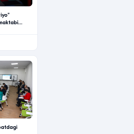
iyo”
maktabi
inbosarlari va
3
batdagi