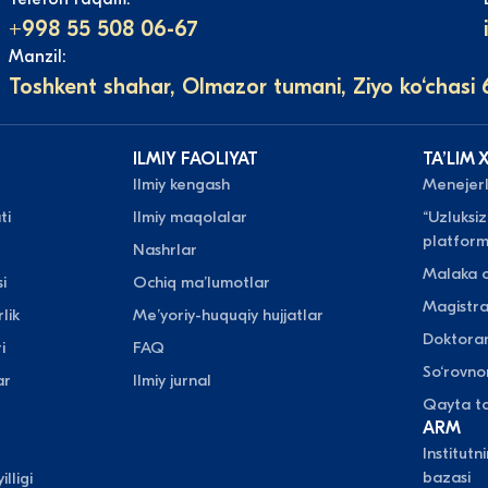
+998 55 508 06-67
Manzil:
Toshkent shahar, Olmazor tumani, Ziyo ko‘chasi 
ILMIY FAOLIYAT
TAʼLIM 
Ilmiy kengash
Menejerli
ti
Ilmiy maqolalar
“Uzluksiz
platform
Nashrlar
Malaka o
i
Ochiq maʼlumotlar
Magistr
lik
Meʼyoriy-huquqiy hujjatlar
Doktora
i
FAQ
So‘rovn
ar
Ilmiy jurnal
Qayta ta
ARM
Institutn
bazasi
illigi