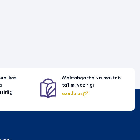
a maktab
Oʻzbekiston Respublikasi
Prezidentining rasmiy veb-
sayti
president.uz
Email: