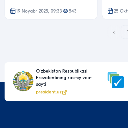
19 Noyabr 2025, 09:33
543
25 Okt
Yagona interaktiv davlat
xizmatlari portali
my.gov.uz