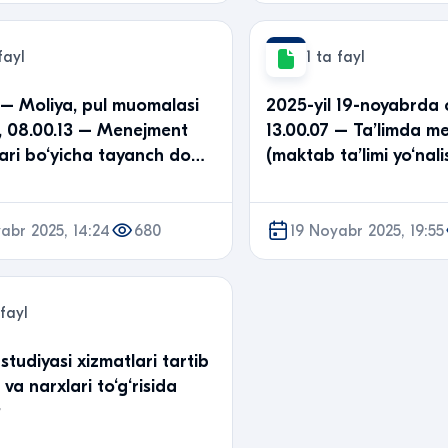
fayl
1 ta fayl
 – Moliya, pul muomalasi
2025-yil 19-noyabrda 
t, 08.00.13 – Menejment
13.00.07 – Ta’limda m
klari bo‘yicha tayanch do…
abr 2025, 14:24
680
19 Noyabr 2025, 19:55
 fayl
 studiyasi xizmatlari tartib
 va narxlari to‘g‘risida
t