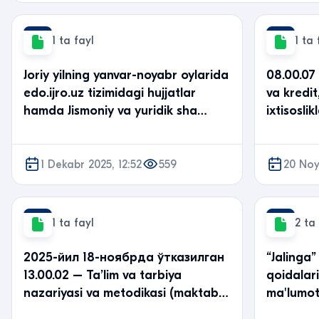
1 ta fayl
1 ta 
Joriy yilning yanvar-noyabr oylarida
08.00.07
edo.ijro.uz tizimidagi hujjatlar
va kredi
hamda Jismoniy va yuridik sha…
ixtisosli
1 Dekabr 2025, 12:52
559
20 Noy
1 ta fayl
2 ta
2025-йил 18-ноябрда ўтказилган
“Jalinga”
13.00.02 – Ta’lim va tarbiya
qoidalari
nazariyasi va metodikasi (maktab
ma'lumo
ta’limi…