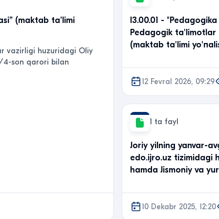
asi” (maktab ta’limi
l3.00.01 - "Pedagogika
Pedagogik ta'limotlar t
(maktab ta'limi yo'пali
r vazirligi huzuridagi Oliy
1/4-son qarori bilan
12 Fevral 2026, 09:29
1 ta fayl
Jоriу yilning yanvar-a
edo.ijro.uz tizimidagi h
hamda Jismoniy va yur
10 Dekabr 2025, 12:20