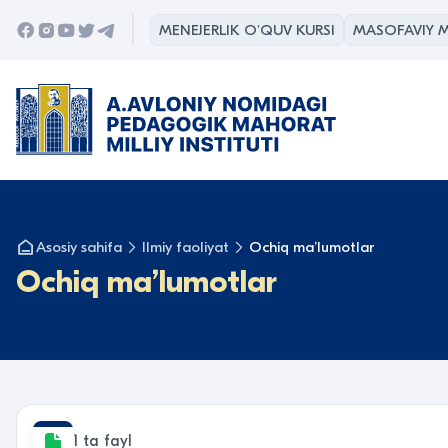
MENEJERLIK O'QUV KURSI
MASOFAVIY M
Asosiy sahifa
Ilmiy faoliyat
Ochiq maʼlumotlar
Ochiq maʼlumotlar
1 ta fayl