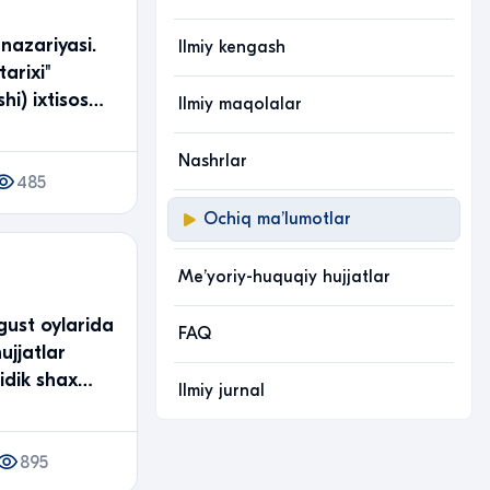
 nazariyasi.
Ilmiy kengash
arixi"
shi) ixtisos…
Ilmiy maqolalar
Nashrlar
485
Ochiq maʼlumotlar
Meʼyoriy-huquqiy hujjatlar
vgust oylarida
FAQ
ujjatlar
idik shax…
Ilmiy jurnal
895