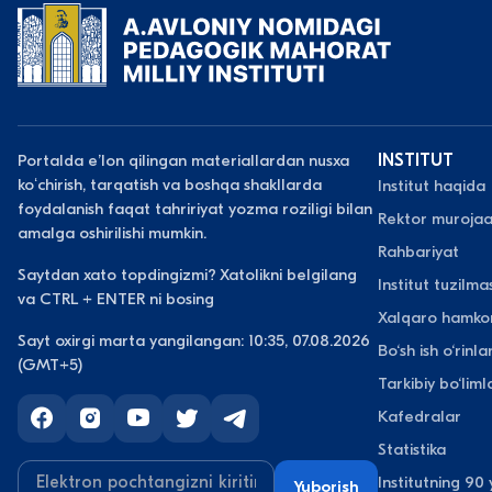
Portalda eʼlon qilingan materiallardan nusxa
INSTITUT
koʻchirish, tarqatish va boshqa shakllarda
Institut haqida
foydalanish faqat tahririyat yozma roziligi bilan
Rektor murojaa
amalga oshirilishi mumkin.
Rahbariyat
Saytdan xato topdingizmi? Xatolikni belgilang
Institut tuzilmas
va CTRL + ENTER ni bosing
Xalqaro hamkor
Sayt oxirgi marta yangilangan: 10:35, 07.08.2026
Bo‘sh ish o‘rinlar
(GMT+5)
Tarkibiy bo‘liml
Kafedralar
Statistika
Institutning 90 y
Yuborish