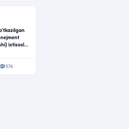
o‘tkazilgan
enejment
(maktab ta’limi yo‘nalishi) ixtisosl…
576