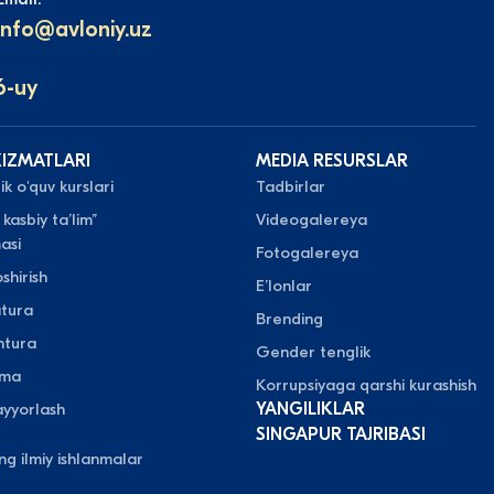
info@avloniy.uz
6-uy
XIZMATLARI
MEDIA RESURSLAR
k o'quv kurslari
Tadbirlar
 kasbiy taʼlim”
Videogalereya
asi
Fotogalereya
shirish
Eʼlonlar
atura
Brending
ntura
Gender tenglik
oma
Korrupsiyaga qarshi kurashish
yyorlash
YANGILIKLAR
SINGAPUR TAJRIBASI
ing ilmiy ishlanmalar