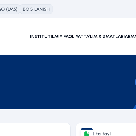
O (LMS)
BOG‘LANISH
INSTITUT
ILMIY FAOLIYAT
TAʼLIM XIZMATLARI
ARM
1 ta fayl