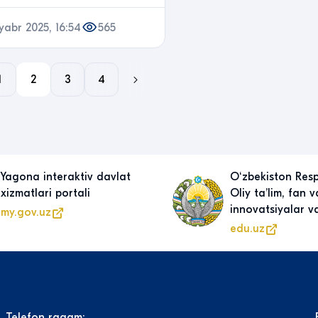
yabr 2025, 16:54
565
1
2
3
4
Oʻzbekiston Respublikasi
Maktabgacha v
Oliy taʼlim, fan va
taʼlimi vazirigi
innovatsiyalar vazirligi
uzedu.uz
edu.uz
Telefon raqam: