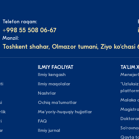
Telefon raqam:
+998 55 508 06-67
Manzil:
Toshkent shahar, Olmazor tumani, Ziyo ko‘chasi 
ILMIY FAOLIYAT
TAʼLIM 
Ilmiy kengash
Menejerli
ti
Ilmiy maqolalar
“Uzluksiz
platform
Nashrlar
Malaka o
i
Ochiq maʼlumotlar
Magistr
lik
Meʼyoriy-huquqiy hujjatlar
Doktora
i
FAQ
So‘rovn
ar
Ilmiy jurnal
Qayta ta