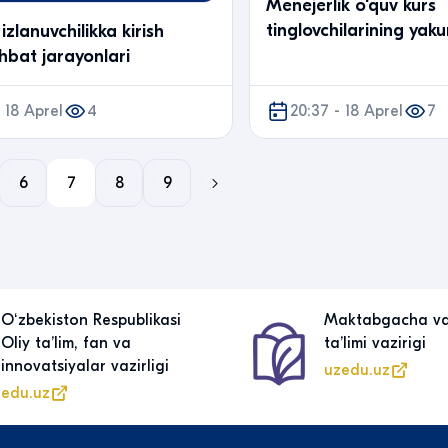
Menejerlik o‘quv kurs
tinglovchilarining yaku
izlanuvchilikka kirish
o‘tkazildi
hbat jarayonlari
 18 Aprel
4
20:37 - 18 Aprel
7
6
7
8
9
Oʻzbekiston Respublikasi
Maktabgacha v
Oliy taʼlim, fan va
taʼlimi vazirigi
innovatsiyalar vazirligi
uzedu.uz
edu.uz