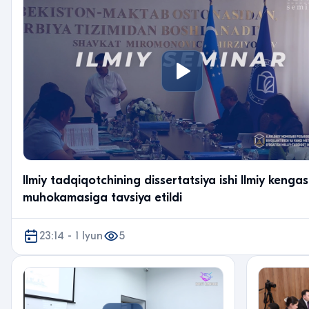
Ilmiy tadqiqotchining dissertatsiya ishi Ilmiy kenga
muhokamasiga tavsiya etildi
23:14 - 1 Iyun
5