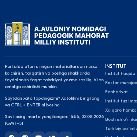
Portalda eʼlon qilingan materiallardan nusxa
INSTITUT
koʻchirish, tarqatish va boshqa shakllarda
Institut haqida
foydalanish faqat tahririyat yozma roziligi bilan
Rektor murojaa
amalga oshirilishi mumkin.
Rahbariyat
Saytdan xato topdingizmi? Xatolikni belgilang
Institut tuzilmas
va CTRL + ENTER ni bosing
Xalqaro hamkor
Sayt oxirgi marta yangilangan: 15:56, 03.08.2026
Bo‘sh ish o‘rinlar
(GMT+5)
Tarkibiy bo‘liml