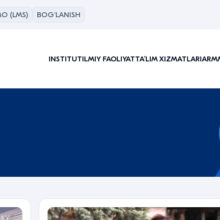
O (LMS)
BOG‘LANISH
INSTITUT
ILMIY FAOLIYAT
TAʼLIM XIZMATLARI
ARM