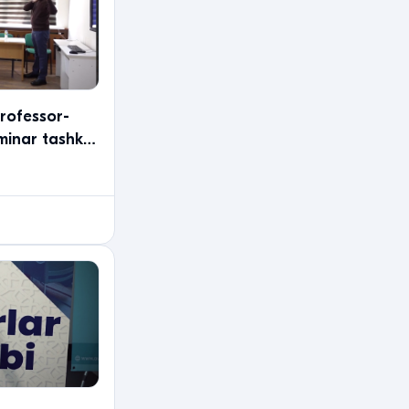
rofessor-
minar tashkil