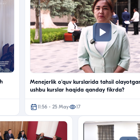
sh
Menejerlik o'quv kurslarida tahsil olayotgan
ushbu kurslar haqida qanday fikrda?
11:56 - 25 May
17