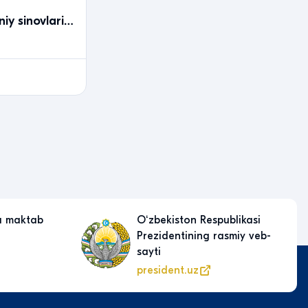
niy sinovlari
a maktab
Oʻzbekiston Respublikasi
Prezidentining rasmiy veb-
sayti
president.uz