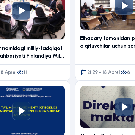
Elhadary tomonidan p
oʻqituvchilar uchun se
y nomidagi milliy-tadqiqot
etildi
 rahbariyati Finlandiya Milliy
ntligi vakillari bilan
v o‘tkazdi
 18 Aprel
11
21:29 - 18 Aprel
6