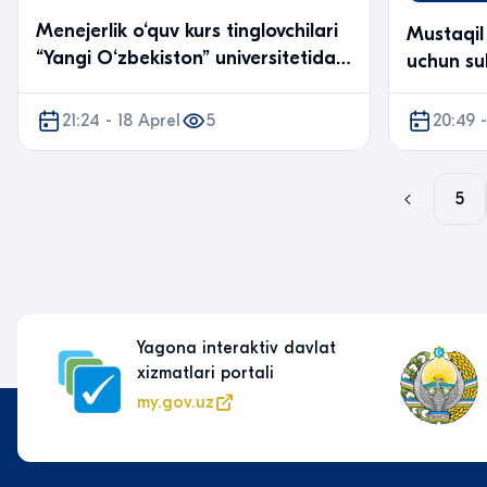
Menejerlik o‘quv kurs tinglovchilari
Mustaqil 
“Yangi O‘zbekiston” universitetida
uchun su
bo‘ldi
21:24 - 18 Aprel
5
20:49 -
5
Yagona interaktiv davlat
xizmatlari portali
my.gov.uz