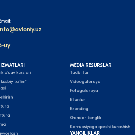
Email:
info@avloniy.uz
6-uy
XIZMATLARI
MEDIA RESURSLAR
k o'quv kurslari
Tadbirlar
 kasbiy taʼlim”
Videogalereya
asi
Fotogalereya
shirish
Eʼlonlar
atura
Brending
ntura
Gender tenglik
oma
Korrupsiyaga qarshi kurashish
yyorlash
YANGILIKLAR