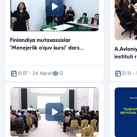
Finlandiya mutaxassislar
"Menejerlik o‘quv kursi" dars
A.Avloni
mashg‘ulotlarida qatnashdi
instituti
taʼlim age
uchrashu
15:07 - 24 Aprel
12
21:31 -