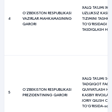
XALQ TAʼLIMI XO
O‘ZBEKISTON RESPUBLIKASI
UZLUKSIZ KASBIY
4
VAZIRLAR MAHKAMASINING
TIZIMINI TASHKIL
QARORI
TO‘G‘RISIDAGI 
TASDIQLASH HAQ
XALQ TAʼLIMI SO
TADQIQOT FAOLI
O‘ZBEKISTON RESPUBLIKASI
QUVVATLASH HA
5
PREZIDENTINING QARORI
KASBIY RIVOJLANT
JORIY QILISH CH
TO‘G‘RISIDA-son