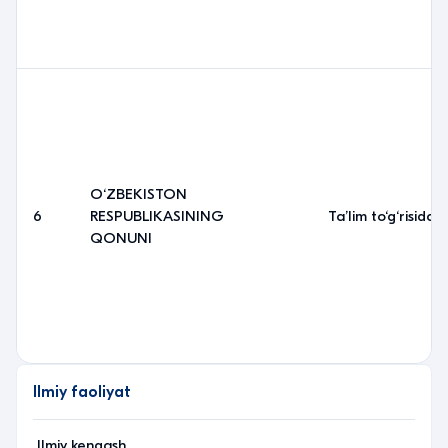
O‘ZBEKISTON
6
RESPUBLIKASINING
Taʼlim to‘g‘risida
QONUNI
Ilmiy faoliyat
Ilmiy kengash