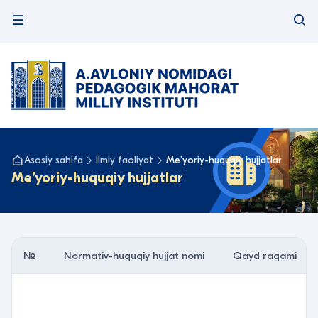
Asosiy sahifa
Ilmiy faoliyat
Meʼyoriy-huquqiy hujjatlar
Meʼyoriy-huquqiy hujjatlar
№
Normativ-huquqiy hujjat nomi
Qayd raqami