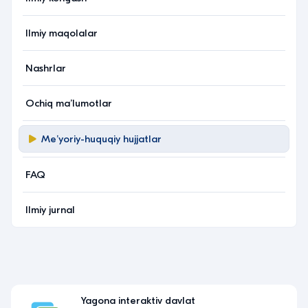
Ilmiy maqolalar
Nashrlar
Ochiq maʼlumotlar
Meʼyoriy-huquqiy hujjatlar
FAQ
Ilmiy jurnal
Yagona interaktiv davlat