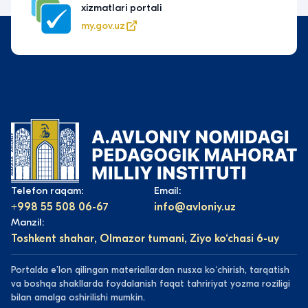
xizmatlari portali
my.gov.uz
Telefon raqam:
Email:
+998 55 508 06-67
info@avloniy.uz
Manzil:
Toshkent shahar, Olmazor tumani, Ziyo ko‘chasi 6-uy
Portalda eʼlon qilingan materiallardan nusxa koʻchirish, tarqatish
va boshqa shakllarda foydalanish faqat tahririyat yozma roziligi
bilan amalga oshirilishi mumkin.