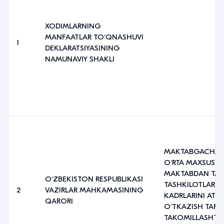
XODIMLARNING
MANFAATLAR TO‘QNASHUVI
1
DEKLARATSIYASINING
NAMUNAVIY SHAKLI
MAKTABGACHA, 
O‘RTA MAXSUS, 
MAKTABDAN TASH
O‘ZBEKISTON RESPUBLIKASI
TASHKILOTLARI
2
VAZIRLAR MAHKAMASINING
KADRLARINI ATT
QARORI
O‘TKAZISH TARTI
TAKOMILLASHTI