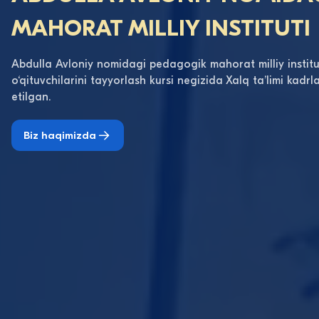
MAHORAT MILLIY INSTITUTI
Abdulla Avloniy nomidagi pedagogik mahorat milliy institu
o‘qituvchilarini tayyorlash kursi negizida Xalq taʼlimi kadrla
etilgan.
Biz haqimizda