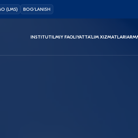
O (LMS)
BOG‘LANISH
INSTITUT
ILMIY FAOLIYAT
TAʼLIM XIZMATLARI
ARM