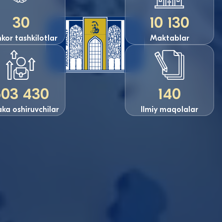
30
10 130
or tashkilotlar
Maktablar
503 430
140
ka oshiruvchilar
Ilmiy maqolalar