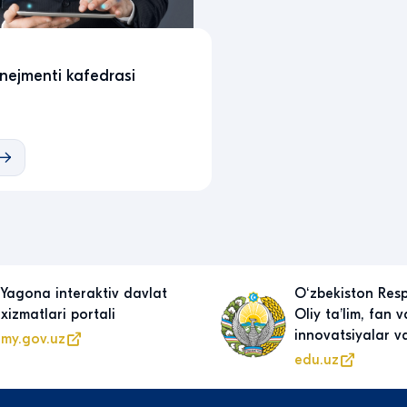
nejmenti kafedrasi
Oʻzbekiston Respublikasi
Maktabgacha v
Oliy taʼlim, fan va
taʼlimi vazirigi
innovatsiyalar vazirligi
uzedu.uz
edu.uz