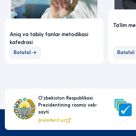
Ta'lim me
Aniq va tabiiy fanlar metodikasi
kafedrasi
Batafsil
Batafsil
Yagona interaktiv davlat
xizmatlari portali
my.gov.uz