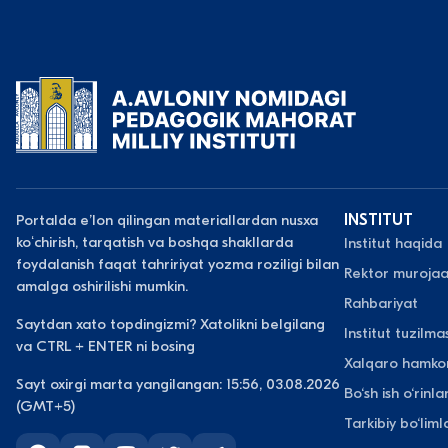
Portalda eʼlon qilingan materiallardan nusxa
INSTITUT
koʻchirish, tarqatish va boshqa shakllarda
Institut haqida
foydalanish faqat tahririyat yozma roziligi bilan
Rektor murojaa
amalga oshirilishi mumkin.
Rahbariyat
Saytdan xato topdingizmi? Xatolikni belgilang
Institut tuzilmas
va CTRL + ENTER ni bosing
Xalqaro hamkor
Sayt oxirgi marta yangilangan: 15:56, 03.08.2026
Bo‘sh ish o‘rinlar
(GMT+5)
Tarkibiy bo‘liml