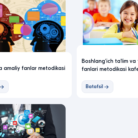
Boshlang‘ich ta'lim va 
va amaliy fanlar metodikasi
fanlari metodikasi kaf
i
Batafsil