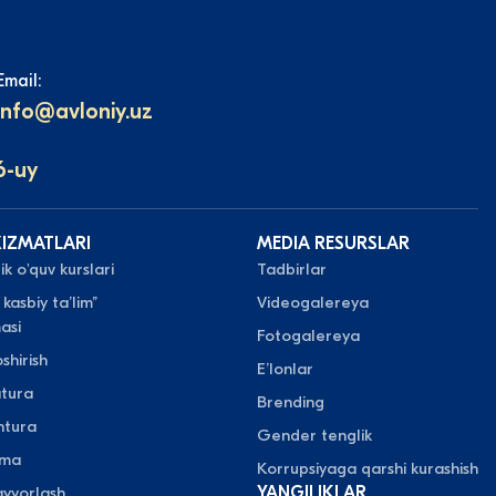
Email:
info@avloniy.uz
6-uy
XIZMATLARI
MEDIA RESURSLAR
k o'quv kurslari
Tadbirlar
 kasbiy taʼlim”
Videogalereya
asi
Fotogalereya
shirish
Eʼlonlar
atura
Brending
ntura
Gender tenglik
oma
Korrupsiyaga qarshi kurashish
yyorlash
YANGILIKLAR