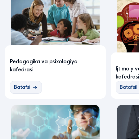
Pedagogika va psixologiya
Ijtimoiy 
kafedrasi
kafedras
Batafsil
Batafsil