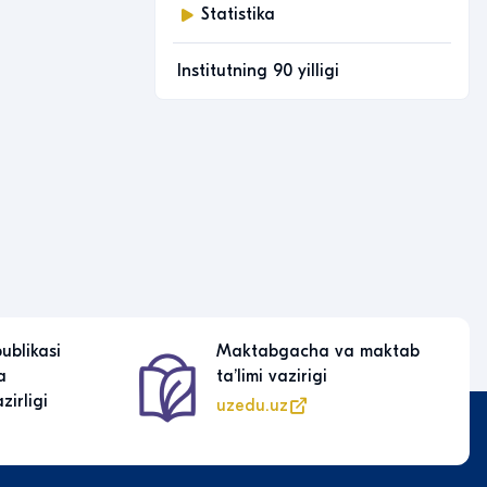
Statistika
Institutning 90 yilligi
a maktab
Oʻzbekiston Respublikasi
Prezidentining rasmiy veb-
sayti
president.uz