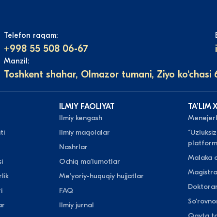
Telefon raqam:
+998 55 508 06-67
Manzil:
Toshkent shahar, Olmazor tumani, Ziyo ko‘chasi 
ILMIY FAOLIYAT
TAʼLIM 
Ilmiy kengash
Menejerli
ti
Ilmiy maqolalar
“Uzluksiz
platform
Nashrlar
Malaka o
i
Ochiq maʼlumotlar
Magistr
lik
Meʼyoriy-huquqiy hujjatlar
Doktora
i
FAQ
So‘rovn
ar
Ilmiy jurnal
Qayta ta