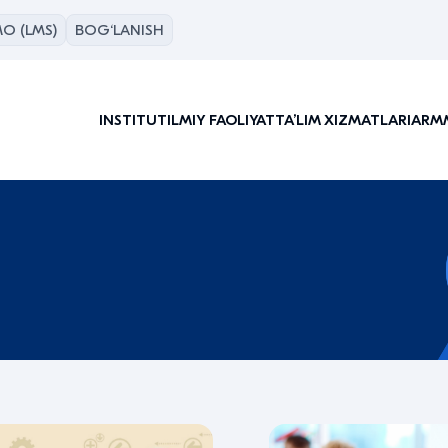
O (LMS)
BOG‘LANISH
INSTITUT
ILMIY FAOLIYAT
TAʼLIM XIZMATLARI
ARM