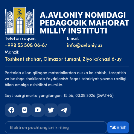
Telefon raqam:
Email:
+998 55 508 06-67
info@avloniy.uz
Manzil:
Toshkent shahar, Olmazor tumani, Ziyo ko‘chasi 6-uy
Portalda eʼlon qilingan materiallardan nusxa koʻchirish, tarqatish
va boshqa shakllarda foydalanish faqat tahririyat yozma roziligi
bilan amalga oshirilishi mumkin.
Sayt oxirgi marta yangilangan: 15:56, 03.08.2026 (GMT+5)
Yuborish