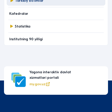
Tarkibiy bo‘limlar
Kafedralar
Statistika
Institutning 90 yilligi
Oʻzbekiston Respublikasi Oliy taʼlim, fan va
innovatsiyalar vazirligi
edu.uz