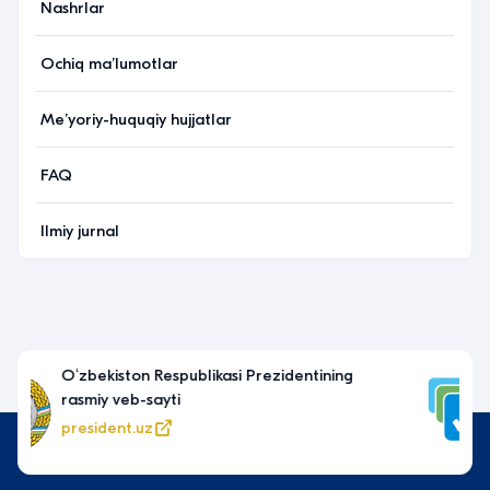
Nashrlar
Ochiq maʼlumotlar
Meʼyoriy-huquqiy hujjatlar
FAQ
Ilmiy jurnal
Yagona interaktiv davlat
xizmatlari portali
my.gov.uz