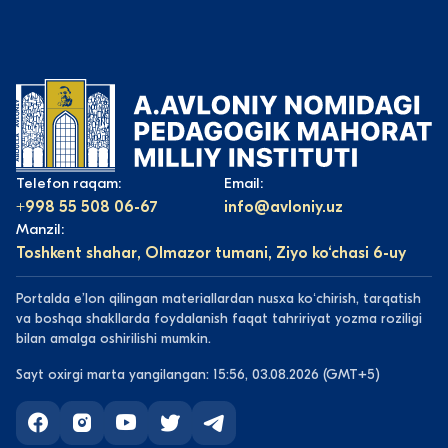
Telefon raqam:
Email:
+998 55 508 06-67
info@avloniy.uz
Manzil:
Toshkent shahar, Olmazor tumani, Ziyo ko‘chasi 6-uy
Portalda eʼlon qilingan materiallardan nusxa koʻchirish, tarqatish
va boshqa shakllarda foydalanish faqat tahririyat yozma roziligi
bilan amalga oshirilishi mumkin.
Sayt oxirgi marta yangilangan: 15:56, 03.08.2026 (GMT+5)