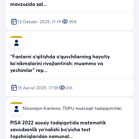
mavzusida xal…
12 Dekabr 2025, 17:19
308
“Fanlarni o‘qitishda o‘quvchilarning hayotiy
ko‘nikmalarini rivojlantirish: muammo va
yechimlar” rep…
15 Aprel 2025, 17:55
216
Nizomjon Karimov, TDPU mustaqil tadqiqotchisi
PISA 2022 asosiy tadqiqotida matematik
savodxonlik yo‘nalishi bo‘yicha test
topshiriqlaridan namunal…