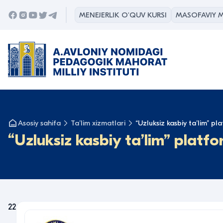
MENEJERLIK O'QUV KURSI
MASOFAVIY M
Asosiy sahifa
Taʼlim xizmatlari
“Uzluksiz kasbiy taʼlim” pl
“Uzluksiz kasbiy taʼlim” platfo
22