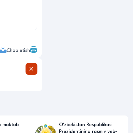
Chop etish
a maktab
Oʻzbekiston Respublikasi
Prezidentining rasmiy veb-