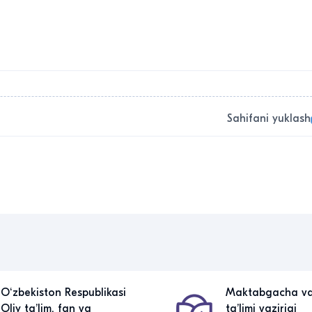
Sahifani yuklash
Oʻzbekiston Respublikasi
Maktabgacha v
Oliy taʼlim, fan va
taʼlimi vazirigi