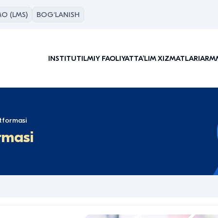
O (LMS)
BOG‘LANISH
INSTITUT
ILMIY FAOLIYAT
TAʼLIM XIZMATLARI
ARM
atformasi
rmasi