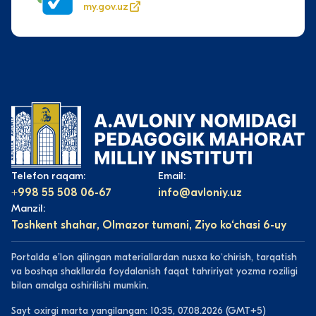
my.gov.uz
Telefon raqam:
Email:
+998 55 508 06-67
info@avloniy.uz
Manzil:
Toshkent shahar, Olmazor tumani, Ziyo ko‘chasi 6-uy
Portalda eʼlon qilingan materiallardan nusxa koʻchirish, tarqatish
va boshqa shakllarda foydalanish faqat tahririyat yozma roziligi
bilan amalga oshirilishi mumkin.
Sayt oxirgi marta yangilangan: 10:35, 07.08.2026 (GMT+5)