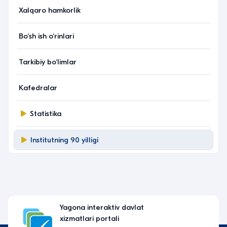
Xalqaro hamkorlik
Bo‘sh ish o‘rinlari
Tarkibiy bo‘limlar
Kafedralar
Statistika
Institutning 90 yilligi
Yagona interaktiv davlat
xizmatlari portali