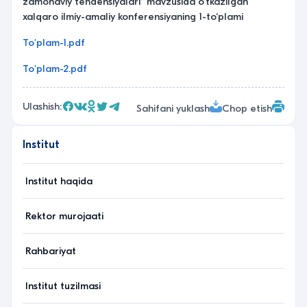
zamonaviy tendensiyalari” mavzusida o‘tkazilgan
xalqaro ilmiy-amaliy konferensiyaning 1-to‘plami
To'plam-1.pdf
To'plam-2.pdf
Ulashish:
Sahifani yuklash
Chop etish
Institut
Institut haqida
Rektor murojaati
Rahbariyat
Institut tuzilmasi