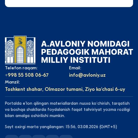
Telefon raqam:
Email:
+998 55 508 06-67
info@avloniy.uz
Manzil:
Toshkent shahar, Olmazor tumani, Ziyo ko‘chasi 6-uy
Portalda eʼlon qilingan materiallardan nusxa koʻchirish, tarqatish
va boshqa shakllarda foydalanish faqat tahririyat yozma roziligi
bilan amalga oshirilishi mumkin.
Sayt oxirgi marta yangilangan: 15:56, 03.08.2026 (GMT+5)