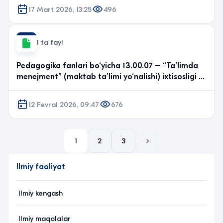
17 Mart 2026, 13:25
496
1 ta fayl
Pedagogika fanlari bo‘yicha 13.00.07 – “Ta’limda
menejment” (maktab ta’limi yo‘nalishi) ixtisosligi …
12 Fevral 2026, 09:47
676
1
2
3
Ilmiy faoliyat
Ilmiy kengash
Ilmiy maqolalar