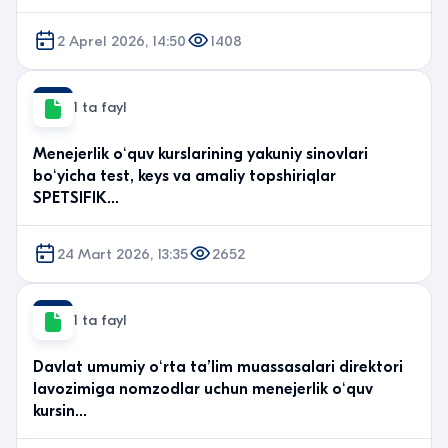
2 Aprel 2026, 14:50
1408
1 ta fayl
Menejerlik oʻquv kurslarining yakuniy sinovlari
boʻyicha test, keys va amaliy topshiriqlar
SPETSIFIK…
24 Mart 2026, 13:35
2652
1 ta fayl
Davlat umumiy oʻrta taʼlim muassasalari direktori
lavozimiga nomzodlar uchun menejerlik oʻquv
kursin…