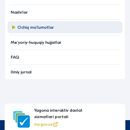
Nashrlar
Ochiq maʼlumotlar
Meʼyoriy-huquqiy hujjatlar
FAQ
Ilmiy jurnal
Yagona interaktiv davlat
xizmatlari portali
my.gov.uz