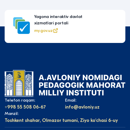
Yagona interaktiv davlat
xizmatlari portali
my.gov.uz
Telefon raqam:
Email:
+998 55 508 06-67
info@avloniy.uz
Manzil:
Toshkent shahar, Olmazor tumani, Ziyo ko‘chasi 6-uy