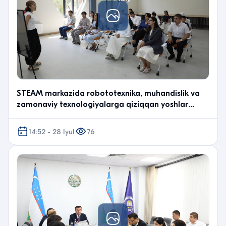
STEAM markazida robototexnika, muhandislik va
zamonaviy texnologiyalarga qiziqqan yoshlar
uchun Ochiq eshiklar kuni tashkil etildi.
14:52 - 28 Iyul
76