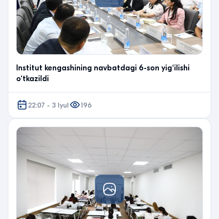
Institut kengashining navbatdagi 6-son yig‘ilishi
o‘tkazildi
22:07 - 3 Iyul
196