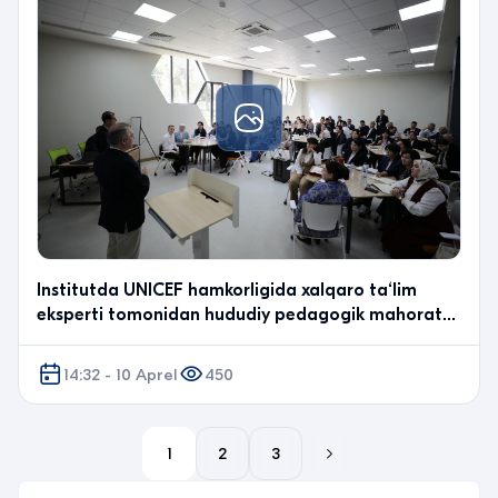
Institutda UNICEF hamkorligida xalqaro ta‘lim
eksperti tomonidan hududiy pedagogik mahorat
markazlari o‘qituvchilari uchun tashkil etilgan o‘quv
mashg…
14:32 - 10 Aprel
450
1
2
3