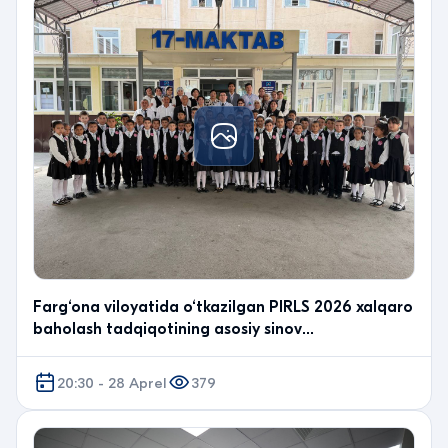
Farg‘ona viloyatida o‘tkazilgan PIRLS 2026 xalqaro
baholash tadqiqotining asosiy sinov
jarayonlaridan fotolavha.
20:30 - 28 Aprel
379