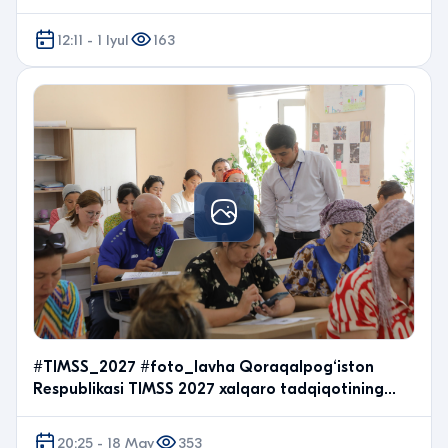
12:11 - 1 Iyul
163
#TIMSS_2027 #foto_lavha Qoraqalpog‘iston
Respublikasi TIMSS 2027 xalqaro tadqiqotining
tajriba-sinov jarayonlaridan fotolavha.
20:25 - 18 May
353