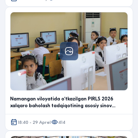
Namangan viloyatida o‘tkazilgan PIRLS 2026
xalqaro baholash tadqiqotining asosiy sinov
jarayonlaridan fotolavha.
18:40 - 29 Aprel
414