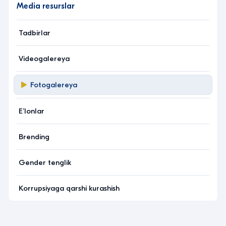
Media resurslar
Tadbirlar
Videogalereya
Fotogalereya
Eʼlonlar
Brending
Gender tenglik
Korrupsiyaga qarshi kurashish