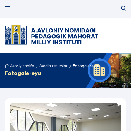
Asosiy sahifa
Media resurslar
Fotogalereya
Fotogalereya