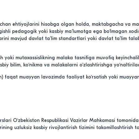
chan ehtiyojlarini hisobga olgan holda, maktabgacha va mak
 tegishli pedagogik yoki kasbiy ma’lumotga ega bo‘lmagan xod
arini mavjud davlat ta’lim standartlari yoki davlat ta’lim tala
 yoki mutaxassislikning malaka tasnifiga muvofiq keyinchali
iy bilim, ko‘nikma va malakalarni o‘zlashtirishga yo‘naltirilad
om) faqat muayyan lavozimda faoliyat ko‘rsatish yoki muayyan
slari O‘zbekiston Respublikasi Vazirlar Mahkamasi tomonidan
 uzluksiz kasbiy rivojlantirish tizimini takomillashtirish to‘