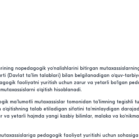
ining nopedagogik yo‘nalishlarini bitirgan mutaxassislarnin
arti (Davlat ta’lim talablari) bilan belgilanadigan o‘quv-tarbi
agogik faoliyatni yuritish uchun zarur va yetarli bo‘lgan pe
utaxassislarni o‘qitish hisoblanadi.
ik ma’lumotli mutaxassislar tomonidan ta’limning tegishli tur
n o‘qitishning talab etiladigan sifatini ta’minlaydigan daraja
 va yetarli hajmda yangi kasbiy bilimlar, malaka va ko‘nikmal
axassislariga pedagogik faoliyat yuritishi uchun sohasig