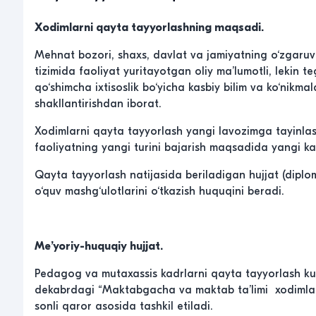
Xodimlarni qayta tayyorlashning maqsadi.
Mehnat bozori, shaxs, davlat va jamiyatning o‘zgaruv
tizimida faoliyat yuritayotgan oliy ma’lumotli, lekin
qo‘shimcha ixtisoslik bo‘yicha kasbiy bilim va ko‘nikmal
shakllantirishdan iborat.
Xodimlarni qayta tayyorlash yangi lavozimga tayinlash
faoliyatning yangi turini bajarish maqsadida yangi kasb
Qayta tayyorlash natijasida beriladigan hujjat (dipl
o‘quv mashg‘ulotlarini o‘tkazish huquqini beradi.
Me’yoriy-huquqiy hujjat.
Pedagog va mutaxassis kadrlarni qayta tayyorlash kur
dekabrdagi “Maktabgacha va maktab ta’limi xodimlarining
sonli qaror asosida tashkil etiladi.