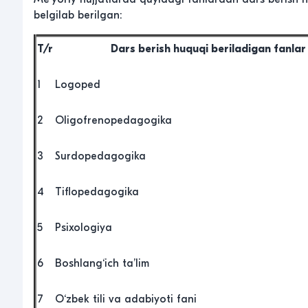
belgilab berilgan:
T/r
Dars berish huquqi beriladigan fanlar
1
Logoped
2
Oligofrenopedagogika
3
Surdopedagogika
4
Tiflopedagogika
5
Psixologiya
6
Boshlang‘ich ta’lim
7
O‘zbek tili va adabiyoti fani