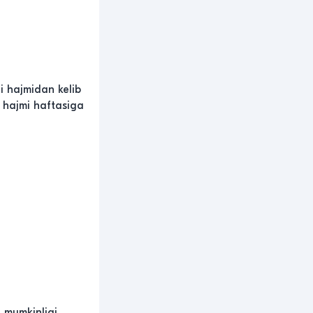
i hajmidan kelib
i hajmi haftasiga
i mumkinligi