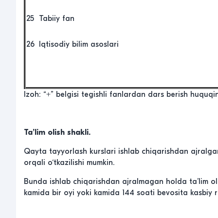
25
Tabiiy fan
26
Iqtisodiy bilim asoslari
Izoh: “+” belgisi tegishli fanlardan dars berish huquqin
Ta
’
lim
olish
shakli
.
Qayta tayyorlash kurslari ishlab chiqarishdan ajralgan
orqali o‘tkazilishi mumkin.
Bunda ishlab chiqarishdan ajralmagan holda ta’lim olis
kamida bir oyi yoki kamida 144 soati bevosita kasbiy rivo