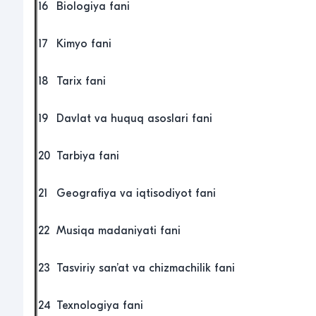
16
Biologiya fani
17
Kimyo fani
18
Tarix fani
19
Davlat va huquq asoslari fani
20
Tarbiya fani
21
Geografiya va iqtisodiyot fani
22
Musiqa madaniyati fani
23
Tasviriy san’at va chizmachilik fani
24
Texnologiya fani