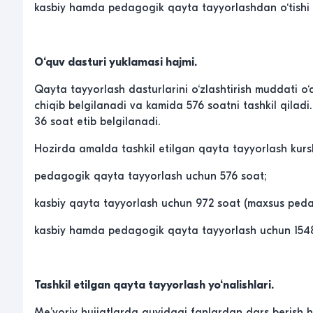
kasbiy hamda pedagogik qayta tayyorlashdan o‘tishi t
O‘quv dasturi yuklamasi hajmi.
Qayta tayyorlash dasturlarini o‘zlashtirish muddati o‘
chiqib belgilanadi va kamida 576 soatni tashkil qiladi
36 soat etib belgilanadi.
Hozirda amalda tashkil etilgan qayta tayyorlash kurs
pedagogik qayta tayyorlash uchun 576 soat;
kasbiy qayta tayyorlash uchun 972 soat (maxsus peda
kasbiy hamda pedagogik qayta tayyorlash uchun 1548
Tashkil etilgan qayta tayyorlash yo‘nalishlari.
Me’yoriy hujjatlarda quyidagi fanlardan dars berish hu