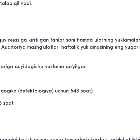
alab qilinadi.
quv rejasiga kiritilgan fanlar soni hamda ularning yuklamalar
. Auditoriya mashg‘ulotlari haftalik yuklamasining eng yuqor
lariga quyidagicha yuklama qo‘yilgan:
gogika (defektologiya) uchun 648 soat);
 soat.
quqini berish uchun qayta tayyorlash kurslari tashkil etilish