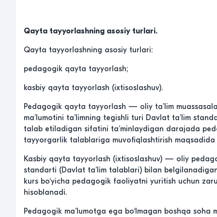
Qayta tayyorlashning asosiy turlari.
Qayta tayyorlashning asosiy turlari:
pedagogik qayta tayyorlash;
kasbiy qayta tayyorlash (ixtisoslashuv).
Pedagogik qayta tayyorlash — oliy ta’lim muassasalar
ma’lumotini ta’limning tegishli turi Davlat ta’lim stand
talab etiladigan sifatini ta’minlaydigan darajada ped
tayyorgarlik talablariga muvofiqlashtirish maqsadida m
Kasbiy qayta tayyorlash (ixtisoslashuv) — oliy pedagog
standarti (Davlat ta’lim talablari) bilan belgilanadiga
kurs bo‘yicha pedagogik faoliyatni yuritish uchun zarur
hisoblanadi.
Pedagogik ma’lumotga ega bo‘lmagan boshqa soha mut