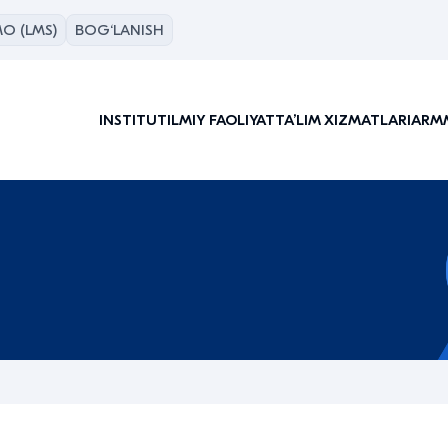
O (LMS)
BOG‘LANISH
INSTITUT
ILMIY FAOLIYAT
TAʼLIM XIZMATLARI
ARM