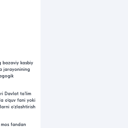
g bazaviy kasbiy
ya jarayonining
dagogik
i Davlat ta’lim
da o‘quv fani yoki
arni o‘zlashtirish
a mos fandan