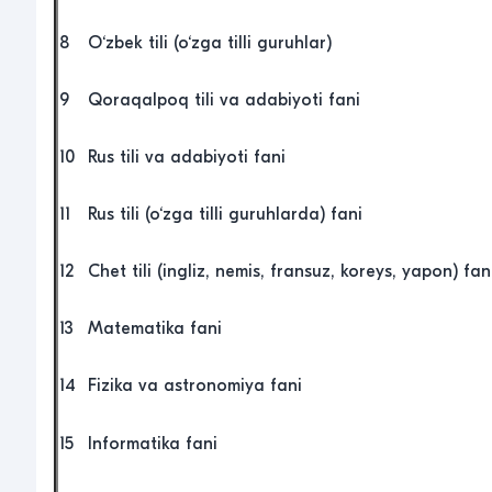
8
O‘zbek tili (o‘zga tilli guruhlar)
9
Qoraqalpoq tili va adabiyoti fani
10
Rus tili va adabiyoti fani
11
Rus tili (o‘zga tilli guruhlarda) fani
12
Chet tili (ingliz, nemis, fransuz, koreys, yapon) fan
13
Matematika fani
14
Fizika va astronomiya fani
15
Informatika fani