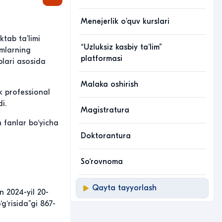
Menejerlik o'quv kurslari
tab ta’limi
“Uzluksiz kasbiy taʼlim”
imlarning
platformasi
blari asosida
Malaka oshirish
k professional
i.
Magistratura
 fanlar bo‘yicha
Doktorantura
So‘rovnoma
Qayta tayyorlash
 2024-yil 20-
g‘risida”gi 867-