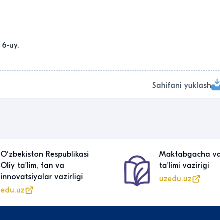
 6-uy.
Sahifani yuklash
Oʻzbekiston Respublikasi
Maktabgacha v
Oliy taʼlim, fan va
taʼlimi vazirigi
innovatsiyalar vazirligi
uzedu.uz
edu.uz