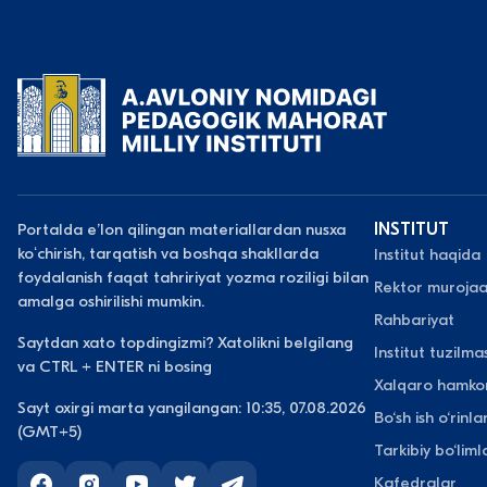
Portalda eʼlon qilingan materiallardan nusxa
INSTITUT
koʻchirish, tarqatish va boshqa shakllarda
Institut haqida
foydalanish faqat tahririyat yozma roziligi bilan
Rektor murojaa
amalga oshirilishi mumkin.
Rahbariyat
Saytdan xato topdingizmi? Xatolikni belgilang
Institut tuzilmas
va CTRL + ENTER ni bosing
Xalqaro hamkor
Sayt oxirgi marta yangilangan: 10:35, 07.08.2026
Bo‘sh ish o‘rinlar
(GMT+5)
Tarkibiy bo‘liml
Kafedralar