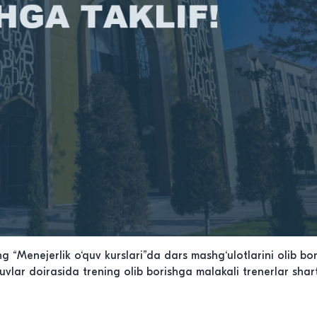
g “Menejerlik o‘quv kurslari”da dars mashg‘ulotlarini olib b
uvlar doirasida trening olib borishga malakali trenerlar sh