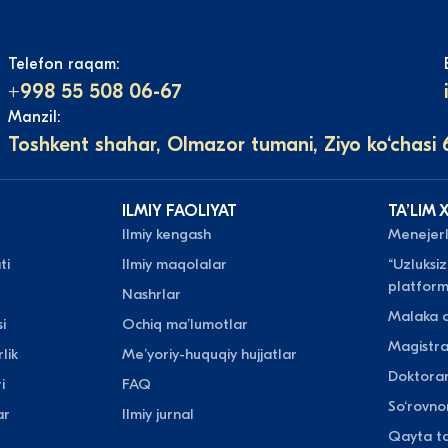
Telefon raqam:
+998 55 508 06-67
Manzil:
Toshkent shahar, Olmazor tumani, Ziyo ko‘chasi 
ILMIY FAOLIYAT
TAʼLIM 
Ilmiy kengash
Menejerli
ti
Ilmiy maqolalar
“Uzluksiz
platform
Nashrlar
Malaka o
i
Ochiq maʼlumotlar
Magistr
lik
Meʼyoriy-huquqiy hujjatlar
Doktora
i
FAQ
So‘rovn
ar
Ilmiy jurnal
Qayta ta