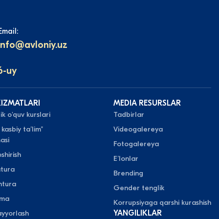
Email:
info@avloniy.uz
6-uy
XIZMATLARI
MEDIA RESURSLAR
k o'quv kurslari
Tadbirlar
 kasbiy taʼlim”
Videogalereya
asi
Fotogalereya
shirish
Eʼlonlar
atura
Brending
ntura
Gender tenglik
oma
Korrupsiyaga qarshi kurashish
yyorlash
YANGILIKLAR