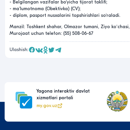
- Belgilangan vazifalar bo‘yicha tijorat taklifi;
- maʼlumotnoma (Obektivka) (CV);
- diplom, pasport nusxalarini topshirishlari so‘raladi.
Manzil: Toshkent shahar, Olmazor tumani, Ziyo koʻchasi,
Murojaat uchun telefon: (55) 508-06-67
Ulashish:
Yagona interaktiv davlat
xizmatlari portali
my.gov.uz