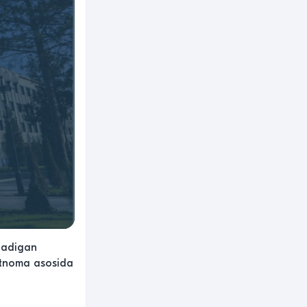
oradigan
artnoma asosida