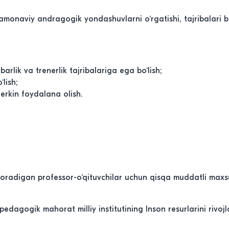
amonaviy andragogik yondashuvlarni o‘rgatishi, tajribalari b
rlik va trenerlik tajribalariga ega bo‘lish;
lish;
rkin foydalana olish.
 boradigan professor-o‘qituvchilar uchun qisqa muddatli maxs
dagogik mahorat milliy institutining Inson resurlarini rivojl