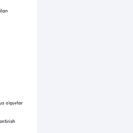
ilan
us o‘quvlar
antirish