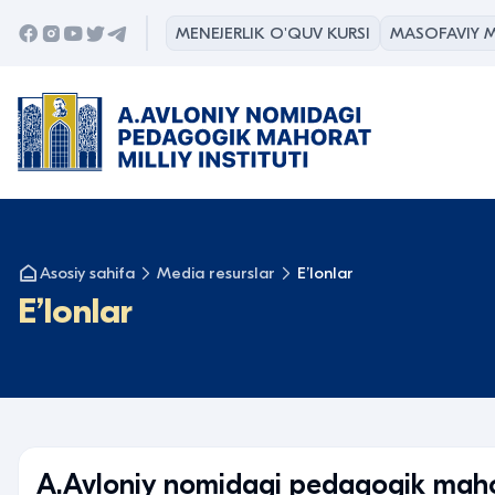
MENEJERLIK O'QUV KURSI
MASOFAVIY M
Asosiy sahifa
Media resurslar
Eʼlonlar
Eʼlonlar
A.Avloniy nomidagi pedagogik mahorat