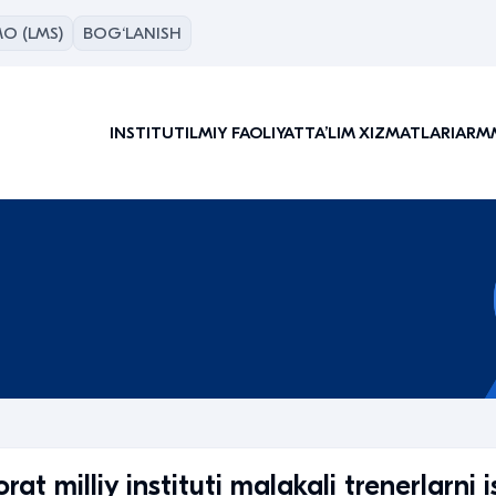
O (LMS)
BOG‘LANISH
INSTITUT
ILMIY FAOLIYAT
TAʼLIM XIZMATLARI
ARM
 milliy instituti malakali trenerlarni 