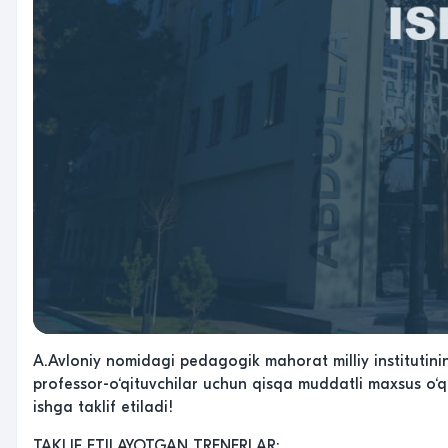
A.Avloniy nomidagi pedagogik mahorat milliy institutinin
professor-o‘qituvchilar uchun qisqa muddatli maxsus o‘q
ishga taklif etiladi!
TAKLIF ETILAYOTGAN TRENERLAR: