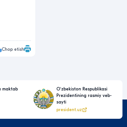
Chop etish
a maktab
Oʻzbekiston Respublikasi
Prezidentining rasmiy veb-
sayti
president.uz