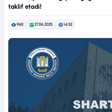
taklif etadi!
960
27.06.2025
14:52