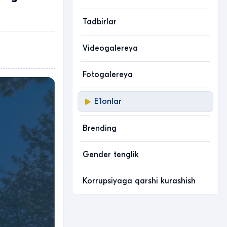
Tadbirlar
Videogalereya
Fotogalereya
Eʼlonlar
Brending
Gender tenglik
Korrupsiyaga qarshi kurashish