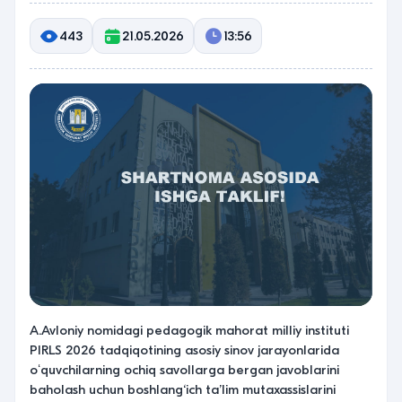
443
21.05.2026
13:56
A.Avloniy nomidagi pedagogik mahorat milliy instituti
PIRLS 2026 tadqiqotining asosiy sinov jarayonlarida
oʻquvchilarning ochiq savollarga bergan javoblarini
baholash uchun boshlang‘ich ta’lim mutaxassislarini