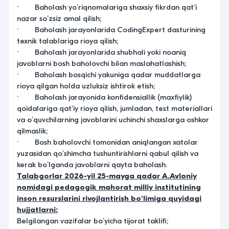
· Baholash yoʻriqnomalariga shaxsiy fikrdan qatʼi
nazar soʻzsiz amal qilish;
· Baholash jarayonlarida CodingExpert dasturining
texnik talablariga rioya qilish;
· Baholash jarayonlarida shubhali yoki noaniq
javoblarni bosh baholovchi bilan maslahatlashish;
· Baholash bosqichi yakuniga qadar muddatlarga
rioya qilgan holda uzluksiz ishtirok etish;
· Baholash jarayonida konfidensiallik (maxfiylik)
qoidalariga qatʼiy rioya qilish, jumladan, test materiallari
va oʻquvchilarning javoblarini uchinchi shaxslarga oshkor
qilmaslik;
· Bosh baholovchi tomonidan aniqlangan xatolar
yuzasidan qoʻshimcha tushuntirishlarni qabul qilish va
kerak boʻlganda javoblarni qayta baholash.
Talabgorlar 2026-yil 25-mayga qadar A.Avloniy
nomidagi pedagogik mahorat milliy institutining
inson resurslarini rivojlantirish boʻlimiga quyidagi
hujjatlarni:
Belgilangan vazifalar boʻyicha tijorat taklifi;