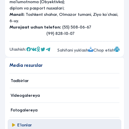
maʼlumotnoma (Obyektivka);
diplom va pasport nusxalari;
Manzil:
Toshkent shahar, Olmazor tumani, Ziyo koʻchasi,
6-uy.
Murojaat uchun telefon:
(55) 508-06-67
(99) 828-10-07
Ulashish:
Sahifani yuklash
Chop etish
Media resurslar
Tadbirlar
Videogalereya
Fotogalereya
Eʼlonlar