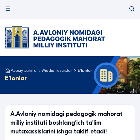
Asosiy sahifa
Media resurslar
Eʼlonlar
Eʼlonlar
A.Avloniy nomidagi pedagogik mahorat
milliy instituti boshlang‘ich ta’lim
mutaxassislarini ishga taklif etadi!