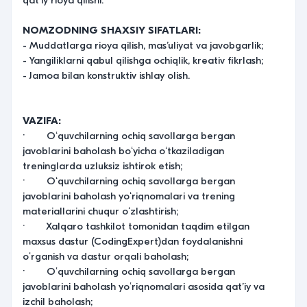
NOMZODNING SHAXSIY SIFATLARI:
- Muddatlarga rioya qilish, masʼuliyat va javobgarlik;
- Yangiliklarni qabul qilishga ochiqlik, kreativ fikrlash;
- Jamoa bilan konstruktiv ishlay olish.
VAZIFA:
· Oʻquvchilarning ochiq savollarga bergan
javoblarini baholash boʻyicha oʻtkaziladigan
treninglarda uzluksiz ishtirok etish;
· Oʻquvchilarning ochiq savollarga bergan
javoblarini baholash yoʻriqnomalari va trening
materiallarini chuqur oʻzlashtirish;
· Xalqaro tashkilot tomonidan taqdim etilgan
maxsus dastur (CodingExpert)dan foydalanishni
oʻrganish va dastur orqali baholash;
· Oʻquvchilarning ochiq savollarga bergan
javoblarini baholash yoʻriqnomalari asosida qatʼiy va
izchil baholash;