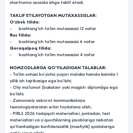
shartnoma asosida ishga taklif etadi.
TAKLIF ETILAYOTGAN MUTAXASSISLAR:
Oʻzbek tilida:
- boshlang‘ich ta’lim mutaxassisi 12 nafar
Rus tilida:
- boshlang‘ich ta’lim mutaxassisi 6 nafar
Qoraqalpoq tilida:
- boshlang‘ich ta’lim mutaxassisi 4 nafar
NOMZODLARGA QOʻYILADIGAN TALABLAR:
- Taʼlim sohasi boʻyicha yuqori malaka hamda kamida 1
yillik ish tajribasiga ega boʻlishi;
- Oliy maʼlumot (bakalavr yoki magistr diplomi)ga ega
boʻlishi;
- Zamonaviy axborot-kommunikatsiya
texnologiyalaridan erkin foydalana olish,
- PIRLS 2026 tadqiqoti materiallari, jumladan, test
materiallari va oʻquvchilarning javoblariga nisbatan
qoʻllaniladigan konfidensiallik (maxfiylik) qoidalariga
qatʼiy rioya qilishi.