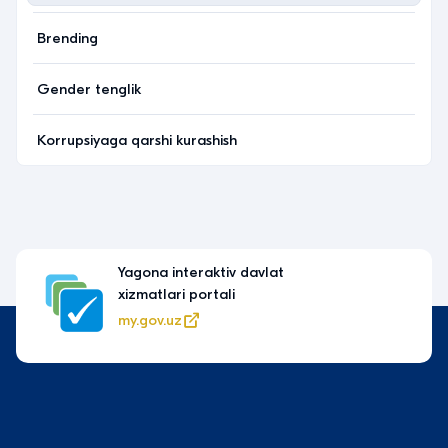
Brending
Gender tenglik
Korrupsiyaga qarshi kurashish
Yagona interaktiv davlat
xizmatlari portali
my.gov.uz