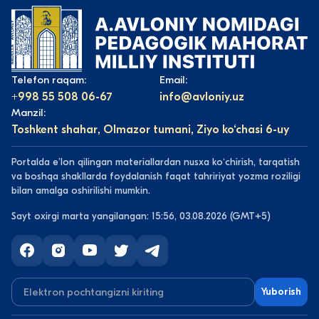
Telefon raqam:
Email:
+998 55 508 06-67
info@avloniy.uz
Manzil:
Toshkent shahar, Olmazor tumani, Ziyo ko‘chasi 6-uy
Portalda eʼlon qilingan materiallardan nusxa koʻchirish, tarqatish
va boshqa shakllarda foydalanish faqat tahririyat yozma roziligi
bilan amalga oshirilishi mumkin.
Sayt oxirgi marta yangilangan: 15:56, 03.08.2026 (GMT+5)
Yuborish