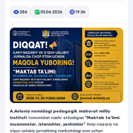
286
05.06.2026
19:36
A.Avloniy nomidagi pedagogik mahorat milliy
instituti
tomonidan nashr etiladigan
“Maktab ta’limi:
muammolar, izlanishlar, yechimlar”
ilmiy-nazariy va
o‘quv-uslubiy jurnalining navbatdagi soni uchun