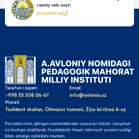
xizmatlari portali
my.gov.uz
Telefon raqam:
Email:
+998 55 508 06-67
info@avloniy.uz
Manzil:
Toshkent shahar, Olmazor tumani, Ziyo ko‘chasi 6-uy
Portalda eʼlon qilingan materiallardan nusxa koʻchirish, tarqatish
va boshqa shakllarda foydalanish faqat tahririyat yozma roziligi
bilan amalga oshirilishi mumkin.