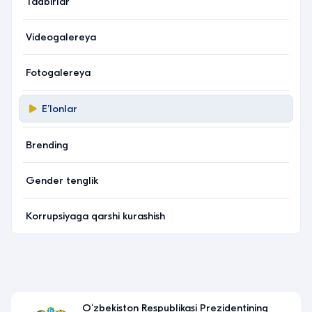
Tadbirlar
Videogalereya
Fotogalereya
Eʼlonlar
Brending
Gender tenglik
Korrupsiyaga qarshi kurashish
Yagona interaktiv davlat