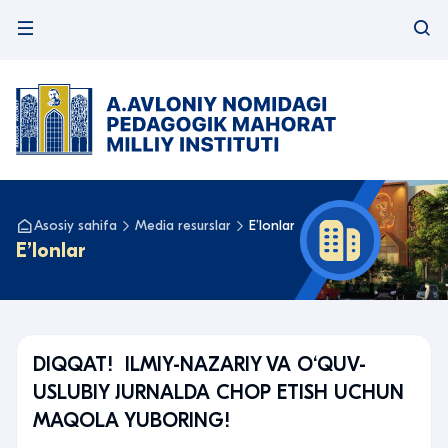
Asosiy sahifa
Media resurslar
Eʼlonlar
Eʼlonlar
DIQQAT! ILMIY-NAZARIY VA O‘QUV-
USLUBIY JURNALDA CHOP ETISH UCHUN
MAQOLA YUBORING!