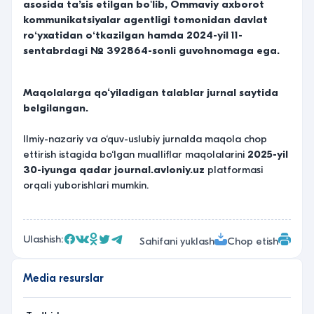
asosida ta’sis etilgan bo'lib, Ommaviy axborot
kommunikatsiyalar agentligi tomonidan davlat
roʻyxatidan oʻtkazilgan hamda 2024-yil 11-
sentabrdagi № 392864-sonli guvohnomaga ega.
Maqolalarga qo‘yiladigan talablar jurnal saytida
belgilangan.
Ilmiy-nazariy va o‘quv-uslubiy jurnalda maqola chop
ettirish istagida bo‘lgan mualliflar maqolalarini
2025-yil
30-iyunga qadar
journal.avloniy.uz
platformasi
orqali yuborishlari mumkin.
Ulashish:
Sahifani yuklash
Chop etish
Media resurslar