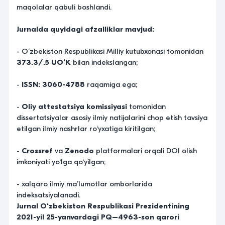
maqolalar qabuli boshlandi.
Jurnalda quyidagi afzalliklar mavjud:
- O‘zbekiston Respublikasi Milliy kutubxonasi tomonidan
373.3/.5 UO‘K
bilan indekslangan;
-
ISSN: 3060-4788
raqamiga ega;
-
Oliy attestatsiya komissiyasi
tomonidan
dissertatsiyalar asosiy ilmiy natijalarini chop etish tavsiya
etilgan ilmiy nashrlar ro‘yxatiga kiritilgan;
-
Crossref
va
Zenodo
platformalari orqali DOI olish
imkoniyati yo‘lga qo‘yilgan;
- xalqaro ilmiy ma’lumotlar omborlarida
indeksatsiyalanadi.
Jurnal O‘zbekiston Respublikasi Prezidentining
2021-yil 25-yanvardagi PQ–4963-son qarori