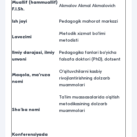
Muallif
(
hammuallif
)
Akmalov Akmal Akmalovich
F
.
I
.
Sh
.
Ish
joyi
Pedagogik mahorat markazi
Metodik xizmat bo‘limi
Lavozimi
metodisti
Ilmiy
darajasi
,
ilmiy
Pedagogika fanlari bo‘yicha
unvoni
falsafa doktori (PhD), dotsent
O‘qituvchilarni kasbiy
Maqola, ma’ruza
rivojlantirishning dolzarb
nomi
muammolari
Ta’lim muassasalarida o‘qitish
metodikasining dolzarb
Sho
‘
ba nomi
muammolari
Konferensiyada