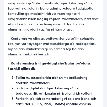
rivojlanishini qo‘llab-quvvatlash, o‘quvchilarning o‘quv
faoliyati natijalarini baholashning xalqaro tadqiqotlar
tamoyillariga moslashtirish va inson kapitalini
rivojlantirish bilan bog‘liq ko‘plab muammolarni bartaraf
etishda xalqaro taʼlim hamjamiyati bilan tajriba
almashish maydoni vazifasini ham o‘taydi.
Konferensiya olimlar, o‘qituvchilar va taʼlim sohasida
faoliyat yuritayotgan mutaxassislarga o‘z tadqiqotlari,
loyihalarini muhokama qilish hamda tajribalarini
almashish imkonini beradi.
Konferensiya ishi quyidagi sho
‘
balar bo‘yicha
tashkil qilinadi:
Ta’lim muassasalarida o‘qitish metodikasining
dolzarb muammolari.
Fanlarni o‘qitishda o‘quvchilarning o‘quv
tadqiqotchilik ko‘nikmalarini rivojlantirish yo‘llari.
Fanlarini o‘qitish samaradorligini xalqaro baholash
dasturlari (PIRLS, PISA, TIMMS) asosida oshirish.