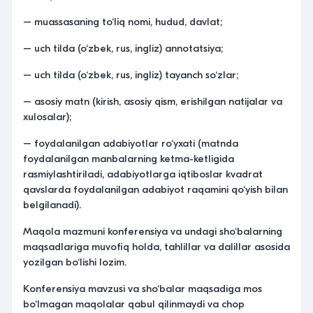
– muassasaning to‘liq nomi, hudud, davlat;
– uch tilda (o‘zbek, rus, ingliz) annotatsiya;
– uch tilda (o‘zbek, rus, ingliz) tayanch so‘zlar;
– asosiy matn (kirish, asosiy qism, erishilgan natijalar va
xulosalar);
– foydalanilgan adabiyotlar ro‘yxati (matnda
foydalanilgan manbalarning ketma-ketligida
rasmiylashtiriladi, adabiyotlarga iqtiboslar kvadrat
qavslarda foydalanilgan adabiyot raqamini qo‘yish bilan
belgilanadi).
Maqola mazmuni konferensiya va undagi sho‘balarning
maqsadlariga muvofiq holda, tahlillar va dalillar asosida
yozilgan bo‘lishi lozim.
Konferensiya mavzusi va sho‘balar maqsadiga mos
bo‘lmagan maqolalar qabul qilinmaydi va chop