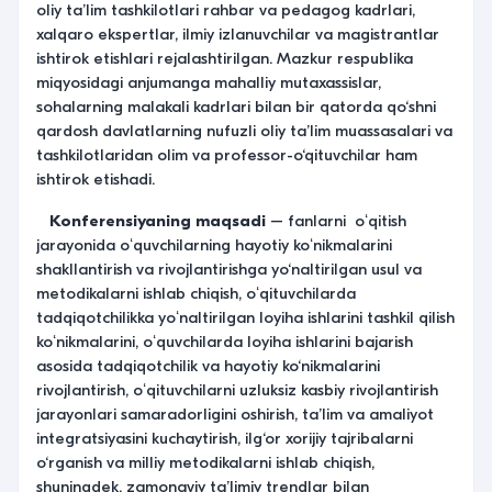
oliy taʼlim tashkilotlari rahbar va pedagog kadrlari,
xalqaro ekspertlar, ilmiy izlanuvchilar va magistrantlar
ishtirok etishlari rejalashtirilgan. Mazkur respublika
miqyosidagi anjumanga mahalliy mutaxassislar,
sohalarning malakali kadrlari bilan bir qatorda qo‘shni
qardosh davlatlarning nufuzli oliy ta’lim muassasalari va
tashkilotlaridan olim va professor-o‘qituvchilar ham
ishtirok etishadi.
Konferensiyaning maqsadi
– fanlarni oʻqitish
jarayonida oʻquvchilarning hayotiy koʻnikmalarini
shakllantirish va rivojlantirishga yo‘naltirilgan usul va
metodikalarni ishlab chiqish, oʻqituvchilarda
tadqiqotchilikka yoʻnaltirilgan loyiha ishlarini tashkil qilish
koʻnikmalarini, oʻquvchilarda loyiha ishlarini bajarish
asosida tadqiqotchilik va hayotiy ko‘nikmalarini
rivojlantirish, oʻqituvchilarni uzluksiz kasbiy rivojlantirish
jarayonlari samaradorligini oshirish, ta’lim va amaliyot
integratsiyasini kuchaytirish, ilg‘or xorijiy tajribalarni
o‘rganish va milliy metodikalarni ishlab chiqish,
shuningdek, zamonaviy ta’limiy trendlar bilan