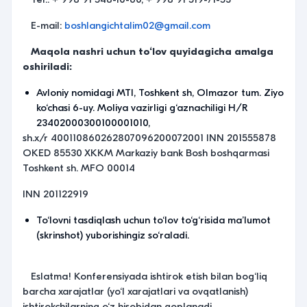
E-mail:
boshlangichtalim02@gmail.com
Maqola nashri uchun to‘lov
quyidagicha amalga
oshiriladi
:
Avloniy nomidagi MTI, Toshkent sh, Olmazor tum. Ziyo
ko‘chasi 6-uy. Moliya vazirligi g‘aznachiligi H/R
23402000300100001010,
sh.x/r 400110860262807096200072001 INN 201555878
OKED 85530 XKKM Markaziy bank Bosh boshqarmasi
Toshkent sh. MFO 00014
INN 201122919
To‘lovni tasdiqlash uchun to‘lov to‘g‘risida ma’lumot
(skrinshot) yuborishingiz so‘raladi.
Eslatma! Konferensiyada ishtirok etish bilan bog‘liq
barcha xarajatlar (yo‘l xarajatlari va ovqatlanish)
ishtirokchilarning o‘z hisobidan qoplanadi.