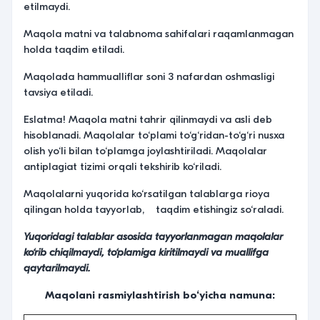
etilmaydi.
Maqola matni va talabnoma sahifalari raqamlanmagan
holda taqdim etiladi.
Maqolada hammualliflar soni 3 nafardan oshmasligi
tavsiya etiladi.
Eslatma! Maqola matni tahrir qilinmaydi va asli deb
hisoblanadi. Maqolalar to‘plami to‘g‘ridan-to‘g‘ri nusxa
olish yo‘li bilan to‘plamga joylashtiriladi. Maqolalar
antiplagiat tizimi orqali tekshirib ko‘riladi.
Maqolalarni yuqorida ko‘rsatilgan talablarga rioya
qilingan holda tayyorlab, taqdim etishingiz so‘raladi.
Yuqoridagi talablar asosida tayyorlanmagan maqolalar
ko‘rib chiqilmaydi, to‘plamiga kiritilmaydi va muallifga
qaytarilmaydi.
Maqolani rasmiylashtirish bo‘yicha namuna: