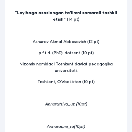
“
Loyihaga asoslangan ta’limni samarali tashkil
etish
”
(14 pt)
Ashurov Akmal Abbasovich (12 pt)
p.f.f.d. (PhD), dotsent (10 pt)
Nizomiy nomidagi Toshkent davlat pedagogika
universiteti,
Toshkent, O‘zbekiston (10 pt)
Annotatsiya
_
uz
(10pt)
Аннотация_ru(10pt)