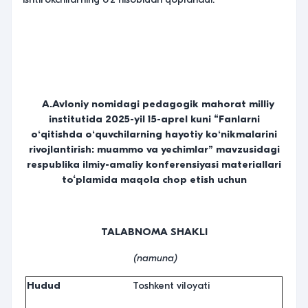
A.Avloniy nomidagi pedagogik mahorat milliy
instituti
da
2025-yil
15
-
aprel
kuni “Fanlarni
oʻqitishda oʻquvchilarning
hayotiy
koʻnikmalarini
rivojlantirish: muammo va yechimlar” mavzusidagi
respublika
ilmiy-amaliy konferensiya
si
materiallari
to‘plamida maqola chop etish uchun
TALABNOMA SHAKLI
(namuna)
Hudud
Toshkent viloyati