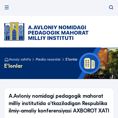
Asosiy sahifa
Media resurslar
Eʼlonlar
Eʼlonlar
A.Avloniy nomidagi pedagogik mahorat
milliy institutida o‘tkaziladigan Respublika
ilmiy-amaliy konferensiyasi AXBOROT XATI