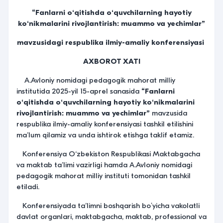
“Fanlarni oʻqitishda oʻquvchilarning hayotiy
koʻnikmalarini rivojlantirish: muammo va yechimlar”
mavzusidagi respublika ilmiy-amaliy konferensiyasi
AXBOROT XATI
A.Avloniy nomidagi pedagogik mahorat milliy
institutida 2025-yil 15-aprel sanasida
“Fanlarni
oʻqitishda oʻquvchilarning hayotiy koʻnikmalarini
rivojlantirish: muammo va yechimlar”
mavzusida
respublika ilmiy-amaliy konferensiyasi tashkil etilishini
maʼlum qilamiz va unda ishtirok etishga taklif etamiz.
Konferensiya O‘zbekiston Respublikasi Maktabgacha
va maktab taʼlimi vazirligi hamda A.Avloniy nomidagi
pedagogik mahorat milliy instituti tomonidan tashkil
etiladi.
Konferensiyada taʼlimni boshqarish boʻyicha vakolatli
davlat organlari, maktabgacha, maktab, professional va