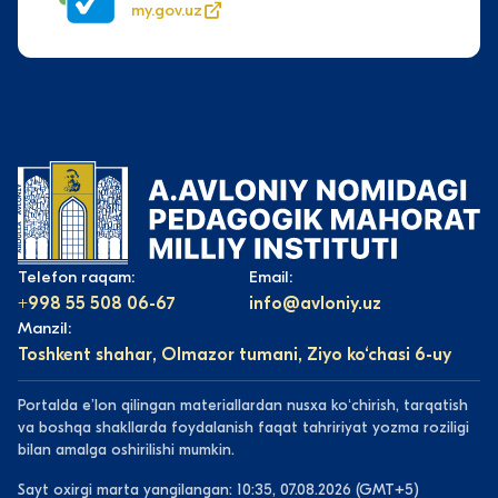
my.gov.uz
Telefon raqam:
Email:
+998 55 508 06-67
info@avloniy.uz
Manzil:
Toshkent shahar, Olmazor tumani, Ziyo ko‘chasi 6-uy
Portalda eʼlon qilingan materiallardan nusxa koʻchirish, tarqatish
va boshqa shakllarda foydalanish faqat tahririyat yozma roziligi
bilan amalga oshirilishi mumkin.
Sayt oxirgi marta yangilangan: 10:35, 07.08.2026 (GMT+5)