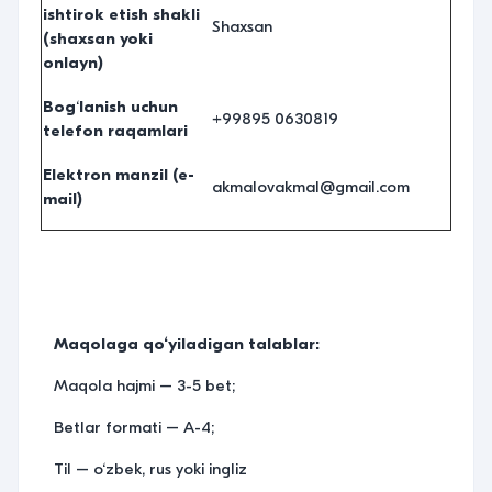
ishtirok etish shakli
Shaxsan
(
shaxsan yoki
onlayn
)
Bog
‘
lanish uchun
+99895 0630819
telefon raqamlari
Elektron manzil
(e-
akmalovakmal@gmail.com
mail)
Maqolaga qo‘yiladigan talablar:
Maqola hajmi – 3-5 bet;
Betlar formati – A-4;
Til – o‘zbek, rus yoki ingliz