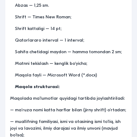
Abzas – 1,25 sm.
Shrift – Times New Roman;
Shrift kattaligi – 14 pt;
Qatorlararo interval – 1 interval;
Sahifa chetidagi maydon – hamma tomondan 2 sm;
Matnni tekislash – kenglik bo‘yicha;
Maqola fayli – Microsoft Word (*.docx)
Maqola strukturasi:
Maqolada maʼlumotlar quyidagi tartibda joylashtiriladi:
– maʼruza nomi katta harflar bilan (jirny shrift) o‘rtadan;
– muallifning familiyasi, ismi va otasining ismi to‘liq, ish
joyi va lavozimi, ilmiy darajasi va ilmiy unvoni (mavjud
bo‘lsa);