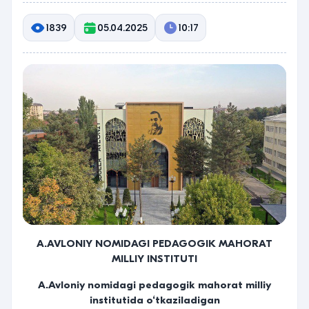
1839
05.04.2025
10:17
A.AVLONIY NOMIDAGI PEDAGOGIK MAHORAT
MILLIY INSTITUTI
A.Avloniy nomidagi pedagogik mahorat milliy
institutida
o‘tkaziladigan