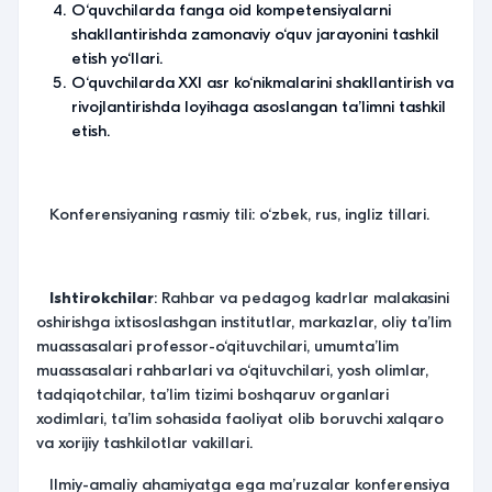
O‘quvchilarda fanga oid kompetensiyalarni
shakllantirishda zamonaviy o‘quv jarayonini tashkil
etish yo‘llari.
O‘quvchilarda XXI asr ko‘nikmalarini shakllantirish va
rivojlantirishda loyihaga asoslangan ta’limni tashkil
etish.
Konferensiyaning rasmiy tili: o‘zbek, rus, ingliz tillari.
Ishtirokchilar
: Rahbar va pedagog kadrlar malakasini
oshirishga ixtisoslashgan institutlar, markazlar, oliy taʼlim
muassasalari professor-o‘qituvchilari, umumtaʼlim
muassasalari rahbarlari va o‘qituvchilari, yosh olimlar,
tadqiqotchilar, taʼlim tizimi boshqaruv organlari
xodimlari, taʼlim sohasida faoliyat olib boruvchi xalqaro
va xorijiy tashkilotlar vakillari.
Ilmiy-amaliy ahamiyatga ega maʼruzalar konferensiya