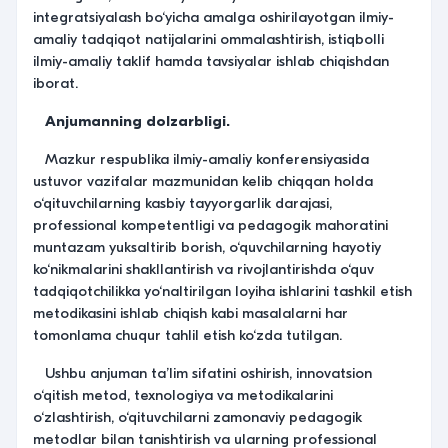
integratsiyalash bo‘yicha amalga oshirilayotgan ilmiy-
amaliy tadqiqot natijalarini ommalashtirish, istiqbolli
ilmiy-amaliy taklif hamda tavsiyalar ishlab chiqishdan
iborat.
Anjumanning dolzarbligi.
Mazkur respublika ilmiy-amaliy konferensiyasida
ustuvor vazifalar mazmunidan kelib chiqqan holda
o‘qituvchilarning kasbiy tayyorgarlik darajasi,
professional kompetentligi va pedagogik mahoratini
muntazam yuksaltirib borish, o‘quvchilarning hayotiy
ko‘nikmalarini shakllantirish va rivojlantirishda o‘quv
tadqiqotchilikka yo‘naltirilgan loyiha ishlarini tashkil etish
metodikasini ishlab chiqish kabi masalalarni har
tomonlama chuqur tahlil etish ko‘zda tutilgan.
Ushbu anjuman taʼlim sifatini oshirish, innovatsion
o‘qitish metod, texnologiya va metodikalarini
o‘zlashtirish, o‘qituvchilarni zamonaviy pedagogik
metodlar bilan tanishtirish va ularning professional