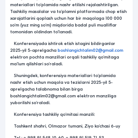
materiallari to‘plamida nashr etilishi rejalashtirilgan.
Tashkiliy masalalar va to‘plamni platformada chop etish
xarajatlarini qoplash uchun har bir maqolaga 100 000
so‘m (yuz ming so‘m) miqdorida badal puli mualliflar
tomonidan oldindan to‘lanadi.
Konferensiyada ishtirok etish istagini bildirganlar
2025-yil 5-aprelgacha
boshlangichtalim02@gmail.com
elektron pochta manzillari orqali tashkiliy qo‘mitaga
maʼlum qilishlari so‘raladi.
Shuningdek, konferensiya materiallari to‘plamida
nashr etish uchun maqola va tezislarni 2025-yil 5-
aprelgacha talabnoma bilan birga
boshlangichtalim02@gmail.com elektron manziliga
yuborilishi so‘raladi.
Konferensiya tashkiliy qo‘mitasi manzili:
Toshkent shahri, Olmazor tumani, Ziyo ko‘chasi 6-uy
Tel.: + 998 91 548-10-60, + 998 91 519-71-53