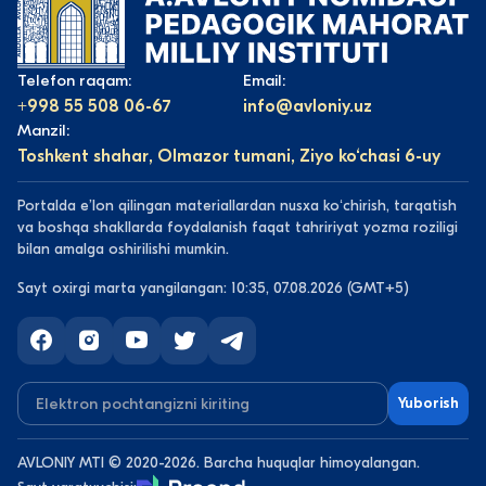
Telefon raqam:
Email:
+998 55 508 06-67
info@avloniy.uz
Manzil:
Toshkent shahar, Olmazor tumani, Ziyo ko‘chasi 6-uy
Portalda eʼlon qilingan materiallardan nusxa koʻchirish, tarqatish
va boshqa shakllarda foydalanish faqat tahririyat yozma roziligi
bilan amalga oshirilishi mumkin.
Sayt oxirgi marta yangilangan: 10:35, 07.08.2026 (GMT+5)
Yuborish
AVLONIY MTI © 2020-2026. Barcha huquqlar himoyalangan.