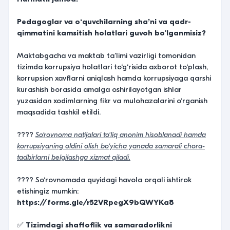
Pedagoglar va oʻquvchilarning shaʼni va qadr-
qimmatini kamsitish holatlari guvoh bo'lganmisiz?
Maktabgacha va maktab ta’limi vazirligi tomonidan
tizimda korrupsiya holatlari to‘g‘risida axborot to‘plash,
korrupsion xavflarni aniqlash hamda korrupsiyaga qarshi
kurashish borasida amalga oshirilayotgan ishlar
yuzasidan xodimlarning fikr va mulohazalarini o‘rganish
maqsadida tashkil etildi.
????
So‘rovnoma natijalari to‘liq anonim hisoblanadi hamda
korrupsiyaning oldini olish bo‘yicha yanada samarali chora-
tadbirlarni belgilashga xizmat qiladi.
???? So‘rovnomada quyidagi havola orqali ishtirok
etishingiz mumkin:
https://forms.gle/r52VRpegX9bQWYKa8
✅
Tizimdagi shaffoflik va samaradorlikni