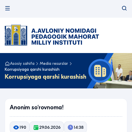
Asosiy sahifa
Media resurslar
Korrupsiyaga qarshi kurashish
Korrupsiyaga qarshi kurashish
Anonim so‘rovnoma!
190
29.06.2026
14:38