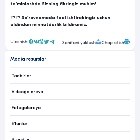
ta’minlashda Sizning fikringiz muhim!
????
So‘rovnomada faol ishtirokingiz uchun
oldindan minnatdorlik bildiramiz.
Ulashish:
Sahifani yuklash
Chop etish
Media resurslar
Tadbirlar
Videogalereya
Fotogalereya
Eʼlonlar
Brending