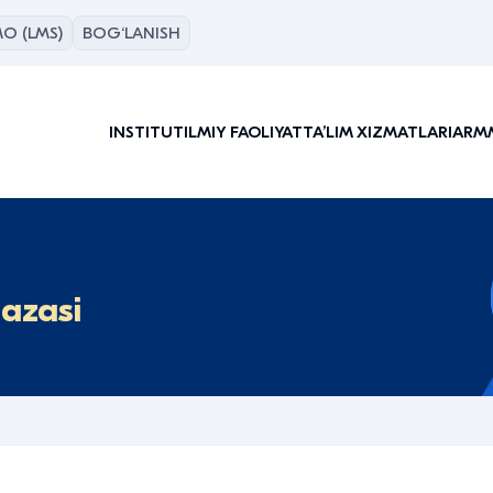
O (LMS)
BOG‘LANISH
INSTITUT
ILMIY FAOLIYAT
TAʼLIM XIZMATLARI
ARM
bazasi