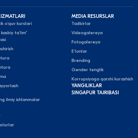
XIZMATLARI
MEDIA RESURSLAR
k o'quv kurslari
Tadbirlar
 kasbiy taʼlim”
Videogalereya
asi
Fotogalereya
shirish
Eʼlonlar
atura
Brending
ntura
Gender tenglik
oma
Korrupsiyaga qarshi kurashish
yyorlash
YANGILIKLAR
SINGAPUR TAJRIBASI
ing ilmiy ishlanmalar
y
sturlar