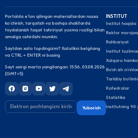
Portalda eʼlon qilingan materiallardan nusxa
INSTITUT
koʻchirish, tarqatish va boshqa shakllarda
Institut haqida
foydalanish faqat tahririyat yozma roziligi bilan
Rektor murojaa
amalga oshirilishi mumkin.
Rahbariyat
Saytdan xato topdingizmi? Xatolikni belgilang
Institut tuzilmas
va CTRL + ENTER ni bosing
Xalqaro hamkor
Sayt oxirgi marta yangilangan: 15:56, 03.08.2026
Bo‘sh ish o‘rinlar
(GMT+5)
Tarkibiy bo‘liml
Kafedralar
Statistika
Institutning 90 y
Yuborish