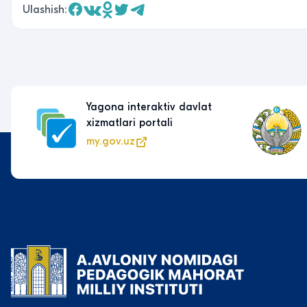
Ulashish:
Yagona interaktiv davlat
xizmatlari portali
my.gov.uz