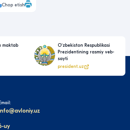
Chop etish
a maktab
Oʻzbekiston Respublikasi
Prezidentining rasmiy veb-
sayti
president.uz
Email:
info@avloniy.uz
6-uy