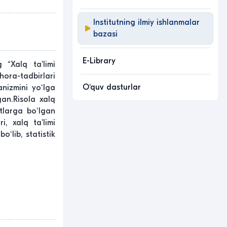
Institutning ilmiy ishlanmalar
bazasi
E-Library
 “Xalq ta'limi
hora-tadbirlari
O‘quv dasturlar
anizmini yoʻlga
gan.Risola xalq
motlarga boʻlgan
i, xalq ta'limi
ʻlib, statistik