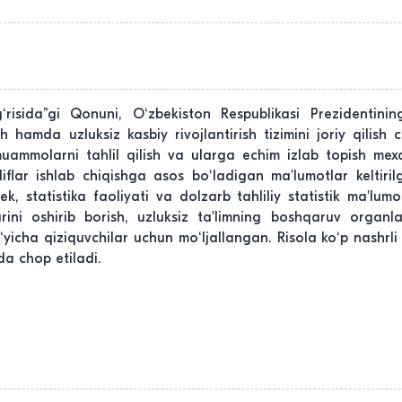
isida”gi Qonuni, Oʻzbekiston Respublikasi Prezidentining
 hamda uzluksiz kasbiy rivojlantirish tizimini joriy qilish c
 muammolarni tahlil qilish va ularga echim izlab topish mex
iflar ishlab chiqishga asos boʻladigan ma'lumotlar keltiril
dek, statistika faoliyati va dolzarb tahliliy statistik ma'lu
ini oshirib borish, uzluksiz ta'limning boshqaruv organlar
cha qiziquvchilar uchun moʻljallangan. Risola koʻp nashrli bo
ida chop etiladi.