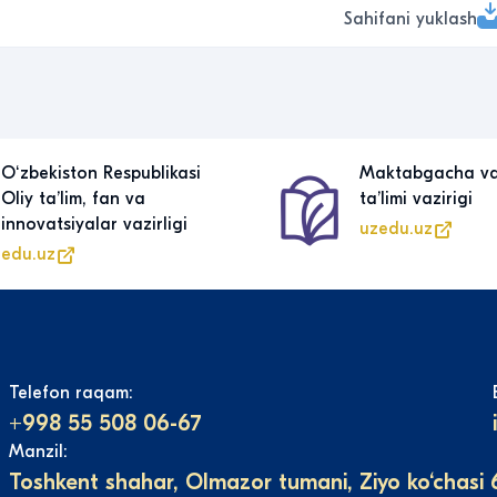
Sahifani yuklash
Oʻzbekiston Respublikasi
Maktabgacha v
Oliy taʼlim, fan va
taʼlimi vazirigi
innovatsiyalar vazirligi
uzedu.uz
edu.uz
Telefon raqam:
+998 55 508 06-67
Manzil:
Toshkent shahar, Olmazor tumani, Ziyo ko‘chasi 