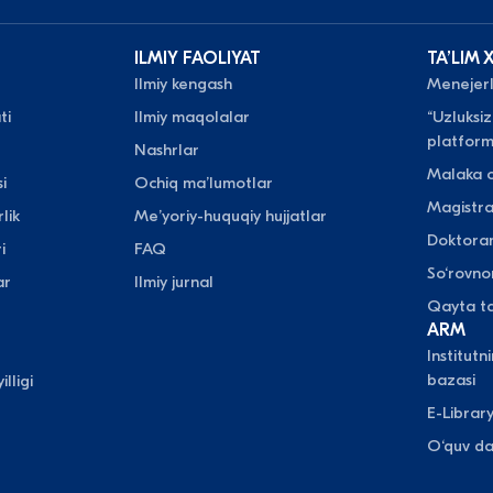
ILMIY FAOLIYAT
TAʼLIM 
Ilmiy kengash
Menejerli
ti
Ilmiy maqolalar
“Uzluksiz
platform
Nashrlar
Malaka o
i
Ochiq maʼlumotlar
Magistr
lik
Meʼyoriy-huquqiy hujjatlar
Doktora
i
FAQ
So‘rovn
ar
Ilmiy jurnal
Qayta ta
ARM
Institutn
bazasi
illigi
E-Librar
O‘quv da