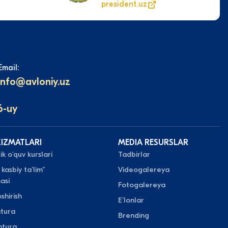
president.uz
Email:
info@avloniy.uz
6-uy
XIZMATLARI
MEDIA RESURSLAR
k o'quv kurslari
Tadbirlar
 kasbiy taʼlim”
Videogalereya
asi
Fotogalereya
shirish
Eʼlonlar
atura
Brending
ntura