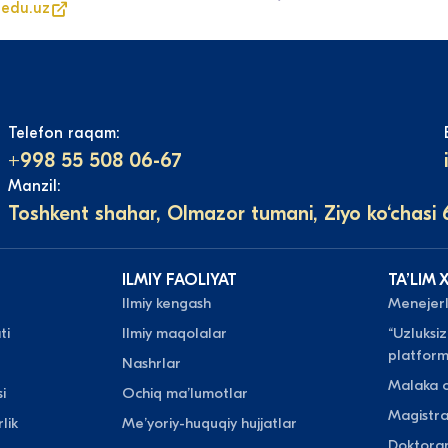
edu.uz
Telefon raqam:
+998 55 508 06-67
Manzil:
Toshkent shahar, Olmazor tumani, Ziyo ko‘chasi 
ILMIY FAOLIYAT
TAʼLIM 
Ilmiy kengash
Menejerli
ti
Ilmiy maqolalar
“Uzluksiz
platform
Nashrlar
Malaka o
i
Ochiq maʼlumotlar
Magistr
lik
Meʼyoriy-huquqiy hujjatlar
Doktora