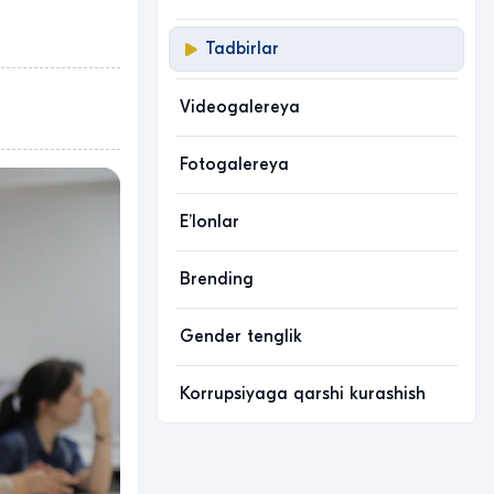
Tadbirlar
Videogalereya
Fotogalereya
Eʼlonlar
Brending
Gender tenglik
Korrupsiyaga qarshi kurashish