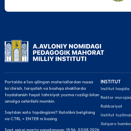
Portalda eʼlon qilingan materiallardan nusxa
INSTITUT
koʻchirish, tarqatish va boshqa shakllarda
Institut haqida
foydalanish faqat tahririyat yozma roziligi bilan
Rektor murojaa
amalga oshirilishi mumkin.
Rahbariyat
Saytdan xato topdingizmi? Xatolikni belgilang
Institut tuzilmas
va CTRL + ENTER ni bosing
Xalqaro hamkor
Sayt oxirgi marta yangilangan: 15:56, 03.08.2026