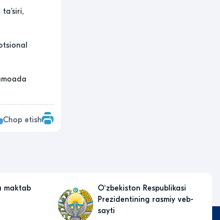
a’siri,
otsional
 jamoada
Chop etish
a maktab
Oʻzbekiston Respublikasi
Prezidentining rasmiy veb-
sayti