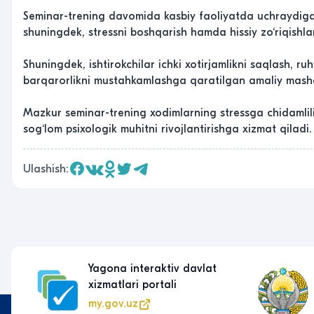
Seminar-trening davomida kasbiy faoliyatda uchraydigan s
shuningdek, stressni boshqarish hamda hissiy zo‘riqishlar
Shuningdek, ishtirokchilar ichki xotirjamlikni saqlash, ru
barqarorlikni mustahkamlashga qaratilgan amaliy mashg‘u
Mazkur seminar-trening xodimlarning stressga chidamlili
sog‘lom psixologik muhitni rivojlantirishga xizmat qiladi.
Ulashish:
Yagona interaktiv davlat
xizmatlari portali
my.gov.uz