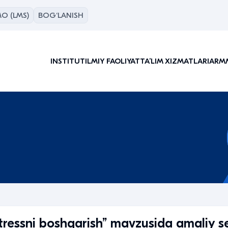
O (LMS)
BOG‘LANISH
INSTITUT
ILMIY FAOLIYAT
TAʼLIM XIZMATLARI
ARM
a stressni boshqarish” mavzusida amaliy 