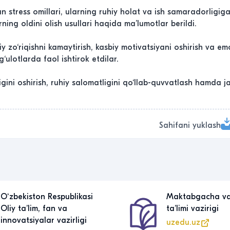
tress omillari, ularning ruhiy holat va ish samaradorligiga t
ning oldini olish usullari haqida ma’lumotlar berildi.
hiy zo‘riqishni kamaytirish, kasbiy motivatsiyani oshirish va em
lotlarda faol ishtirok etdilar.
gini oshirish, ruhiy salomatligini qo‘llab-quvvatlash hamda
Sahifani yuklash
Oʻzbekiston Respublikasi
Maktabgacha v
Oliy taʼlim, fan va
taʼlimi vazirigi
innovatsiyalar vazirligi
uzedu.uz