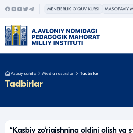
MENEJERLIK O'QUV KURSI
MASOFAVIY M
Asosiy sahifa
Media resurslar
Tadbirlar
Tadbirlar
“Kasbiy zo‘riqishning oldini olish v