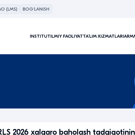
O (LMS)
BOG‘LANISH
INSTITUT
ILMIY FAOLIYAT
TAʼLIM XIZMATLARI
ARM
RLS 2026 xalqaro baholash tadqiqotinin