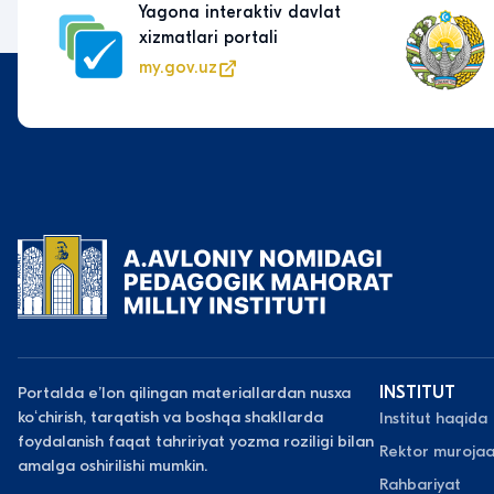
Yagona interaktiv davlat
xizmatlari portali
my.gov.uz
Portalda eʼlon qilingan materiallardan nusxa
INSTITUT
koʻchirish, tarqatish va boshqa shakllarda
Institut haqida
foydalanish faqat tahririyat yozma roziligi bilan
Rektor murojaa
amalga oshirilishi mumkin.
Rahbariyat