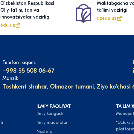
Oʻzbekiston Respublikasi
Maktabgacha v
Oliy taʼlim, fan va
taʼlimi vazirigi
innovatsiyalar vazirligi
uzedu.uz
edu.uz
Telefon raqam:
+998 55 508 06-67
Manzil:
Toshkent shahar, Olmazor tumani, Ziyo ko‘chasi 
ILMIY FAOLIYAT
TAʼLIM 
Ilmiy kengash
Menejerli
ti
Ilmiy maqolalar
“Uzluksiz
platform
Nashrlar