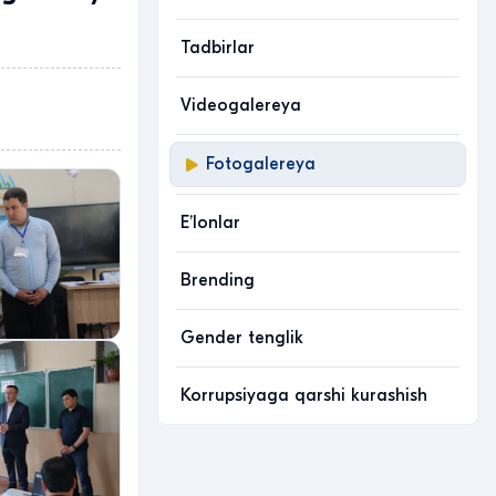
Tadbirlar
Videogalereya
Fotogalereya
Eʼlonlar
Brending
Gender tenglik
Korrupsiyaga qarshi kurashish