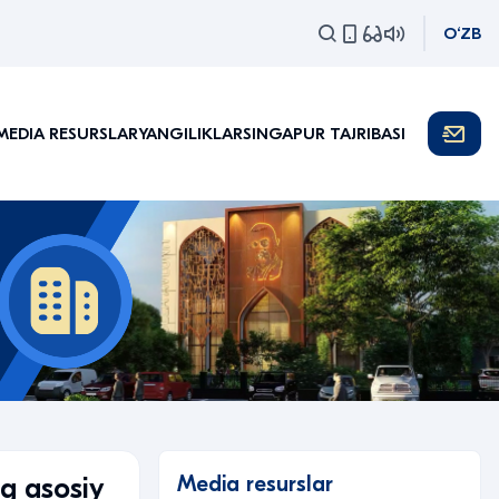
O‘ZB
MEDIA RESURSLAR
YANGILIKLAR
SINGAPUR TAJRIBASI
Media resurslar
g asosiy