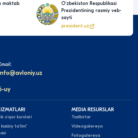
a maktab
Oʻzbekiston Respublikasi
Prezidentining rasmiy veb-
sayti
president.uz
Email:
info@avloniy.uz
6-uy
XIZMATLARI
MEDIA RESURSLAR
k o'quv kurslari
Tadbirlar
 kasbiy taʼlim”
Videogalereya
asi
Fotogalereya