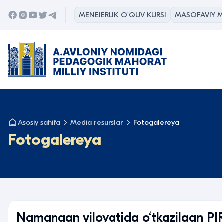
MENEJERLIK O'QUV KURSI
MASOFAVIY M
Asosiy sahifa
Media resurslar
Fotogalereya
Fotogalereya
Namangan viloyatida o‘tkazilgan PI