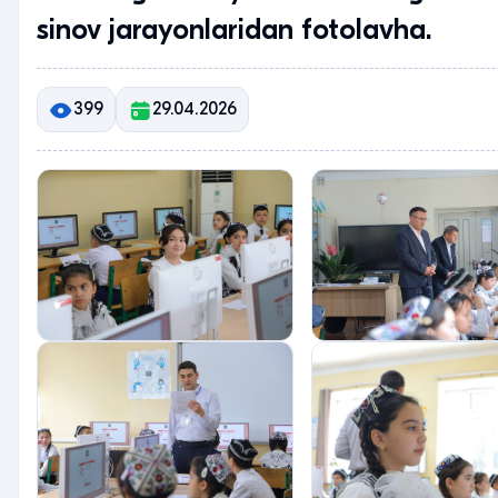
sinov jarayonlaridan fotolavha.
399
29.04.2026