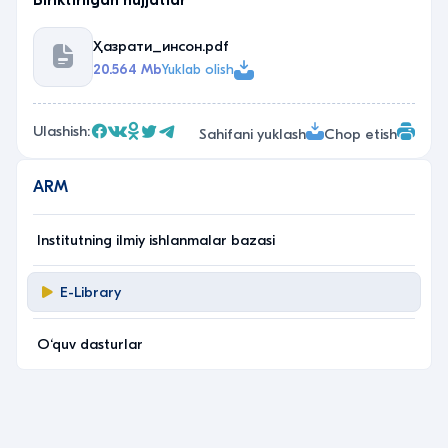
Biriktirilgan hujjatlar
Ҳазрати_инсон.pdf
20.564 Mb
Yuklab olish
Ulashish:
Sahifani yuklash
Chop etish
ARM
Institutning ilmiy ishlanmalar bazasi
E-Library
O‘quv dasturlar