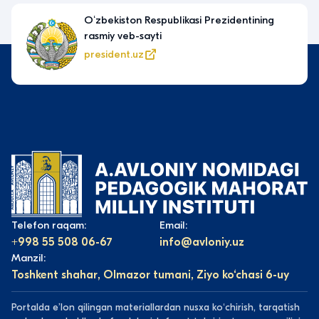
Oʻzbekiston Respublikasi Prezidentining
rasmiy veb-sayti
president.uz
Telefon raqam:
Email:
+998 55 508 06-67
info@avloniy.uz
Manzil:
Toshkent shahar, Olmazor tumani, Ziyo ko‘chasi 6-uy
Portalda eʼlon qilingan materiallardan nusxa koʻchirish, tarqatish