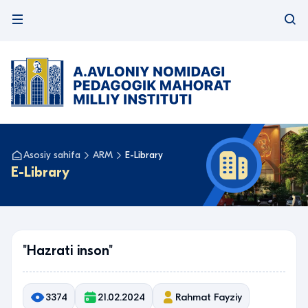
Asosiy sahifa
ARM
E-Library
E-Library
"Hazrati inson"
3374
21.02.2024
Rahmat Fayziy