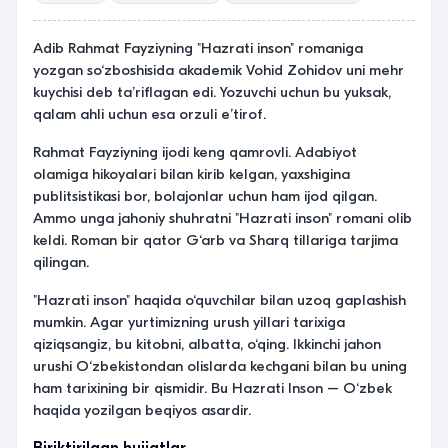
Adib Rahmat Fayziyning "Hazrati inson" romaniga
yozgan so‘zboshisida akademik Vohid Zohidov uni mehr
kuychisi deb taʼriflagan edi. Yozuvchi uchun bu yuksak,
qalam ahli uchun esa orzuli eʼtirof.
Rahmat Fayziyning ijodi keng qamrovli. Adabiyot
olamiga hikoyalari bilan kirib kelgan, yaxshigina
publitsistikasi bor, bolajonlar uchun ham ijod qilgan.
Ammo unga jahoniy shuhratni "Hazrati inson" romani olib
keldi. Roman bir qator G‘arb va Sharq tillariga tarjima
qilingan.
"Hazrati inson" haqida o‘quvchilar bilan uzoq gaplashish
mumkin. Agar yurtimizning urush yillari tarixiga
qiziqsangiz, bu kitobni, albatta, o‘qing. Ikkinchi jahon
urushi O‘zbekistondan olislarda kechgani bilan bu uning
ham tarixining bir qismidir. Bu Hazrati Inson – O‘zbek
haqida yozilgan beqiyos asardir.