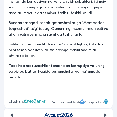
institutida korrupsiyaning kelib chiqish sabablari, ijtimoiy
xavfliligi va unga qarshi kurashishning ijtimoiy-huquqiy
asoslari mavzusida seminar tadbiri tashkil etildi.
Bundan tashqari, tadbir qatnashchilariga “Manfaatlar
to‘qnashuvi” to‘g‘risidagi Qonunning mazmun-mohiyati va
ahamiyati qo‘shimcha ravishda tushuntirildi.
Ushbu tadbirda institutning bo‘lim boshliqlari, kafedra
professor-o‘qituvchilari va boshqa mas’ul xodimlar
ishtirok etdilar.
Tadbirda ma’ruzachilar tomonidan korrupsiya va uning
salbiy oqibatlari haqida tushunchalar va ma’lumotlar
berildi.
Ulashish:
Sahifani yuklash
Chop etish
Avgust
2026
undefined
unde