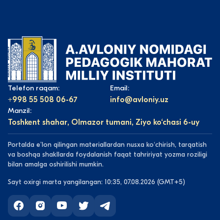
Telefon raqam:
Email:
+998 55 508 06-67
info@avloniy.uz
Manzil:
Toshkent shahar, Olmazor tumani, Ziyo ko‘chasi 6-uy
Portalda eʼlon qilingan materiallardan nusxa koʻchirish, tarqatish
va boshqa shakllarda foydalanish faqat tahririyat yozma roziligi
bilan amalga oshirilishi mumkin.
Sayt oxirgi marta yangilangan: 10:35, 07.08.2026 (GMT+5)