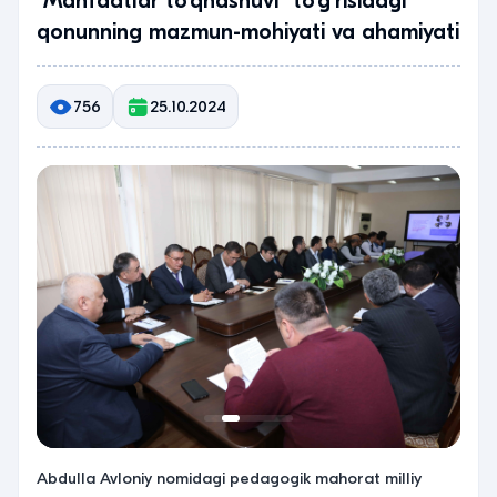
“Manfaatlar to‘qnashuvi” to‘g‘risidagi
qonunning mazmun-mohiyati va ahamiyati
756
25.10.2024
Abdulla Avloniy nomidagi pedagogik mahorat milliy