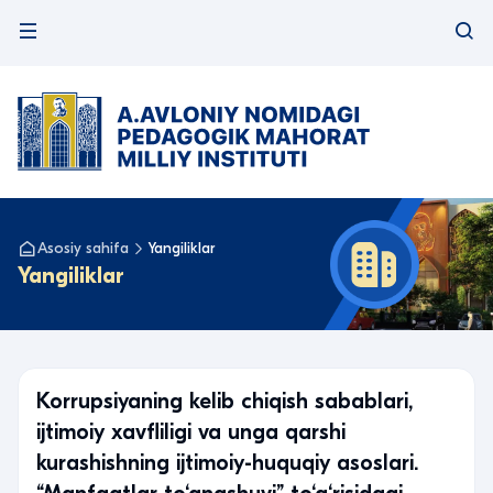
Asosiy sahifa
Yangiliklar
Yangiliklar
Korrupsiyaning kelib chiqish sabablari,
ijtimoiy xavfliligi va unga qarshi
kurashishning ijtimoiy-huquqiy asoslari.