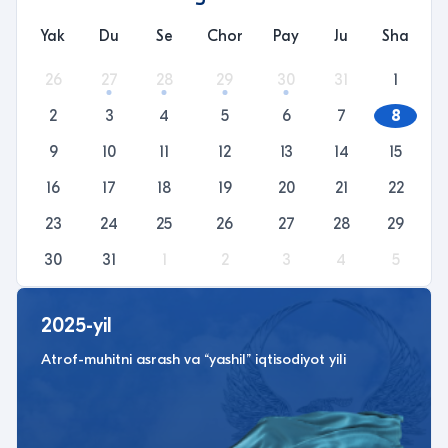
Yak
Du
Se
Chor
Pay
Ju
Sha
26
27
28
29
30
31
1
2
3
4
5
6
7
8
9
10
11
12
13
14
15
16
17
18
19
20
21
22
23
24
25
26
27
28
29
30
31
1
2
3
4
5
2025-yil
Atrof-muhitni asrash va “yashil” iqtisodiyot yili