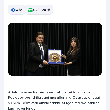
476
09.10.2025
A.Avloniy nomidagi milliy institut prorektori Sherzod
Radjabov boshchiligidagi masʼullarning Ozarbayjondagi
STEAM Taʼlim Markazida tashkil etilgan malaka oshirish
kursi yakunlandi.