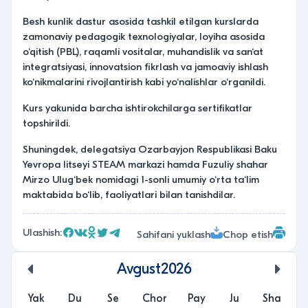
Besh kunlik dastur asosida tashkil etilgan kurslarda
zamonaviy pedagogik texnologiyalar, loyiha asosida
o‘qitish (PBL), raqamli vositalar, muhandislik va san‘at
integratsiyasi, innovatsion fikrlash va jamoaviy ishlash
ko‘nikmalarini rivojlantirish kabi yo‘nalishlar o‘rganildi.
Kurs yakunida barcha ishtirokchilarga sertifikatlar
topshirildi.
Shuningdek, delegatsiya Ozarbayjon Respublikasi Baku
Yevropa litseyi STEAM markazi hamda Fuzuliy shahar
Mirzo Ulug‘bek nomidagi 1-sonli umumiy o‘rta ta‘lim
maktabida bo‘lib, faoliyatlari bilan tanishdilar.
Ulashish:
Sahifani yuklash
Chop etish
Avgust
2026
undefined
unde
Yak
Du
Se
Chor
Pay
Ju
Sha