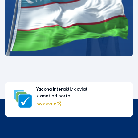
Yagona interaktiv davlat
xizmatlari portali
my.gov.uz