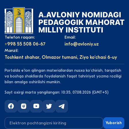
Telefon raqam:
Email:
+998 55 508 06-67
info@avloniy.uz
Manzil:
Toshkent shahar, Olmazor tumani, Ziyo ko‘chasi 6-uy
Portalda eʼlon qilingan materiallardan nusxa koʻchirish, tarqatish
va boshqa shakllarda foydalanish faqat tahririyat yozma roziligi
bilan amalga oshirilishi mumkin.
Sayt oxirgi marta yangilangan: 10:35, 07.08.2026 (GMT+5)
Yuborish