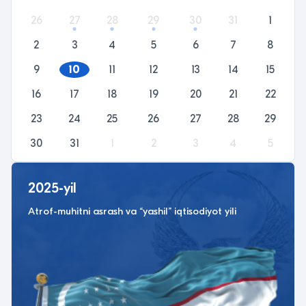
26
27
28
29
30
31
1
2
3
4
5
6
7
8
9
10
11
12
13
14
15
16
17
18
19
20
21
22
23
24
25
26
27
28
29
30
31
1
2
3
4
5
2025-yil
Atrof-muhitni asrash va “yashil” iqtisodiyot yili