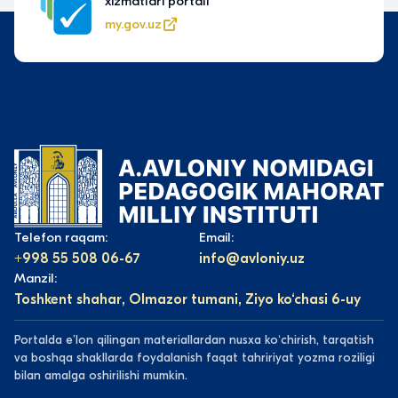
innovatsiyalar vazirligi
edu.uz
Telefon raqam:
Email:
+998 55 508 06-67
info@avloniy.uz
Manzil:
Toshkent shahar, Olmazor tumani, Ziyo ko‘chasi 6-uy
Portalda eʼlon qilingan materiallardan nusxa koʻchirish, tarqatish
va boshqa shakllarda foydalanish faqat tahririyat yozma roziligi
bilan amalga oshirilishi mumkin.