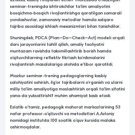
seminar-treningda ishtirokchilar ta‘lim amaliyotini
bosqichma-bosqich rivojlantirishga qaratilgan samarali
yondashuvlar, zamonaviy metodlar hamda xalqaro
tajriba asosidagi ishlash mexanizmlari bilan tanishdilar.
Shuningdek, PDCA (Plan–Do–Check–Act) modeli orqali
dars jarayonlarini tahlil qilish, amaliy faoliyatni
muntazam ravishda takomillashtirib borish hamda
o‘qituvchilarning reflektiv fikrlash ko‘nikmalarini
rivojlantirish masalalariga alohida e‘tibor qaratildi.
Mazkur seminar-trening pedagoglarning kasbiy
salohiyatini oshirish, ilg‘or tajribalarni o‘rganish va ularni
milliy ta‘lim amaliyotiga moslashtirish orqali ta‘lim sifatini
yana-da yuksaltirishlf muhim ahamiyat kasb etadi.
Eslatib o’tamiz, pedagogik mahorat markazlarining 53
nafar professor-o’qituvchi va metodistlari A.Avloniy
nomidagi institutda 100 soatlik o’quv kursida malaka
oshirmoqdalar.