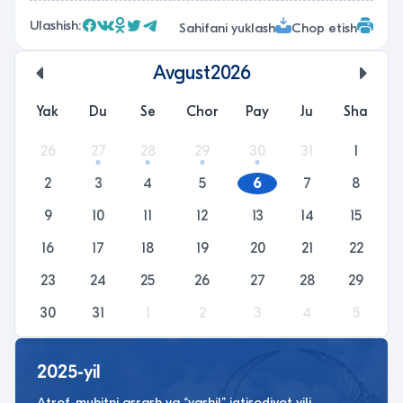
Ulashish:
Sahifani yuklash
Chop etish
Avgust
2026
undefined
unde
Yak
Du
Se
Chor
Pay
Ju
Sha
26
27
28
29
30
31
1
2
3
4
5
6
7
8
9
10
11
12
13
14
15
16
17
18
19
20
21
22
23
24
25
26
27
28
29
30
31
1
2
3
4
5
2025-yil
Atrof-muhitni asrash va “yashil” iqtisodiyot yili