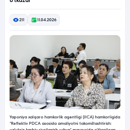
o‘tkazdi
211
11.04.2026
Yaponiya xalqaro hamkorlik agentligi (JICA) hamkorligida
“Reflektiv PDCA asosida amaliyotni takomillashtirish:
uzluksiz kasbiy rivojlanish uchun” mavzusida o‘tkazilgan