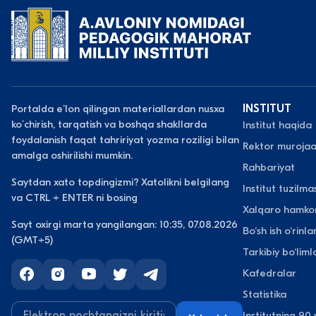
Portalda eʼlon qilingan materiallardan nusxa
INSTITUT
koʻchirish, tarqatish va boshqa shakllarda
Institut haqida
foydalanish faqat tahririyat yozma roziligi bilan
Rektor murojaa
amalga oshirilishi mumkin.
Rahbariyat
Saytdan xato topdingizmi? Xatolikni belgilang
Institut tuzilmas
va CTRL + ENTER ni bosing
Xalqaro hamkor
Sayt oxirgi marta yangilangan: 10:35, 07.08.2026
Bo‘sh ish o‘rinlar
(GMT+5)
Tarkibiy bo‘liml
Kafedralar
Statistika
Institutning 90 y