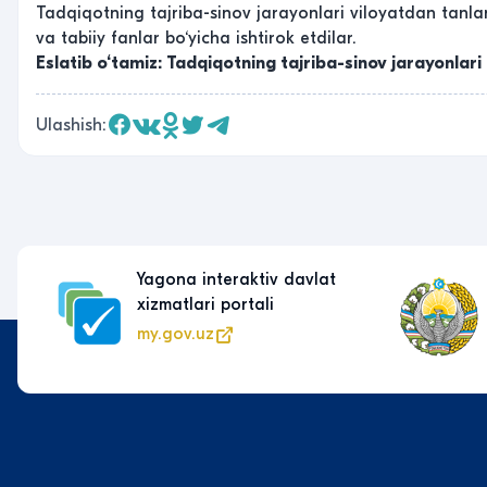
Tadqiqotning tajriba-sinov jarayonlari viloyatdan tanla
va tabiiy fanlar bo‘yicha ishtirok etdilar.
Eslatib o‘tamiz: Tadqiqotning tajriba-sinov jarayonlar
Ulashish:
Yagona interaktiv davlat
xizmatlari portali
my.gov.uz