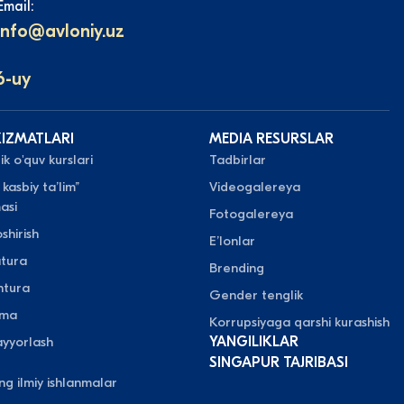
Email:
info@avloniy.uz
6-uy
XIZMATLARI
MEDIA RESURSLAR
k o'quv kurslari
Tadbirlar
 kasbiy taʼlim”
Videogalereya
asi
Fotogalereya
shirish
Eʼlonlar
atura
Brending
ntura
Gender tenglik
oma
Korrupsiyaga qarshi kurashish
yyorlash
YANGILIKLAR
SINGAPUR TAJRIBASI
ing ilmiy ishlanmalar