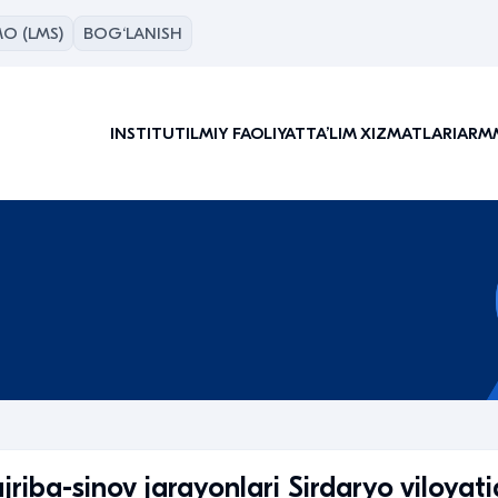
O (LMS)
BOG‘LANISH
INSTITUT
ILMIY FAOLIYAT
TAʼLIM XIZMATLARI
ARM
riba-sinov jarayonlari Sirdaryo viloyat