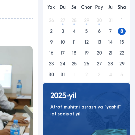
Yak
Du
Se
Chor
Pay
Ju
Sha
26
27
28
29
30
31
1
2
3
4
5
6
7
8
9
10
11
12
13
14
15
16
17
18
19
20
21
22
23
24
25
26
27
28
29
30
31
1
2
3
4
5
2025-yil
Atrof-muhitni asrash va “yashil”
iqtisodiyot yili