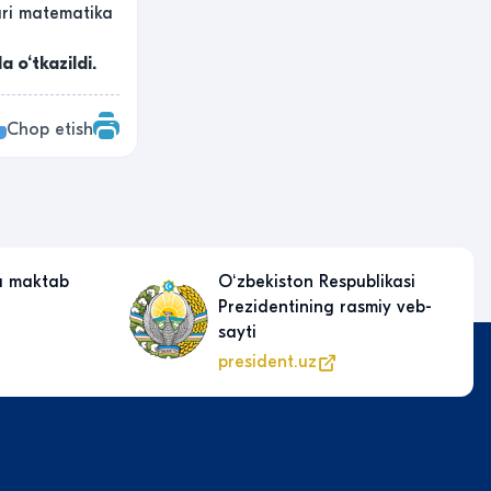
ari matematika
 o‘tkazildi.
Chop etish
a maktab
Oʻzbekiston Respublikasi
Prezidentining rasmiy veb-
sayti
president.uz