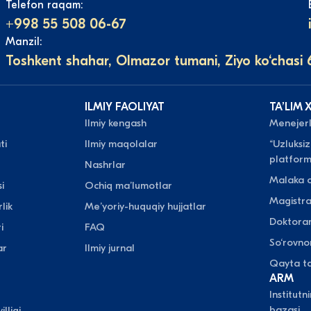
Telefon raqam:
+998 55 508 06-67
Manzil:
Toshkent shahar, Olmazor tumani, Ziyo ko‘chasi 
ILMIY FAOLIYAT
TAʼLIM 
Ilmiy kengash
Menejerli
ti
Ilmiy maqolalar
“Uzluksiz
platform
Nashrlar
Malaka o
i
Ochiq maʼlumotlar
Magistr
lik
Meʼyoriy-huquqiy hujjatlar
Doktora
i
FAQ
So‘rovn
ar
Ilmiy jurnal
Qayta ta
ARM
Institutn
bazasi
illigi