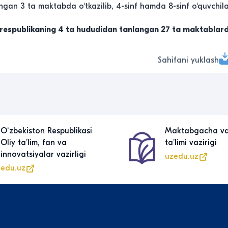
ngan 3 ta maktabda o‘tkazilib, 4-sinf hamda 8-sinf o‘quvchil
i respublikaning 4 ta hududidan tanlangan 27 ta maktablarda
Sahifani yuklash
Oʻzbekiston Respublikasi
Maktabgacha v
Oliy taʼlim, fan va
taʼlimi vazirigi
innovatsiyalar vazirligi
uzedu.uz
edu.uz