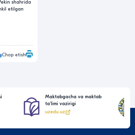
Pekin shahrida
kil etilgan
l
Chop etish
a maktab
Oʻzbekiston Respublikasi
Prezidentining rasmiy veb-
sayti
president.uz