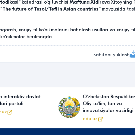
etodikasi”
kafedrasi o‘qituvchisi
Maftuna Xidirova
Xitoyning 
a
“The future of Tesol/Tefl in Asian countries”
mavzusida tash
hqarish, xorijiy til ko‘nikmalarini baholash usullari va xorijiy ti
m-ko‘nikmalar berilmoqda.
Sahifani yuklash
Oʻzbekiston Respublikasi
Maktabgacha v
Oliy taʼlim, fan va
taʼlimi vazirigi
innovatsiyalar vazirligi
uzedu.uz
edu.uz