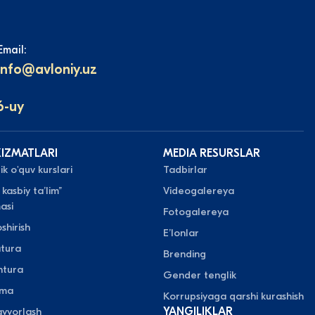
Email:
info@avloniy.uz
6-uy
XIZMATLARI
MEDIA RESURSLAR
k o'quv kurslari
Tadbirlar
 kasbiy taʼlim”
Videogalereya
asi
Fotogalereya
shirish
Eʼlonlar
atura
Brending
ntura
Gender tenglik
oma
Korrupsiyaga qarshi kurashish
yyorlash
YANGILIKLAR