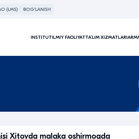
O (LMS)
BOG‘LANISH
INSTITUT
ILMIY FAOLIYAT
TAʼLIM XIZMATLARI
ARM
chisi Xitoyda malaka oshirmoqda