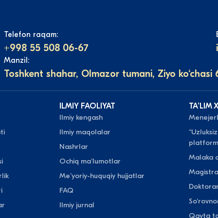
Telefon raqam:
+998 55 508 06-67
Manzil:
Toshkent shahar, Olmazor tumani, Ziyo ko‘chasi 
ILMIY FAOLIYAT
TAʼLIM 
Ilmiy kengash
Menejerli
ti
Ilmiy maqolalar
“Uzluksiz
platform
Nashrlar
Malaka o
i
Ochiq maʼlumotlar
Magistr
lik
Meʼyoriy-huquqiy hujjatlar
Doktora
i
FAQ
So‘rovn
ar
Ilmiy jurnal
Qayta ta