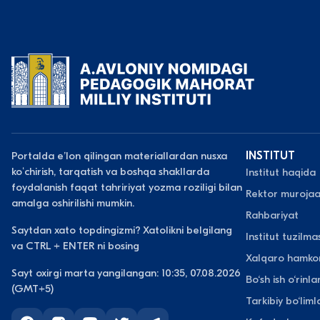
Portalda eʼlon qilingan materiallardan nusxa
INSTITUT
koʻchirish, tarqatish va boshqa shakllarda
Institut haqida
foydalanish faqat tahririyat yozma roziligi bilan
Rektor murojaa
amalga oshirilishi mumkin.
Rahbariyat
Saytdan xato topdingizmi? Xatolikni belgilang
Institut tuzilmas
va CTRL + ENTER ni bosing
Xalqaro hamkor
Sayt oxirgi marta yangilangan: 10:35, 07.08.2026
Bo‘sh ish o‘rinlar
(GMT+5)
Tarkibiy bo‘liml