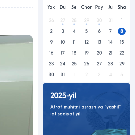
Yak
Du
Se
Chor
Pay
Ju
Sha
26
27
28
29
30
31
1
2
3
4
5
6
7
8
9
10
11
12
13
14
15
16
17
18
19
20
21
22
23
24
25
26
27
28
29
30
31
1
2
3
4
5
2025-yil
Atrof-muhitni asrash va “yashil”
iqtisodiyot yili