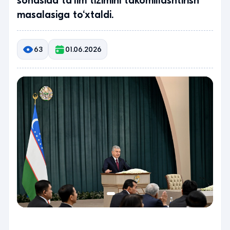
sohasida ta’lim tizimini takomillashtirish
masalasiga to‘xtaldi.
63
01.06.2026