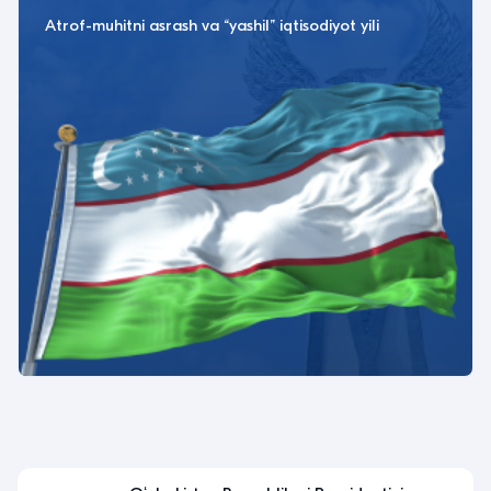
Atrof-muhitni asrash va “yashil” iqtisodiyot yili