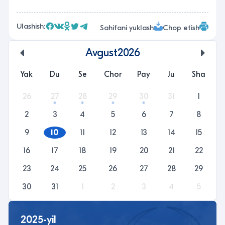
Ulashish:
Sahifani yuklash
Chop etish
Avgust
2026
undefined
unde
Yak
Du
Se
Chor
Pay
Ju
Sha
26
27
28
29
30
31
1
2
3
4
5
6
7
8
9
10
11
12
13
14
15
16
17
18
19
20
21
22
23
24
25
26
27
28
29
30
31
1
2
3
4
5
2025-yil