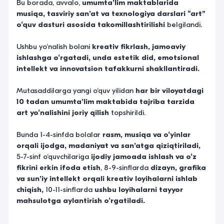
Bu borada, avvalo,
umumta’lim maktablarida
musiqa, tasviriy san’at va texnologiya darslari “art”
o‘quv dasturi asosida takomillashtirilishi
belgilandi.
Ushbu yo‘nalish bolani
kreativ fikrlash, jamoaviy
ishlashga o‘rgatadi, unda estetik did, emotsional
intellekt va innovatsion tafakkurni shakllantiradi.
Mutasaddilarga yangi o‘quv yilidan
har bir viloyatdagi
10 tadan umumta’lim maktabida tajriba tarzida
art yo‘nalishini joriy qilish
topshirildi.
Bunda 1-4-sinfda bolalar
rasm, musiqa va o‘yinlar
orqali ijodga, madaniyat va san’atga qiziqtiriladi,
5-7-sinf o‘quvchilariga
ijodiy jamoada ishlash va o‘z
fikrini erkin ifoda etish
, 8-9-sinflarda
dizayn, grafika
va sun’iy intellekt orqali kreativ loyihalarni ishlab
chiqish,
10-11-sinflarda
ushbu loyihalarni tayyor
mahsulotga aylantirish o‘rgatiladi.