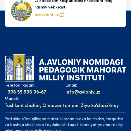
Yagona interaktiv davlat
xizmatlari portali
my.gov.uz
Telefon raqam:
Email:
+998 55 508 06-67
info@avloniy.uz
Manzil:
Toshkent shahar, Olmazor tumani, Ziyo ko‘chasi 6-uy
Portalda eʼlon qilingan materiallardan nusxa koʻchirish, tarqatish
va boshqa shakllarda foydalanish faqat tahririyat yozma roziligi
bilan amalga oshirilishi mumkin.