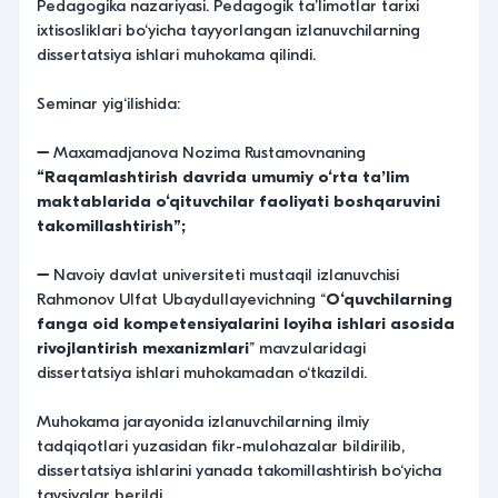
Pedagogika nazariyasi. Pedagogik ta’limotlar tarixi
ixtisosliklari bo‘yicha tayyorlangan izlanuvchilarning
dissertatsiya ishlari muhokama qilindi.
Seminar yig‘ilishida:
➖ Maxamadjanova Nozima Rustamovnaning
“Raqamlashtirish davrida umumiy o‘rta ta’lim
maktablarida o‘qituvchilar faoliyati boshqaruvini
takomillashtirish”;
➖ Navoiy davlat universiteti mustaqil izlanuvchisi
Rahmonov Ulfat Ubaydullayevichning “
O‘quvchilarning
fanga oid kompetensiyalarini loyiha ishlari asosida
rivojlantirish mexanizmlari
” mavzularidagi
dissertatsiya ishlari muhokamadan o‘tkazildi.
Muhokama jarayonida izlanuvchilarning ilmiy
tadqiqotlari yuzasidan fikr-mulohazalar bildirilib,
dissertatsiya ishlarini yanada takomillashtirish bo‘yicha
tavsiyalar berildi.