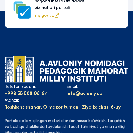
Yagona interaktiv davlat
xizmatlari portali
my.gov.uz
Telefon raqam:
Email:
+998 55 508 06-67
info@avloniy.uz
Manzil:
Toshkent shahar, Olmazor tumani, Ziyo ko‘chasi 6-uy
Portalda eʼlon qilingan materiallardan nusxa koʻchirish, tarqatish
va boshqa shakllarda foydalanish faqat tahririyat yozma roziligi
bilan amalga oshirilishi mumkin.