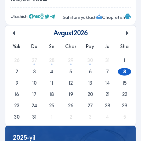
Ulashish:
Sahifani yuklash
Chop etish
Avgust
2026
undefined
unde
Yak
Du
Se
Chor
Pay
Ju
Sha
26
27
28
29
30
31
1
2
3
4
5
6
7
8
9
10
11
12
13
14
15
16
17
18
19
20
21
22
23
24
25
26
27
28
29
30
31
1
2
3
4
5
2025-yil