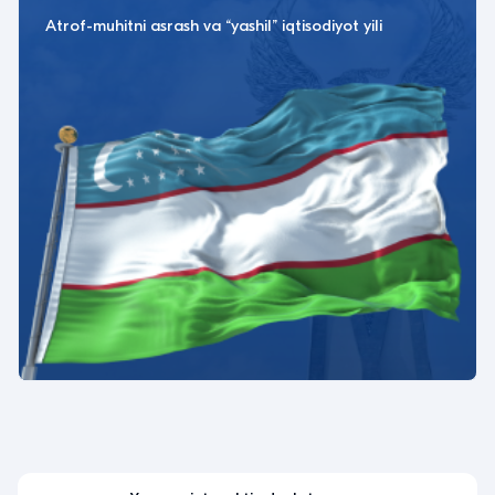
Atrof-muhitni asrash va “yashil” iqtisodiyot yili