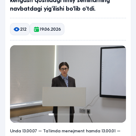
kengash qoshidagi Ilmiy seminarning
navbatdagi yig‘ilishi bo‘lib o‘tdi.
212
19.06.2026
Unda 13.00.07 – Ta’limda menejment hamda 13.00.01 –