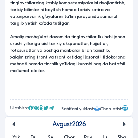
tinglovchilarning kasbiy kompetensiyalarini rivojlantirish,
tarixiy bilimlarini boyitish hamda tarixiy xotira va
vatanparvarlik g‘oyalarini ta’lim jarayonida samarali
targ‘ib yetish ko‘zda tutilgan.
Amaliy mashg‘ulot davomida tinglovchilar Ikkinchi jahon
urushi yillariga oid tarixiy eksponatlar, hujjatlar,
fotosuratlar va boshqa manbalar bilan tanishib,
xalqimizning front va front ortidagi jasorati, fidokorona
mehnati hamda tinchlik yo‘lidagi kurashi haqida batafsil
ma’lumot oldilar.
Ulashish:
Sahifani yuklash
Chop etish
Avgust
2026
undefined
unde
Yak
Du
Se
Chor
Pay
Ju
Sha