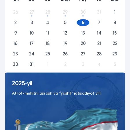
26
27
28
29
30
31
1
2
3
4
5
6
7
8
9
10
11
12
13
14
15
16
17
18
19
20
21
22
23
24
25
26
27
28
29
30
31
1
2
3
4
5
2025-yil
Atrof-muhitni asrash va “yashil” iqtisodiyot yili