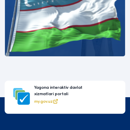
Yagona interaktiv davlat
xizmatlari portali
my.gov.uz