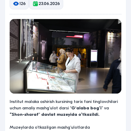
126
23.06.2026
Institut malaka oshirish kursining tarix fani tinglovchilari
uchun amaliy mashg‘ulot darsi “
Gʻalaba bog‘i
” va
“Shon-sharaf
”
davlat muzeyida o‘tkazildi.
Muzeylarda o‘tkazilgan mashg‘ulotlarda