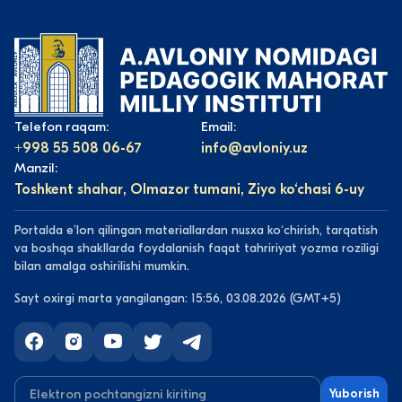
Telefon raqam:
Email:
+998 55 508 06-67
info@avloniy.uz
Manzil:
Toshkent shahar, Olmazor tumani, Ziyo ko‘chasi 6-uy
Portalda eʼlon qilingan materiallardan nusxa koʻchirish, tarqatish
va boshqa shakllarda foydalanish faqat tahririyat yozma roziligi
bilan amalga oshirilishi mumkin.
Sayt oxirgi marta yangilangan: 15:56, 03.08.2026 (GMT+5)
Yuborish