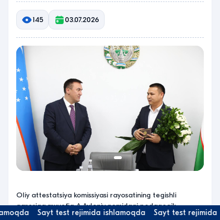
145
03.07.2026
Oliy attestatsiya komissiyasi rayosatining tegishli
qaroriga muvofiq A.Avloniy nomidagi pedagogik
hlamoqda
Sayt test rejimida ishlamoqda
Sayt test rejimid
mahorat milliy institutining quyidagi xodimlari va