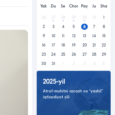
Yak
Du
Se
Chor
Pay
Ju
Sha
26
27
28
29
30
31
1
2
3
4
5
6
7
8
9
10
11
12
13
14
15
16
17
18
19
20
21
22
23
24
25
26
27
28
29
30
31
1
2
3
4
5
2025-yil
Atrof-muhitni asrash va “yashil”
iqtisodiyot yili