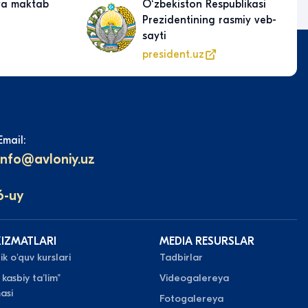
a maktab
Oʻzbekiston Respublikasi
Prezidentining rasmiy veb-
sayti
president.uz
Email:
info@avloniy.uz
6-uy
XIZMATLARI
MEDIA RESURSLAR
k o'quv kurslari
Tadbirlar
 kasbiy taʼlim”
Videogalereya
asi
Fotogalereya