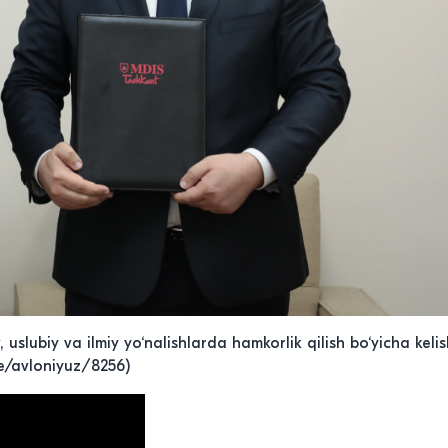
, uslubiy va ilmiy yo‘nalishlarda hamkorlik qilish bo‘yicha kel
me/avloniyuz/8256)