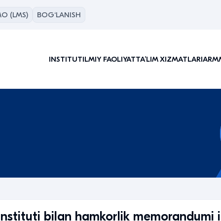
O (LMS)
BOG‘LANISH
INSTITUT
ILMIY FAOLIYAT
TAʼLIM XIZMATLARI
ARM
 instituti bilan hamkorlik memorandumi 