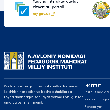
Yagona interaktiv davlat
xizmatlari portali
my.gov.uz
Portalda eʼlon qilingan materiallardan nusxa
INSTITUT
koʻchirish, tarqatish va boshqa shakllarda
Institut haqida
foydalanish faqat tahririyat yozma roziligi bilan
Rektor murojaa
amalga oshirilishi mumkin.
Rahbariyat