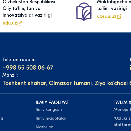
Oʻzbekiston Respublikasi
Maktabgacha v
Oliy taʼlim, fan va
taʼlimi vazirigi
innovatsiyalar vazirligi
uzedu.uz
edu.uz
Telefon raqam:
+998 55 508 06-67
Manzil:
Toshkent shahar, Olmazor tumani, Ziyo ko‘chasi 
ILMIY FAOLIYAT
TAʼLIM 
Ilmiy kengash
Menejerli
ti
Ilmiy maqolalar
“Uzluksiz
platform
Nashrlar