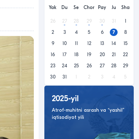
Yak
Du
Se
Chor
Pay
Ju
Sha
26
27
28
29
30
31
1
2
3
4
5
6
7
8
9
10
11
12
13
14
15
16
17
18
19
20
21
22
23
24
25
26
27
28
29
30
31
1
2
3
4
5
2025-yil
Atrof-muhitni asrash va “yashil”
iqtisodiyot yili