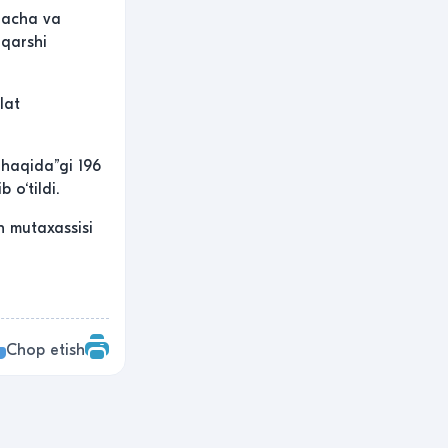
gacha va
 qarshi
lat
 haqida”gi 196
 o‘tildi.
 mutaxassisi
Chop etish