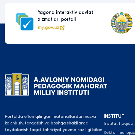
Yagona interaktiv davlat
xizmatlari portali
my.gov.uz
Portalda eʼlon qilingan materiallardan nusxa
INSTITUT
koʻchirish, tarqatish va boshqa shakllarda
Institut haqida
foydalanish faqat tahririyat yozma roziligi bilan
Rektor murojaa