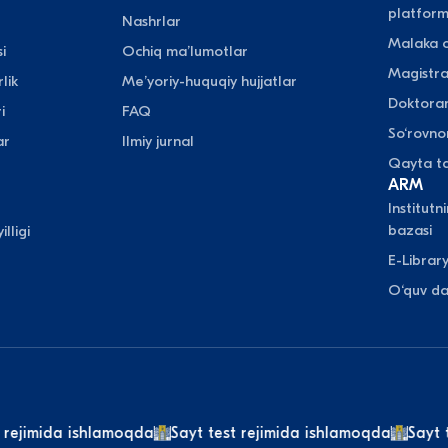
platform
Nashrlar
Malaka o
i
Ochiq maʼlumotlar
Magistr
lik
Meʼyoriy-huquqiy hujjatlar
Doktora
i
FAQ
So‘rovn
ar
Ilmiy jurnal
Qayta ta
ARM
Institutn
bazasi
illigi
E-Librar
O‘quv da
ejimida ishlamoqda
Sayt test rejimida ishlamoqda
Sayt te