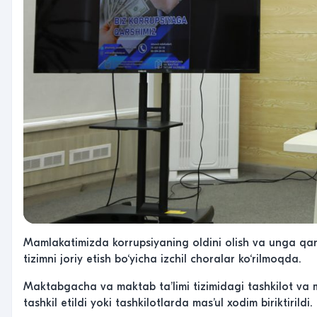
Mamlakatimizda korrupsiyaning oldini olish va unga qar
tizimni joriy etish bo‘yicha izchil choralar ko‘rilmoqda.
Maktabgacha va maktab taʼlimi tizimidagi tashkilot va
tashkil etildi yoki tashkilotlarda masʼul xodim biriktirildi.