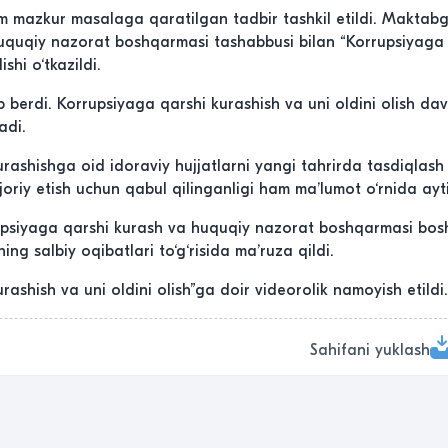
am mazkur masalaga qaratilgan tadbir tashkil etildi. Maktab
 huquqiy nazorat boshqarmasi tashabbusi bilan “Korrupsiyaga
shi o‘tkazildi.
chib berdi. Korrupsiyaga qarshi kurashish va uni oldini olish dav
adi.
urashishga oid idoraviy hujjatlarni yangi tahrirda tasdiqlash
 joriy etish uchun qabul qilinganligi ham maʼlumot o‘rnida aytib
upsiyaga qarshi kurash va huquqiy nazorat boshqarmasi bosh
ing salbiy oqibatlari to‘g‘risida maʼruza qildi.
ashish va uni oldini olish”ga doir videorolik namoyish etildi.
Sahifani yuklash