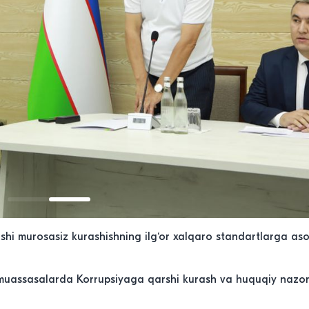
shi murosasiz kurashishning ilg‘or xalqaro standartlarga as
 muassasalarda Korrupsiyaga qarshi kurash va huquqiy nazora