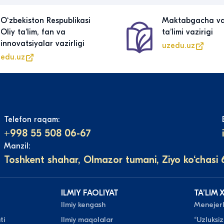
Oʻzbekiston Respublikasi
Maktabgacha v
Oliy taʼlim, fan va
taʼlimi vazirigi
innovatsiyalar vazirligi
uzedu.uz
edu.uz
Telefon raqam:
+998 55 508 06-67
Manzil:
Toshkent shahar, Olmazor tumani, Ziyo ko‘chasi 
ILMIY FAOLIYAT
TAʼLIM 
Ilmiy kengash
Menejerli
ti
Ilmiy maqolalar
“Uzluksiz