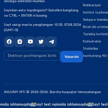
amalga oshirilishi mumkin.
Rahbariyat
Saytdan xato topdingizmi? Xatolikni belgilang
Institut tuzilmas
va CTRL + ENTER ni bosing
Xalqaro hamkor
Sayt oxirgi marta yangilangan: 10:35, 07.08.2026
Bo‘sh ish o‘rinlar
(GMT+5)
Tarkibiy bo‘liml
Kafedralar
Statistika
Institutning 90 y
Yuborish
AVLONIY MTI © 2020-2026. Barcha huquqlar himoyalangan.
mida ishlamoqda
Sayt test rejimida ishlamoqda
Sayt test r