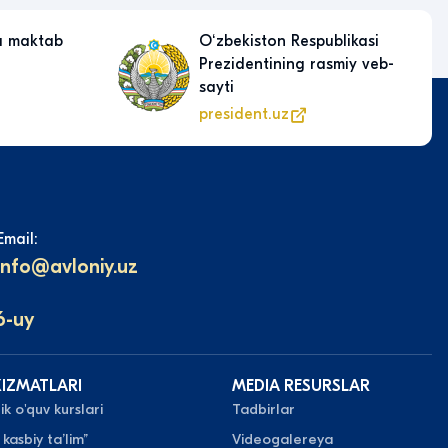
a maktab
Oʻzbekiston Respublikasi
Prezidentining rasmiy veb-
sayti
president.uz
Email:
info@avloniy.uz
6-uy
XIZMATLARI
MEDIA RESURSLAR
k o'quv kurslari
Tadbirlar
 kasbiy taʼlim”
Videogalereya