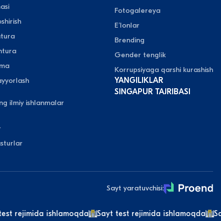
asi
Fotogalereya
shirish
Eʼlonlar
atura
Brending
ntura
Gender tenglik
oma
Korrupsiyaga qarshi kurashish
yyorlash
YANGILIKLAR
SINGAPUR TAJRIBASI
ing ilmiy ishlanmalar
y
sturlar
Sayt yaratuvchisi:
st rejimida ishlamoqda
Sayt test rejimida ishlamoqda
Sayt