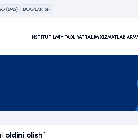
O (LMS)
BOG‘LANISH
INSTITUT
ILMIY FAOLIYAT
TAʼLIM XIZMATLARI
ARM
 oldini olish”