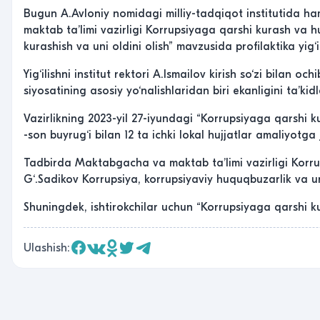
Bugun A.Avloniy nomidagi milliy-tadqiqot institutida h
maktab taʼlimi vazirligi Korrupsiyaga qarshi kurash va
kurashish va uni oldini olish” mavzusida profilaktika yig‘ili
Yig‘ilishni institut rektori A.Ismailov kirish so‘zi bilan o
siyosatining asosiy yo‘nalishlaridan biri ekanligini taʼkidl
Vazirlikning 2023-yil 27-iyundagi “Korrupsiyaga qarshi k
-son buyrug‘i bilan 12 ta ichki lokal hujjatlar amaliyotga
Tadbirda Maktabgacha va maktab taʼlimi vazirligi Korr
G‘.Sadikov Korrupsiya, korrupsiyaviy huquqbuzarlik va un
Shuningdek, ishtirokchilar uchun “Korrupsiyaga qarshi kur
Ulashish: