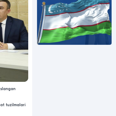
oslangan
t tuzilmalari