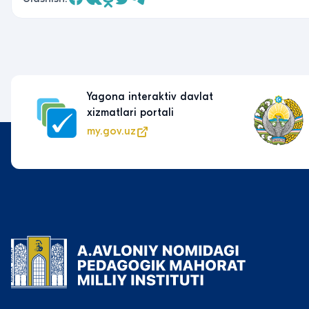
Yagona interaktiv davlat
xizmatlari portali
my.gov.uz