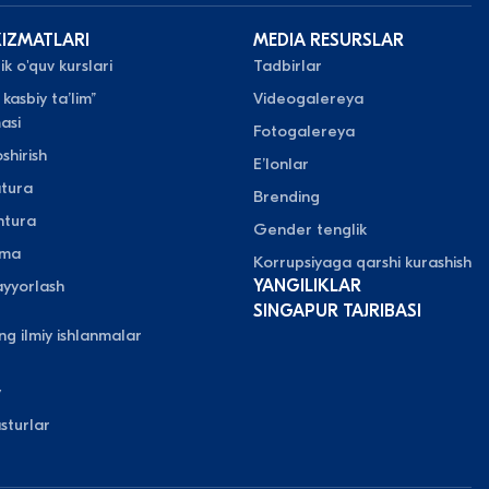
XIZMATLARI
MEDIA RESURSLAR
k o'quv kurslari
Tadbirlar
 kasbiy taʼlim”
Videogalereya
asi
Fotogalereya
shirish
Eʼlonlar
atura
Brending
ntura
Gender tenglik
oma
Korrupsiyaga qarshi kurashish
yyorlash
YANGILIKLAR
SINGAPUR TAJRIBASI
ing ilmiy ishlanmalar
y
sturlar