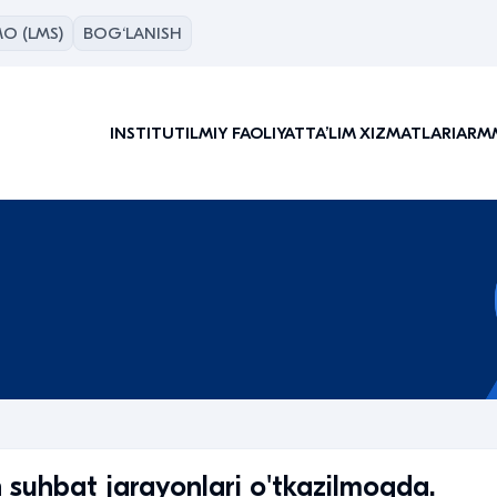
O (LMS)
BOG‘LANISH
INSTITUT
ILMIY FAOLIYAT
TAʼLIM XIZMATLARI
ARM
n suhbat jarayonlari o'tkazilmoqda.