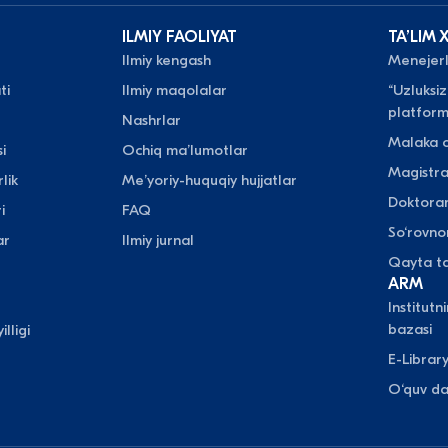
ILMIY FAOLIYAT
TAʼLIM 
Ilmiy kengash
Menejerli
ti
Ilmiy maqolalar
“Uzluksiz
platform
Nashrlar
Malaka o
i
Ochiq maʼlumotlar
Magistr
lik
Meʼyoriy-huquqiy hujjatlar
Doktora
i
FAQ
So‘rovn
ar
Ilmiy jurnal
Qayta ta
ARM
Institutn
bazasi
illigi
E-Librar
O‘quv da