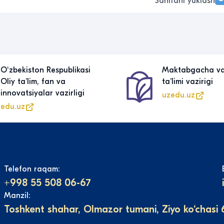
Sahifani yuklash
Oʻzbekiston Respublikasi
Maktabgacha v
Oliy taʼlim, fan va
taʼlimi vazirigi
innovatsiyalar vazirligi
uzedu.uz
edu.uz
Telefon raqam:
+998 55 508 06-67
Manzil:
Toshkent shahar, Olmazor tumani, Ziyo ko‘chasi 