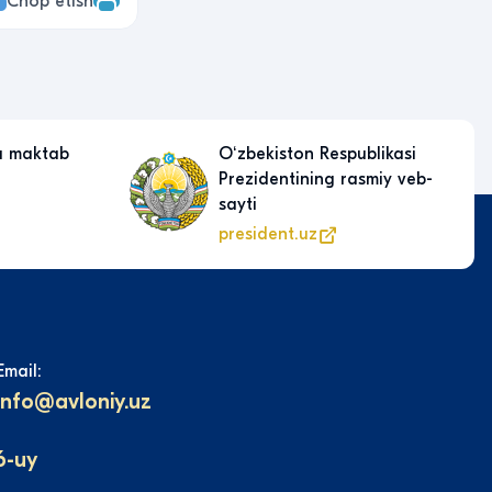
Chop etish
a maktab
Oʻzbekiston Respublikasi
Prezidentining rasmiy veb-
sayti
president.uz
Email:
info@avloniy.uz
6-uy