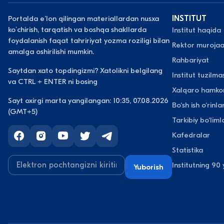
Portalda eʼlon qilingan materiallardan nusxa
INSTITUT
koʻchirish, tarqatish va boshqa shakllarda
Institut haqida
foydalanish faqat tahririyat yozma roziligi bilan
Rektor murojaa
amalga oshirilishi mumkin.
Rahbariyat
Saytdan xato topdingizmi? Xatolikni belgilang
Institut tuzilmas
va CTRL + ENTER ni bosing
Xalqaro hamkor
Sayt oxirgi marta yangilangan: 10:35, 07.08.2026
Bo‘sh ish o‘rinlar
(GMT+5)
Tarkibiy bo‘liml
Kafedralar
Statistika
Institutning 90 y
Yuborish