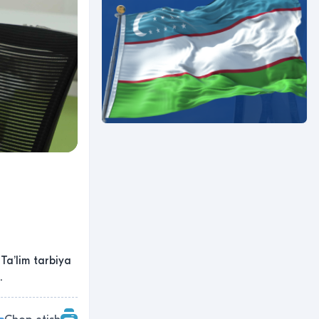
Taʼlim tarbiya
.