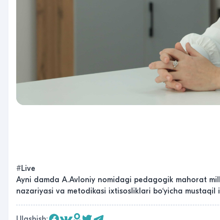
#Live
Ayni damda A.Avloniy nomidagi pedagogik mahorat milliy 
nazariyasi va metodikasi ixtisosliklari bo‘yicha mustaqi
Ulashish: