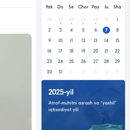
Yak
Du
Se
Chor
Pay
Ju
Sha
26
27
28
29
30
31
1
2
3
4
5
6
7
8
9
10
11
12
13
14
15
16
17
18
19
20
21
22
23
24
25
26
27
28
29
30
31
1
2
3
4
5
2025-yil
Atrof-muhitni asrash va “yashil”
iqtisodiyot yili