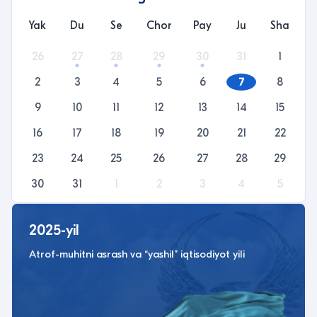
Yak
Du
Se
Chor
Pay
Ju
Sha
26
27
28
29
30
31
1
2
3
4
5
6
7
8
9
10
11
12
13
14
15
16
17
18
19
20
21
22
23
24
25
26
27
28
29
30
31
1
2
3
4
5
2025-yil
Atrof-muhitni asrash va “yashil” iqtisodiyot yili