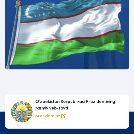
ntining
Yagona interaktiv davlat
xizmatlari portali
my.gov.uz