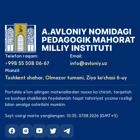
Telefon raqam:
Email:
+998 55 508 06-67
info@avloniy.uz
Manzil:
Toshkent shahar, Olmazor tumani, Ziyo ko‘chasi 6-uy
Portalda eʼlon qilingan materiallardan nusxa koʻchirish, tarqatish
va boshqa shakllarda foydalanish faqat tahririyat yozma roziligi
bilan amalga oshirilishi mumkin.
Sayt oxirgi marta yangilangan: 10:35, 07.08.2026 (GMT+5)