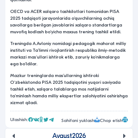
OECD va ACER xalqaro tashkilotlari tomonidan PISA
2025 tadqiqoti jarayonlarida o‘quvchilarning ochiq
savollarga berilgan javoblarini xalqaro standartlarga
muvofiq kodlash bo‘yicha maxsus trening tashkil etildi.
Treningda A.Avloniy nomidagi pedagogik mahorat milliy
instituti va Ta’limni rivojlantirish respublika ilmiy-metodik
markazi mas‘ullari ishtirok etib, zaruriy ko‘nikmalarga
ega bo‘ldilar.
Mazkur treninglarda mas’ullarning ishtiroki
O‘zbekistonda PISA 2025 tadqiqotini yuqori saviyada
tashkil etish, xalqaro talablarga mos natijalarni
ta’minlash hamda milliy ekspertlar salohiyatini oshirishga
xizmat qiladi.
Ulashish:
Sahifani yuklash
Chop etish
Avgust
2026
undefined
unde