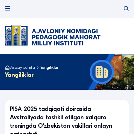
Asosiy sahifa
Yangiliklar
Yangiliklar
PISA 2025 tadqiqoti doirasida
Avstraliyada tashkil etilgan xalqaro
treningda O‘zbekiston vakillari onlayn