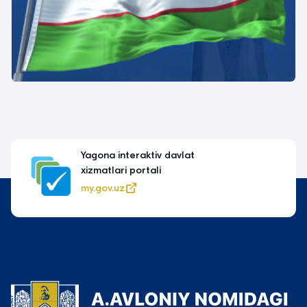
Yagona interaktiv davlat
xizmatlari portali
my.gov.uz