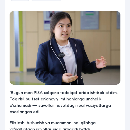
"Bugun men PISA xalqaro tadqiqotlarida ishtirok etdim.
To‘g‘risi, bu test an’anaviy imtihonlarga unchalik
o‘xshamadi — savollar hayotdagi real vaziyatlarga
asoslangan edi.
Fikrlash, tushunish va muammoni hal qilishga
yo‘naltirilgan savollar juda qiziqarli bo‘ldi.