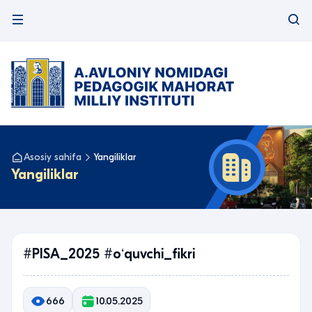
Asosiy sahifa
Yangiliklar
Yangiliklar
#PISA_2025 #oʻquvchi_fikri
666
10.05.2025