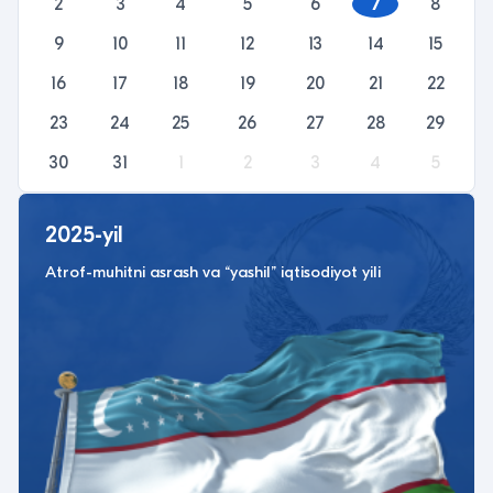
2
3
4
5
6
7
8
9
10
11
12
13
14
15
16
17
18
19
20
21
22
23
24
25
26
27
28
29
30
31
1
2
3
4
5
2025-yil
Atrof-muhitni asrash va “yashil” iqtisodiyot yili