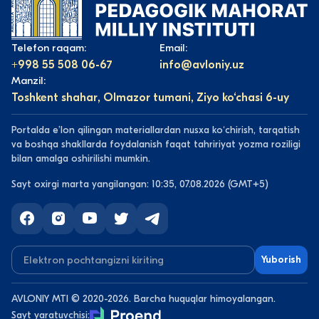
Telefon raqam:
Email:
+998 55 508 06-67
info@avloniy.uz
Manzil:
Toshkent shahar, Olmazor tumani, Ziyo ko‘chasi 6-uy
Portalda eʼlon qilingan materiallardan nusxa koʻchirish, tarqatish
va boshqa shakllarda foydalanish faqat tahririyat yozma roziligi
bilan amalga oshirilishi mumkin.
Sayt oxirgi marta yangilangan: 10:35, 07.08.2026 (GMT+5)
Yuborish
AVLONIY MTI © 2020-2026. Barcha huquqlar himoyalangan.
Sayt yaratuvchisi: