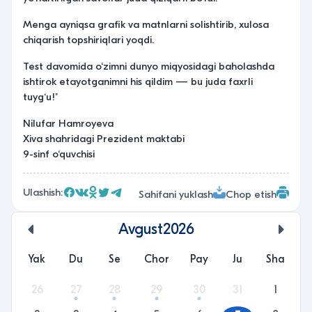
Menga ayniqsa grafik va matnlarni solishtirib, xulosa
chiqarish topshiriqlari yoqdi.
Test davomida o‘zimni dunyo miqyosidagi baholashda
ishtirok etayotganimni his qildim — bu juda faxrli
tuyg‘u!"
Nilufar Hamroyeva
Xiva shahridagi Prezident maktabi
9-sinf o‘quvchisi
Ulashish:
Sahifani yuklash
Chop etish
Avgust
2026
undefined
unde
Yak
Du
Se
Chor
Pay
Ju
Sha
26
27
28
29
30
31
1