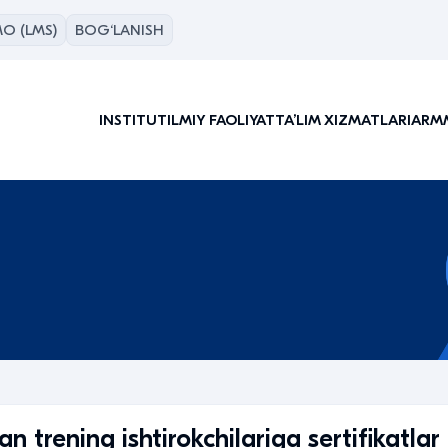
O (LMS)
BOG‘LANISH
INSTITUT
ILMIY FAOLIYAT
TAʼLIM XIZMATLARI
ARM
n trening ishtirokchilariga sertifikatlar