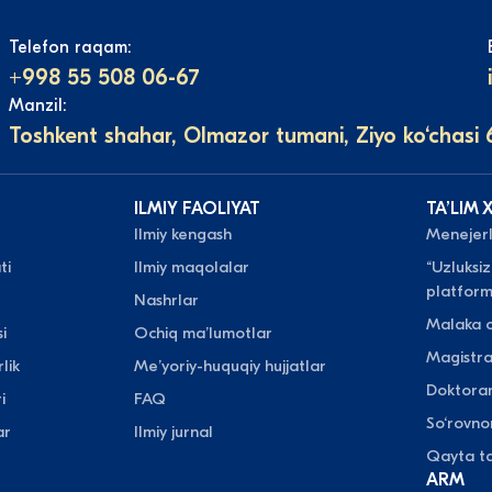
Telefon raqam:
+998 55 508 06-67
Manzil:
Toshkent shahar, Olmazor tumani, Ziyo ko‘chasi 
ILMIY FAOLIYAT
TAʼLIM 
Ilmiy kengash
Menejerli
ti
Ilmiy maqolalar
“Uzluksiz
platform
Nashrlar
Malaka o
i
Ochiq maʼlumotlar
Magistr
lik
Meʼyoriy-huquqiy hujjatlar
Doktora
i
FAQ
So‘rovn
ar
Ilmiy jurnal
Qayta ta
ARM