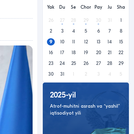
Yak
Du
Se
Chor
Pay
Ju
Sha
26
27
28
29
30
31
1
2
3
4
5
6
7
8
9
10
11
12
13
14
15
16
17
18
19
20
21
22
23
24
25
26
27
28
29
30
31
1
2
3
4
5
2025-yil
Atrof-muhitni asrash va “yashil”
iqtisodiyot yili