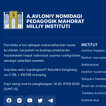
Portalda eʼlon qilingan materiallardan nusxa
INSTITUT
koʻchirish, tarqatish va boshqa shakllarda
Institut haqida
foydalanish faqat tahririyat yozma roziligi bilan
Rektor murojaa
amalga oshirilishi mumkin.
Rahbariyat
Saytdan xato topdingizmi? Xatolikni belgilang
Institut tuzilmas
va CTRL + ENTER ni bosing
Xalqaro hamkor
Sayt oxirgi marta yangilangan: 10:35, 07.08.2026
Bo‘sh ish o‘rinlar
(GMT+5)
Tarkibiy bo‘liml
Kafedralar