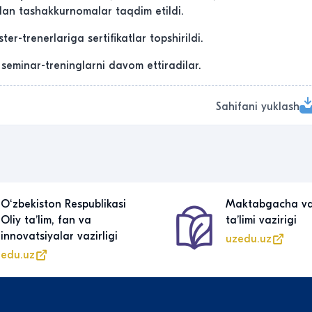
an tashakkurnomalar taqdim etildi.
er-trenerlariga sertifikatlar topshirildi.
seminar-treninglarni davom ettiradilar.
Sahifani yuklash
Oʻzbekiston Respublikasi
Maktabgacha v
Oliy taʼlim, fan va
taʼlimi vazirigi
innovatsiyalar vazirligi
uzedu.uz
edu.uz