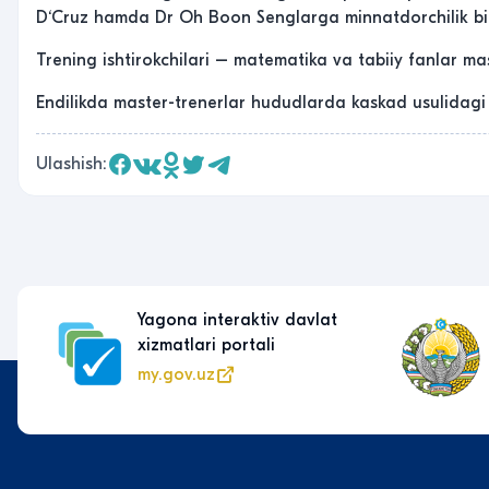
D‘Cruz hamda Dr Oh Boon Senglarga minnatdorchilik bil
Trening ishtirokchilari – matematika va tabiiy fanlar mast
Endilikda master-trenerlar hududlarda kaskad usulidagi 
Ulashish:
Yagona interaktiv davlat
xizmatlari portali
my.gov.uz