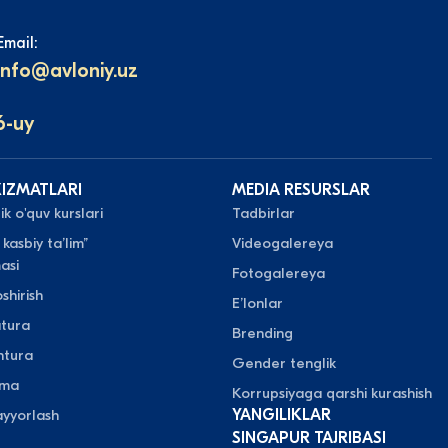
Email:
info@avloniy.uz
6-uy
XIZMATLARI
MEDIA RESURSLAR
k o'quv kurslari
Tadbirlar
 kasbiy taʼlim”
Videogalereya
asi
Fotogalereya
shirish
Eʼlonlar
atura
Brending
ntura
Gender tenglik
oma
Korrupsiyaga qarshi kurashish
yyorlash
YANGILIKLAR
SINGAPUR TAJRIBASI