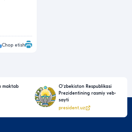
Chop etish
a maktab
Oʻzbekiston Respublikasi
Prezidentining rasmiy veb-
sayti
president.uz