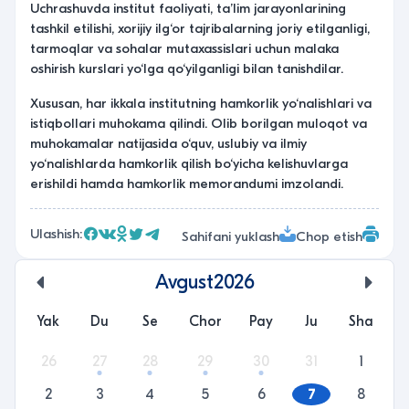
Uchrashuvda institut faoliyati, ta’lim jarayonlarining
tashkil etilishi, xorijiy ilg‘or tajribalarning joriy etilganligi,
tarmoqlar va sohalar mutaxassislari uchun malaka
oshirish kurslari yo‘lga qo‘yilganligi bilan tanishdilar.
Xususan, har ikkala institutning hamkorlik yo‘nalishlari va
istiqbollari muhokama qilindi. Olib borilgan muloqot va
muhokamalar natijasida o‘quv, uslubiy va ilmiy
yo‘nalishlarda hamkorlik qilish bo‘yicha kelishuvlarga
erishildi hamda hamkorlik memorandumi imzolandi.
Ulashish:
Sahifani yuklash
Chop etish
Avgust
2026
undefined
unde
Yak
Du
Se
Chor
Pay
Ju
Sha
26
27
28
29
30
31
1
2
3
4
5
6
7
8