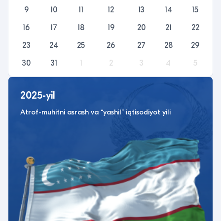
9
10
11
12
13
14
15
16
17
18
19
20
21
22
23
24
25
26
27
28
29
30
31
1
2
3
4
5
2025-yil
Atrof-muhitni asrash va “yashil” iqtisodiyot yili