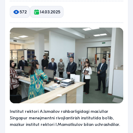
572
14.03.2025
Institut rektori A.Ismailov rahbarligidagi masʼullar
Singapur menejmentni rivojlantirish institutida bo‘lib,
mazkur institut rektori I.Mamatkulov bilan uchrashdilar.