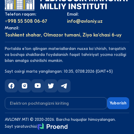
Telefon raqam:
Email:
+998 55 508 06-67
info@avloniy.uz
Manzil:
Toshkent shahar, Olmazor tumani, Ziyo ko‘chasi 6-uy
Portalda eʼlon qilingan materiallardan nusxa koʻchirish, tarqatish
va boshqa shakllarda foydalanish faqat tahririyat yozma roziligi
bilan amalga oshirilishi mumkin.
Sayt oxirgi marta yangilangan: 10:35, 07.08.2026 (GMT+5)
Yuborish
AVLONIY MTI © 2020-2026. Barcha huquqlar himoyalangan.
Sayt yaratuvchisi: