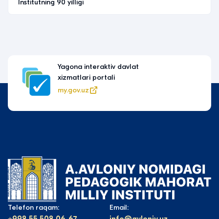
Institutning 90 yilligi
Yagona interaktiv davlat
xizmatlari portali
my.gov.uz
Telefon raqam:
Email: