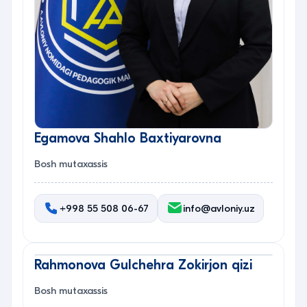
Egamova Shahlo Baxtiyarovna
Bosh mutaxassis
+998 55 508 06-67
info@avloniy.uz
Rahmonova Gulchehra Zokirjon qizi
Bosh mutaxassis