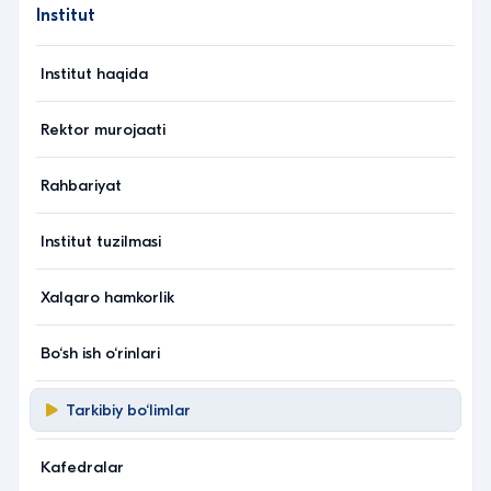
Institut
Institut haqida
Rektor murojaati
Rahbariyat
Institut tuzilmasi
Xalqaro hamkorlik
Bo‘sh ish o‘rinlari
Tarkibiy bo‘limlar
Kafedralar