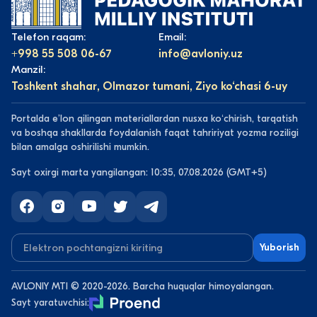
Telefon raqam:
Email:
+998 55 508 06-67
info@avloniy.uz
Manzil:
Toshkent shahar, Olmazor tumani, Ziyo ko‘chasi 6-uy
Portalda eʼlon qilingan materiallardan nusxa koʻchirish, tarqatish
va boshqa shakllarda foydalanish faqat tahririyat yozma roziligi
bilan amalga oshirilishi mumkin.
Sayt oxirgi marta yangilangan: 10:35, 07.08.2026 (GMT+5)
Yuborish
AVLONIY MTI © 2020-2026. Barcha huquqlar himoyalangan.
Sayt yaratuvchisi: