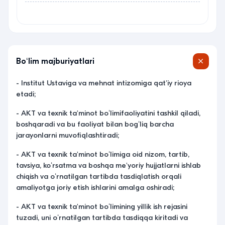
Boʻlim majburiyatlari
- Institut Ustaviga va mehnat intizomiga qat'iy rioya
etadi;
- AKT va texnik ta'minot boʻlimifaoliyatini tashkil qiladi,
boshqaradi va bu faoliyat bilan bogʻliq barcha
jarayonlarni muvofiqlashtiradi;
- AKT va texnik ta'minot boʻlimiga oid nizom, tartib,
tavsiya, koʻrsatma va boshqa me'yoriy hujjatlarni ishlab
chiqish va oʻrnatilgan tartibda tasdiqlatish orqali
amaliyotga joriy etish ishlarini amalga oshiradi;
- AKT va texnik ta'minot boʻlimining yillik ish rejasini
tuzadi, uni oʻrnatilgan tartibda tasdiqqa kiritadi va