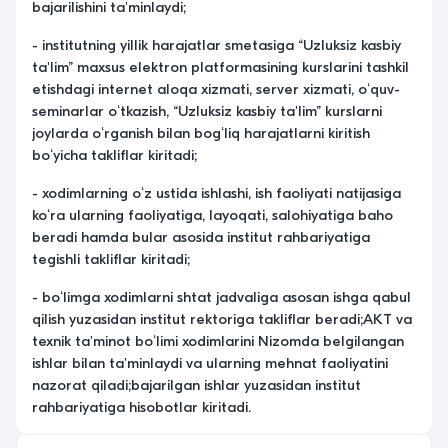
bajarilishini ta'minlaydi;
- institutning yillik harajatlar smetasiga “Uzluksiz kasbiy
ta'lim” maxsus elektron platformasining kurslarini tashkil
etishdagi internet aloqa xizmati, server xizmati, oʻquv-
seminarlar oʻtkazish, “Uzluksiz kasbiy ta'lim” kurslarni
joylarda oʻrganish bilan bogʻliq harajatlarni kiritish
boʻyicha takliflar kiritadi;
- xodimlarning oʻz ustida ishlashi, ish faoliyati natijasiga
koʻra ularning faoliyatiga, layoqati, salohiyatiga baho
beradi hamda bular asosida institut rahbariyatiga
tegishli takliflar kiritadi;
- boʻlimga xodimlarni shtat jadvaliga asosan ishga qabul
qilish yuzasidan institut rektoriga takliflar beradi;AKT va
texnik ta'minot boʻlimi xodimlarini Nizomda belgilangan
ishlar bilan ta'minlaydi va ularning mehnat faoliyatini
nazorat qiladi;bajarilgan ishlar yuzasidan institut
rahbariyatiga hisobotlar kiritadi.