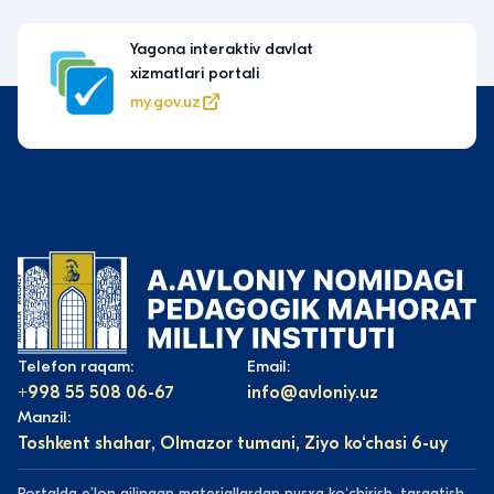
Yagona interaktiv davlat
xizmatlari portali
my.gov.uz
Telefon raqam:
Email:
+998 55 508 06-67
info@avloniy.uz
Manzil:
Toshkent shahar, Olmazor tumani, Ziyo ko‘chasi 6-uy
Portalda eʼlon qilingan materiallardan nusxa koʻchirish, tarqatish