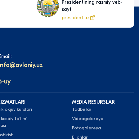
Prezidentining rasmiy veb-
sayti
president.uz
Email:
info@avloniy.uz
6-uy
XIZMATLARI
MEDIA RESURSLAR
k o'quv kurslari
Tadbirlar
 kasbiy taʼlim”
Videogalereya
asi
Fotogalereya
shirish
Eʼlonlar