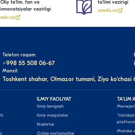
Oliy taʼlim, fan va
taʼlimi vazirigi
innovatsiyalar vazirligi
uzedu.uz
edu.uz
Telefon raqam:
+998 55 508 06-67
Manzil:
Toshkent shahar, Olmazor tumani, Ziyo ko‘chasi 
ILMIY FAOLIYAT
TAʼLIM 
Ilmiy kengash
Menejerli
ti
Ilmiy maqolalar
“Uzluksiz
platform
Nashrlar
Malaka o
i
Ochiq maʼlumotlar