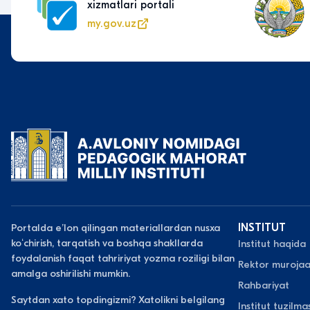
xizmatlari portali
my.gov.uz
Portalda eʼlon qilingan materiallardan nusxa
INSTITUT
koʻchirish, tarqatish va boshqa shakllarda
Institut haqida
foydalanish faqat tahririyat yozma roziligi bilan
Rektor murojaa
amalga oshirilishi mumkin.
Rahbariyat
Saytdan xato topdingizmi? Xatolikni belgilang
Institut tuzilmas