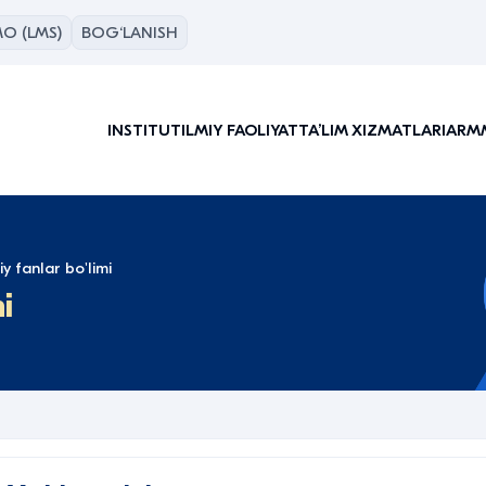
O (LMS)
BOG‘LANISH
INSTITUT
ILMIY FAOLIYAT
TAʼLIM XIZMATLARI
ARM
iy fanlar bo'limi
i