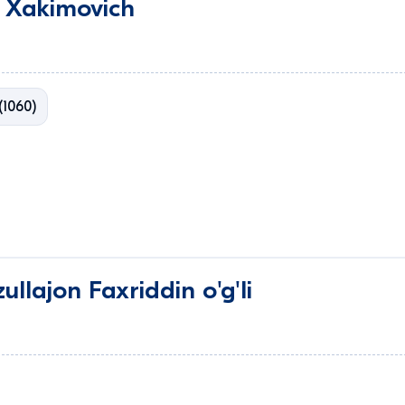
 Xakimovich
(1060)
llajon Faxriddin o'g'li