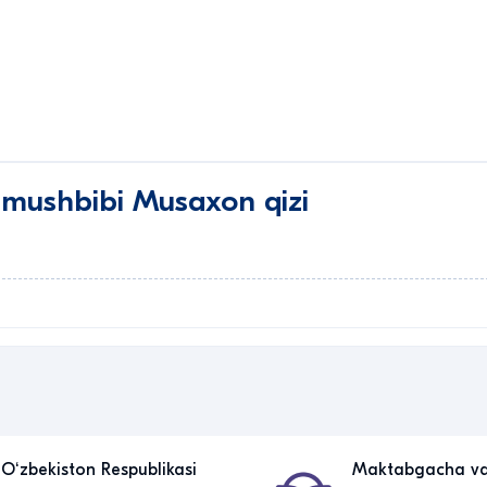
mushbibi Musaxon qizi
Oʻzbekiston Respublikasi
Maktabgacha v