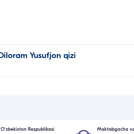
iloram Yusufjon qizi
Oʻzbekiston Respublikasi
Maktabgacha v