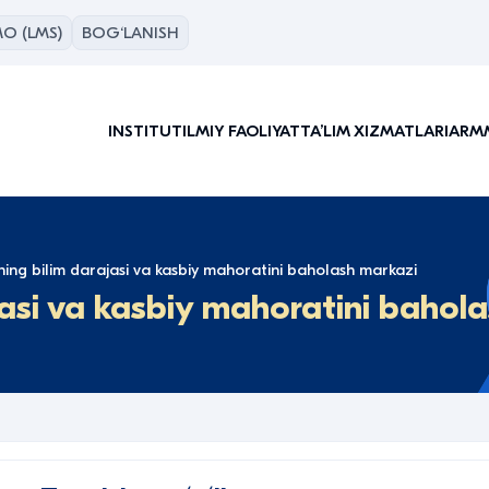
O (LMS)
BOG‘LANISH
INSTITUT
ILMIY FAOLIYAT
TAʼLIM XIZMATLARI
ARM
ing bilim darajasi va kasbiy mahoratini baholash markazi
jasi va kasbiy mahoratini bahol