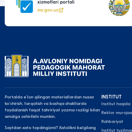
xizmatlari portali
my.gov.uz
Portalda eʼlon qilingan materiallardan nusxa
INSTITUT
koʻchirish, tarqatish va boshqa shakllarda
Institut haqida
foydalanish faqat tahririyat yozma roziligi bilan
Rektor murojaa
amalga oshirilishi mumkin.
Rahbariyat
Saytdan xato topdingizmi? Xatolikni belgilang
Institut tuzilmas