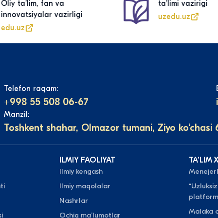
Oliy taʼlim, fan va
taʼlimi vazirigi
innovatsiyalar vazirligi
uzedu.uz
edu.uz
Telefon raqam:
+998 55 508 06-67
Manzil:
Toshkent shahar, Olmazor tumani, Ziyo ko‘chasi 
ILMIY FAOLIYAT
TAʼLIM 
Ilmiy kengash
Menejerli
ti
Ilmiy maqolalar
“Uzluksiz
platform
Nashrlar
Malaka o
i
Ochiq maʼlumotlar