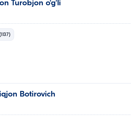
on Turobjon o‘g‘li
1137)
qjon Botirovich