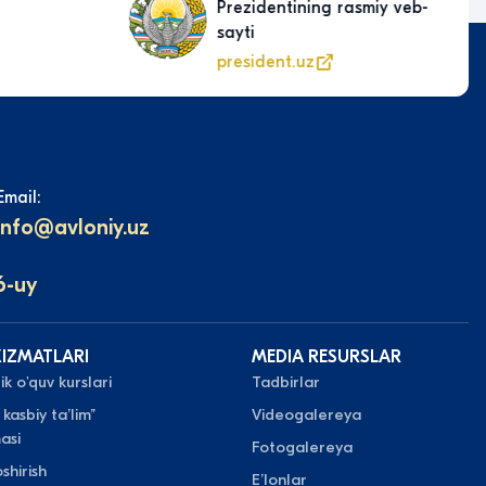
Prezidentining rasmiy veb-
sayti
president.uz
Email:
info@avloniy.uz
6-uy
XIZMATLARI
MEDIA RESURSLAR
k o'quv kurslari
Tadbirlar
 kasbiy taʼlim”
Videogalereya
asi
Fotogalereya
shirish
Eʼlonlar