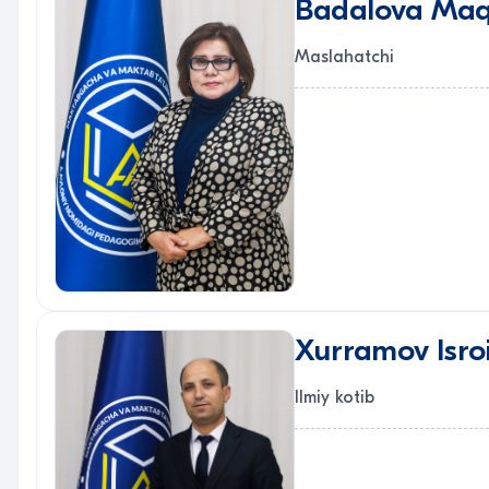
Badalova Ma
Maslahatchi
Xurramov Isro
Ilmiy kotib