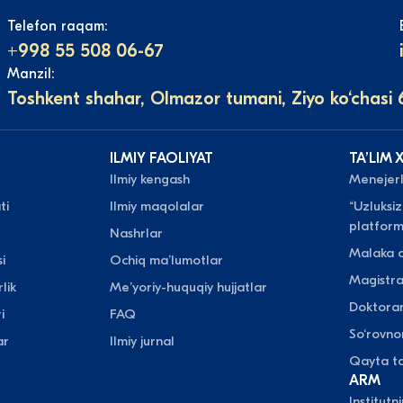
Telefon raqam:
+998 55 508 06-67
Manzil:
Toshkent shahar, Olmazor tumani, Ziyo ko‘chasi 
ILMIY FAOLIYAT
TAʼLIM 
Ilmiy kengash
Menejerli
ti
Ilmiy maqolalar
“Uzluksiz
platform
Nashrlar
Malaka o
i
Ochiq maʼlumotlar
Magistr
lik
Meʼyoriy-huquqiy hujjatlar
Doktora
i
FAQ
So‘rovn
ar
Ilmiy jurnal
Qayta ta
ARM
Institutn