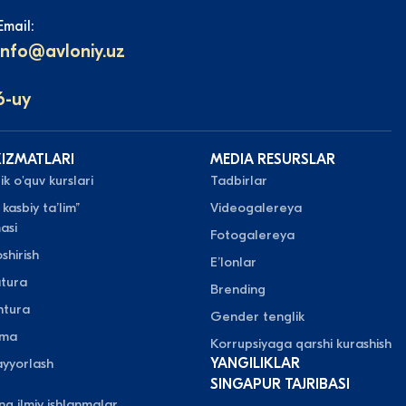
Email:
info@avloniy.uz
6-uy
XIZMATLARI
MEDIA RESURSLAR
k o'quv kurslari
Tadbirlar
 kasbiy taʼlim”
Videogalereya
asi
Fotogalereya
shirish
Eʼlonlar
atura
Brending
ntura
Gender tenglik
oma
Korrupsiyaga qarshi kurashish
yyorlash
YANGILIKLAR
SINGAPUR TAJRIBASI
ing ilmiy ishlanmalar