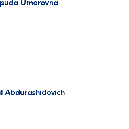
qsuda Umarovna
il Abdurashidovich