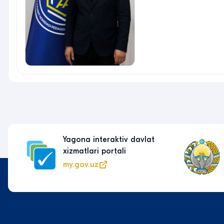
Yagona interaktiv davlat
xizmatlari portali
my.gov.uz