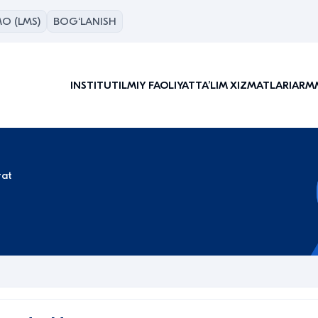
O (LMS)
BOG‘LANISH
INSTITUT
ILMIY FAOLIYAT
TAʼLIM XIZMATLARI
ARM
rat