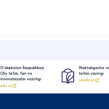
Oʻzbekiston Respublikasi
Maktabgacha v
Oliy taʼlim, fan va
taʼlimi vazirigi
innovatsiyalar vazirligi
uzedu.uz
edu.uz