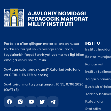
Portalda eʼlon qilingan materiallardan nusxa
INSTITUT
koʻchirish, tarqatish va boshqa shakllarda
Institut haqida
foydalanish faqat tahririyat yozma roziligi bilan
Rektor murojaa
amalga oshirilishi mumkin.
Rahbariyat
Saytdan xato topdingizmi? Xatolikni belgilang
Institut tuzilmas
va CTRL + ENTER ni bosing
Xalqaro hamkor
Sayt oxirgi marta yangilangan: 10:35, 07.08.2026
Bo‘sh ish o‘rinlar
(GMT+5)
Tarkibiy bo‘liml
Kafedralar
Statistika