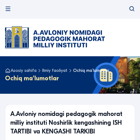
Asosiy sahifa
Ilmiy faoliyat
Ochiq maʼlumotlar
Ochiq maʼlumotlar
A.Avloniy nomidagi pedagogik mahorat
milliy instituti Noshirlik kengashining ISH
TARTIBI va KENGASHI TARKIBI