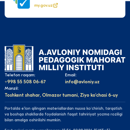
my.gov.uz
Telefon raqam:
Email:
+998 55 508 06-67
info@avloniy.uz
Manzil:
Toshkent shahar, Olmazor tumani, Ziyo ko‘chasi 6-uy
Portalda eʼlon qilingan materiallardan nusxa koʻchirish, tarqatish
va boshqa shakllarda foydalanish faqat tahririyat yozma roziligi
bilan amalga oshirilishi mumkin.