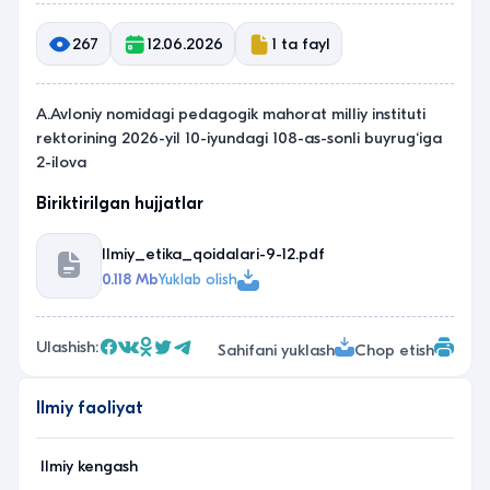
267
12.06.2026
1 ta fayl
A.Avloniy nomidagi pedagogik mahorat milliy instituti
rektorining 2026-yil 10-iyundagi 108-as-sonli buyrug‘iga
2-ilova
Biriktirilgan hujjatlar
Ilmiy_etika_qoidalari-9-12.pdf
0.118 Mb
Yuklab olish
Ulashish:
Sahifani yuklash
Chop etish
Ilmiy faoliyat
Ilmiy kengash