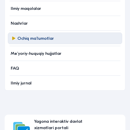
Ilmiy maqolalar
Nashrlar
Ochiq maʼlumotlar
Meʼyoriy-huquqiy hujjatlar
FAQ
Ilmiy jurnal
Yagona interaktiv davlat
xizmatlari portali